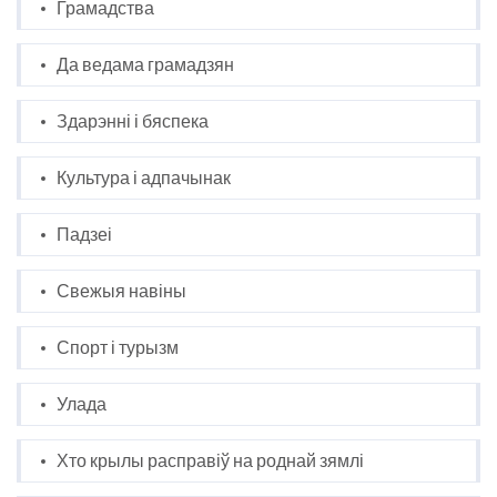
Грамадства
Да ведама грамадзян
Здарэнні і бяспека
Культура і адпачынак
Падзеі
Свежыя навіны
Спорт і турызм
Улада
Хто крылы расправіў на роднай зямлі