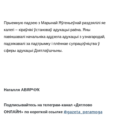
Прыемную падзею з Марынай Яўгеньеўнай раздзялілі яе
калегі – кіраўнікі ўстановаў адукацыі раёна. Яны
павіншавалі начальніка аддзела адукацыі з узнагародай,
падзякавалі за падтрымку і плённае супрацоўніцтва ў
сферы адукацыі Дзятлаўшчыны.
Наталля АВЯРЧУК
Подписывайтесь на телеграм-канал «Дятлово
ОНЛАЙН» по короткой ссылке
@gazeta_peramoga