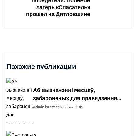
лагерь «Спасатель»
прошел на Дятловщине
Похожие публикации
Аб вызначэнні месцаў,
забароненых для правядзення
пікетавання з мэтай збору подпісаў
Administrator
20 июля, 2015
выбаршчыкаў па вылучэнні
кандыдатаў у прэзідэнты
Рэспублікі Беларусь