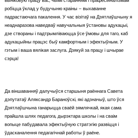
выніковую працу вас, чыімі стараннямі і прафесіяналізмам
робіцца ўклад у будучыню краіны – выхаванне
падрастаючага пакалення. У час візітаў на Дзятлаўшчыну я
неаднаразова наведваў навучальныя ўстановы адукацыі,
дзе створаны і падтрымліваюцца ўсе ўмовы для таго, каб
адукацыйны працэс быў камфортным і эфектыўным. У
гэтым і ваша вялікая заслуга. Дзякуй за працу і шчырае
сэрца!
Да віншаванняў далучыўся старшыня раённага Савета
дэпутатаў Аляксандр Бараноўскі, які адзначыў, што ўся
Дзятлаўшчына ганарыцца сваёй зямлячкай, якая сама
прайшла шлях педагога, дырэктара школы і на сваім
вопыце пабудавала эфектыўную стратэгію развіцця і
ўдасканалення педагагічнай работы ў раёне.