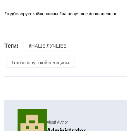
#годбелорусскойженщины #нашелучшее #нашалепшае
Теги:
#НАШЕ ЛУЧШЕЕ
Год белорусской женщины
About Author
Administrator