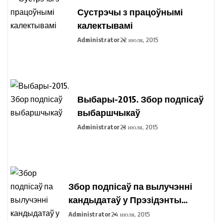
Сустрэчы з працоўнымі
калектывамі
Administrator
22 июля, 2015
Выбары-2015. Збор подпісаў
выбаршчыкаў
Administrator
23 июля, 2015
Збор подпісаў па вылучэнні
кандыдатаў у Прэзідэнты
Рэспублікі Беларусь праходзіць
Administrator
24 июля, 2015