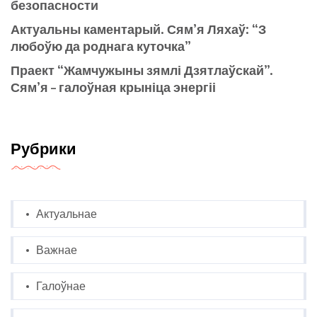
безопасности
Актуальны каментарый. Сям’я Ляхаў: “З
любоўю да роднага куточка”
Праект “Жамчужыны зямлі Дзятлаўскай”.
Сям’я – галоўная крыніца энергіі
Рубрики
Актуальнае
Важнае
Галоўнае