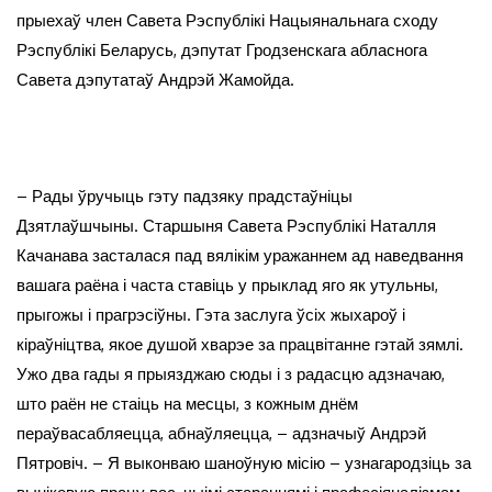
прыехаў член Савета Рэспублікі Нацыянальнага сходу
Рэспублікі Беларусь, дэпутат Гродзенскага абласнога
Савета дэпутатаў Андрэй Жамойда.
– Рады ўручыць гэту падзяку прадстаўніцы
Дзятлаўшчыны. Старшыня Савета Рэспублікі Наталля
Качанава засталася пад вялікім уражаннем ад наведвання
вашага раёна і часта ставіць у прыклад яго як утульны,
прыгожы і прагрэсіўны. Гэта заслуга ўсіх жыхароў і
кіраўніцтва, якое душой хварэе за працвітанне гэтай зямлі.
Ужо два гады я прыязджаю сюды і з радасцю адзначаю,
што раён не стаіць на месцы, з кожным днём
пераўвасабляецца, абнаўляецца, – адзначыў Андрэй
Пятровіч. – Я выконваю шаноўную місію – узнагародзіць за