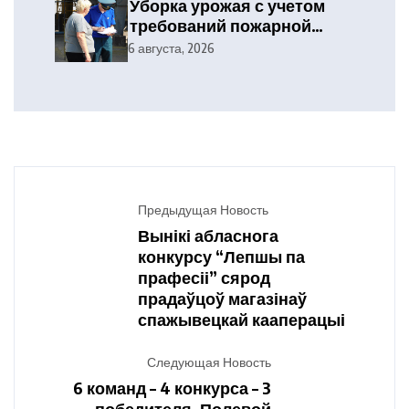
Уборка урожая с учетом
требований пожарной
безопасности
6 августа, 2026
Предыдущая Новость
Вынікі абласнога
конкурсу “Лепшы па
прафесіі” сярод
прадаўцоў магазінаў
спажывецкай кааперацыі
Следующая Новость
6 команд – 4 конкурса – 3
победителя. Полевой