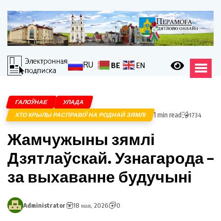
RU
BE
EN
ГАЛОЎНАЕ
УЛАДА
1 min read
ХТО КРЫЛЫ РАСПРАВІЎ НА РОДНАЙ ЗЯМЛІ
1734
Жамчужыны зямлі
Дзятлаўскай. Узнагарода –
за выхаванне будучыні
Administrator
18 мая, 2026
0