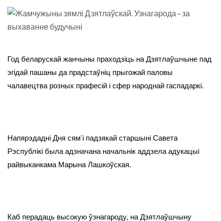
Год беларускай жанчыны праходзіць на Дзятлаўшчыне пад
эгідай пашаны да прадстаўніц прыгожай паловы
чалавецтва розных прафесій і сфер народнай гаспадаркі.
Напярэдадні Дня сям’і падзякай старшыні Савета
Рэспублікі была адзначана начальнік аддзела адукацыі
райвыканкама Марына Лашкоўская.
Каб перадаць высокую ўзнагароду, на Дзятлаўшчыну