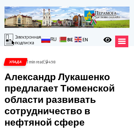
RU
BE
EN
1 min read
УЛАДА
498
Александр Лукашенко
предлагает Тюменской
области развивать
сотрудничество в
нефтяной сфере