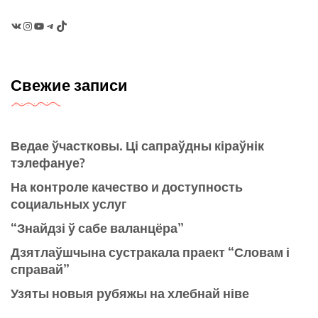
VK
Instagram
YouTube
Telegram
TikTok
Свежие записи
Ведае ўчастковы. Ці сапраўдны кіраўнік
тэлефануе?
На контроле качество и доступность
социальных услуг
“Знайдзі ў сабе валанцёра”
Дзятлаўшчына сустракала праект “Словам і
справай”
Узяты новыя рубяжы на хлебнай ніве