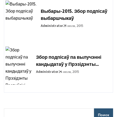
Выбары-2015. Збор подпісаў
выбаршчыкаў
Administrator
23 июля, 2015
Збор подпісаў па вылучэнні
кандыдатаў у Прэзідэнты
Рэспублікі Беларусь праходзіць
Administrator
24 июля, 2015
ва ўсіх рэгіёнах вобласці
Поиск