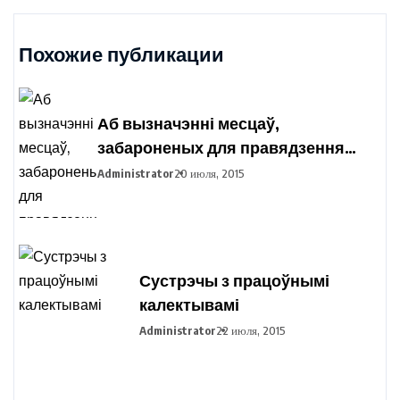
Похожие публикации
Аб вызначэнні месцаў,
забароненых для правядзення
пікетавання з мэтай збору подпісаў
Administrator
20 июля, 2015
выбаршчыкаў па вылучэнні
кандыдатаў у прэзідэнты
Рэспублікі Беларусь
Сустрэчы з працоўнымі
калектывамі
Administrator
22 июля, 2015