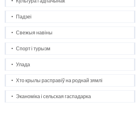
Культура і адпачынак
Падзеі
Свежыя навіны
Спорт і турызм
Улада
Хто крылы расправіў на роднай зямлі
Эканоміка і сельская гаспадарка