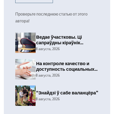
Проверьте последнюю статью от этого
автора!
Ведае ўчастковы. Ці
сапраўдны кіраўнік
тэлефануе?
8 августа, 2026
На контроле качество и
доступность социальных
услуг
8 августа, 2026
“Знайдзі ў сабе валанцёра”
8 августа, 2026