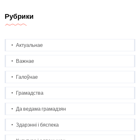
Рубрики
Актуальнае
Важнае
Галоўнае
Грамадства
Да ведама грамадзян
Здарэнні і бяспека