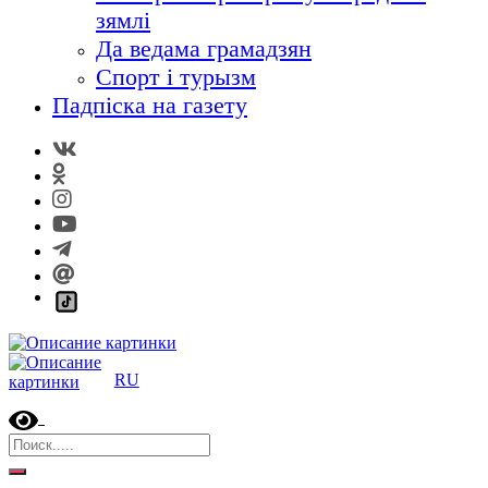
зямлі
Да ведама грамадзян
Спорт і турызм
Падпіска на газету
RU