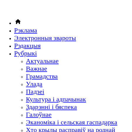
Рэклама
Электронныя звароты
Рэдакцыя
Рубрыкi
Актуальнае
Важнае
Грамадства
Улада
Падзеі
Культура і адпачынак
Здарэнні і бяспека
Галоўнае
Эканоміка і сельская гаспадарка
Хто крылы расправіў на роднай