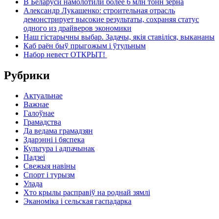
В Беларуси намолотили более 6 млн тонн зерна
Александр Лукашенко: строительная отрасль
демонстрирует высокие результаты, сохраняя статус
одного из драйверов экономики
Наш гістарычны выбар. Задачы, якія ставіліся, выкананы
Каб раён быў прыгожым і ўтульным
Набор невест ОТКРЫТ!
Рубрики
Актуальнае
Важнае
Галоўнае
Грамадства
Да ведама грамадзян
Здарэнні і бяспека
Культура і адпачынак
Падзеі
Свежыя навіны
Спорт і турызм
Улада
Хто крылы расправіў на роднай зямлі
Эканоміка і сельская гаспадарка