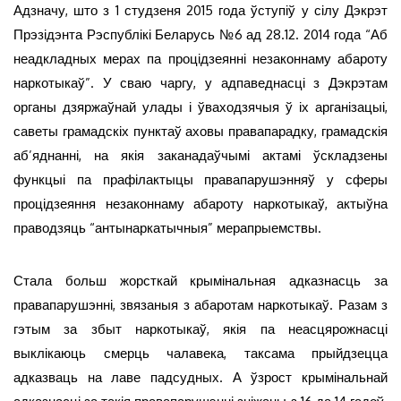
Адзначу, што з 1 студзеня 2015 года ўступіў у сілу Дэкрэт
Прэзідэнта Рэспублікі Беларусь №6 ад 28.12. 2014 года “Аб
неадкладных мерах па процідзеянні незаконнаму абароту
наркотыкаў”. У сваю чаргу, у адпаведнасці з Дэкрэтам
органы дзяржаўнай улады і ўваходзячыя ў іх арганізацыі,
саветы грамадскіх пунктаў аховы правапарадку, грамадскія
аб’яднанні, на якія заканадаўчымі актамі ўскладзены
функцыі па прафілактыцы правапарушэнняў у сферы
процідзеяння незаконнаму абароту наркотыкаў, актыўна
праводзяць “антынаркатычныя” мерапрыемствы.
Стала больш жорсткай крымінальная адказнасць за
правапарушэнні, звязаныя з абаротам наркотыкаў. Разам з
гэтым за збыт наркотыкаў, якія па неасцярожнасці
выклікаюць смерць чалавека, таксама прыйдзецца
адказваць на лаве падсудных. А ўзрост крымінальнай