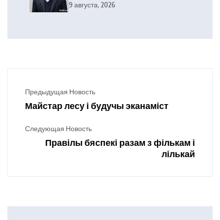
выкананы
9 августа, 2026
Предыдущая Новость
Майстар лесу і будучы эканаміст
Следующая Новость
Правілы бяспекі разам з фількам і
лількай