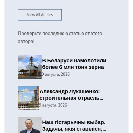
View All Articles
Проверьте последнюю статью от этого
автора!
В Беларуси намолотили
более 6 млн тонн зерна
9 августа, 2026
Александр Лукашенко:
строительная отрасль
демонстрирует высокие
9 августа, 2026
результаты, сохраняя
статус одного из драйверов
Наш гістарычны выбар.
экономики
Задачы, якія ставіліся,