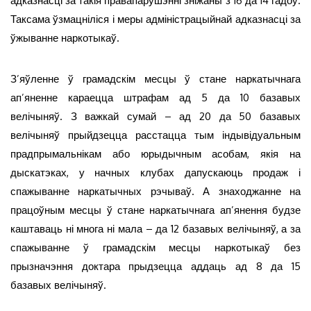
адказнасці за такія правапарушэнні зніжаны з 16 да 14 гадоў.
Таксама ўзмацніліся і меры адміністрацыйнай адказнасці за
ўжыванне наркотыкаў.
З’яўленне ў грамадскім месцы ў стане наркатычнага
ап’яненне караецца штрафам ад 5 да 10 базавых
велічыняў. З важкай сумай – ад 20 да 50 базавых
велічыняў прыйдзецца расстацца тым індывідуальным
прадпрымальнікам або юрыдычным асобам, якія на
дыскатэках, у начных клубах дапускаюць продаж і
спажыванне наркатычных рэчываў. А знаходжанне на
працоўным месцы ў стане наркатычнага ап’янення будзе
каштаваць ні многа ні мала – да 12 базавых велічыняў, а за
спажыванне ў грамадскім месцы наркотыкаў без
прызначэння доктара прыдзецца аддаць ад 8 да 15
базавых велічыняў.