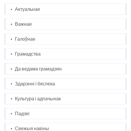
Актуальнае
Важнае
Галоўнае
Грамадства
Да ведама грамадзян
Здарэнні і бяспека
Культура і адпачынак
Падзеі
Свежыя навіны