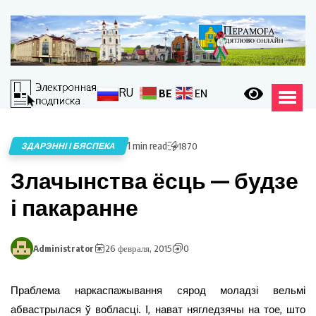
RU
BE
EN
1 min read
ЗДАРЭННІ І БЯСПЕКА
1870
Злачынства ёсць — будзе
і пакаранне
Administrator
26 февраля, 2015
0
Праблема наркаспажывання сярод моладзі вельмі
абвастрылася ў вобласці. І, нават нягледзячы на тое, што