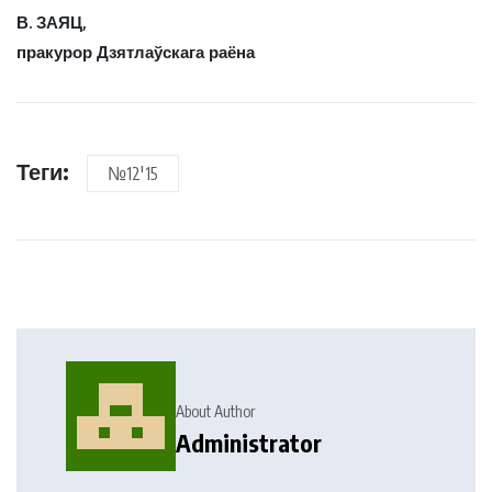
В. ЗАЯЦ,
пракурор Дзятлаўскага раёна
Теги:
№12'15
About Author
Administrator