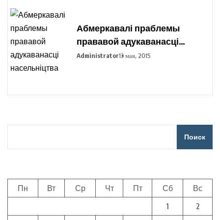
Абмеркавалі праблемы
прававой адукаванасці
насельніцтва
Administrator
13 мая, 2015
Поиск
Пн
Вт
Ср
Чт
Пт
Сб
Вс
1
2