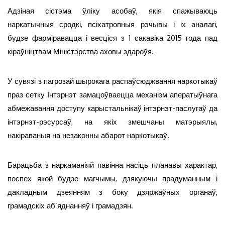
Адзіная сістэма ўліку асобаў, якія спажываюць
наркатычныя сродкі, псіхатропныя рэчывы і іх аналагі,
будзе фарміравацца і весціся з 1 сакавіка 2015 года пад
кіраўніцтвам Міністэрства аховы здароўя.
У сувязі з пагрозай шырокага распаўсюджвання наркотыкаў
праз сетку Інтэрнэт замацоўваецца механізм аператыўнага
абмежавання доступу карыстальнікаў інтэрнэт-паслугаў да
інтэрнэт-рэсурсаў, на якіх змешчаны матэрыялы,
накіраваныя на незаконны абарот наркотыкаў.
Барацьба з наркаманіяй павінна насіць планавы характар,
поспех якой будзе магчымы, дзякуючы прадуманным і
дакладным дзеянням з боку дзяржаўных органаў,
грамадскіх аб’яднанняў і грамадзян.