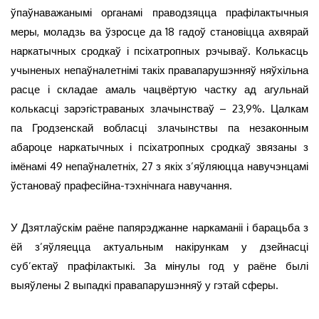
ўпаўнаважанымі органамі праводзяцца прафілактычныя
меры, моладзь ва ўзросце да 18 гадоў становіцца ахвярай
наркатычных сродкаў і псіхатропных рэчываў. Колькасць
учыненых непаўналетнімі такіх правапарушэнняў няўхільна
расце і складае амаль чацвёртую частку ад агульнай
колькасці зарэгістраваных злачынстваў – 23,9%. Цалкам
па Гродзенскай вобласці злачынствы па незаконным
абароце наркатычных і псіхатропных сродкаў звязаны з
імёнамі 49 непаўналетніх, 27 з якіх з’яўляюцца навучэнцамі
ўстановаў прафесійна-тэхнічнага навучання.
У Дзятлаўскім раёне папярэджанне наркаманіі і барацьба з
ёй з’яўляецца актуальным накірункам у дзейнасці
суб’ектаў прафілактыкі. За мінулы год у раёне былі
выяўлены 2 выпадкі правапарушэнняў у гэтай сферы.