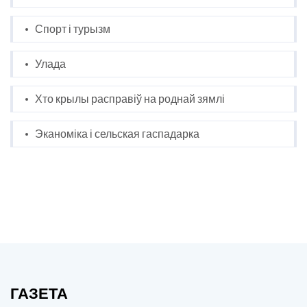
Спорт і турызм
Улада
Хто крылы расправіў на роднай зямлі
Эканоміка і сельская гаспадарка
ГАЗЕТА