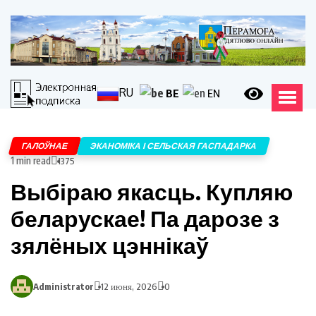
RU
BE
EN
ГАЛОЎНАЕ
ЭКАНОМІКА І СЕЛЬСКАЯ ГАСПАДАРКА
1 min read
1375
Выбіраю якасць. Купляю
беларускае! Па дарозе з
зялёных цэннікаў
Administrator
12 июня, 2026
0