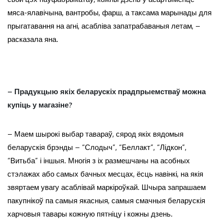
мяса-ялавічына, вантробы, фарш, а таксама марынады для
прыгатавання на агні, асабліва запатрабаваныя летам, –
расказала яна.
– Прадукцыю якіх беларускіх прадпрыемстваў можна
купіць у магазіне?
– Маем шырокі выбар тавараў, сярод якіх вядомыя
беларускія брэнды – “Слодыч”, “Беллакт”, “Лідкон”,
“Витьба” і іншыя. Многія з іх размешчаны на асобных
стэлажах або самых бачных месцах, ёсць навінкі, на якія
звяртаем увагу асаблівай маркіроўкай. Шчыра запрашаем
пакупнікоў па самыя якасныя, самыя смачныя беларускія
харчовыя тавары кожную пятніцу і кожны дзень.