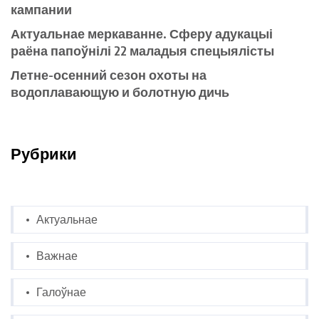
кампании
Актуальнае меркаванне. Сферу адукацыі
раёна папоўнілі 22 маладыя спецыялісты
Летне-осенний сезон охоты на
водоплавающую и болотную дичь
Рубрики
Актуальнае
Важнае
Галоўнае