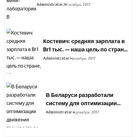
агропромышленный парк
Administrator
29 ноября, 2017
закупают оборудование для
подготовки фермеров
Костевич: средняя зарплата в
Br1 тыс. — наша цель по стране,
но дифференциация по
Administrator
3 декабря, 2017
отраслям сохранится
В Беларуси разработали
систему для оптимизации
движения транспорта во
Administrator
4 декабря, 2017
время сельхозработ