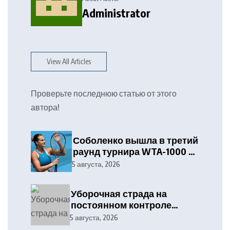
Administrator
View All Articles
Проверьте последнюю статью от этого
автора!
Соболенко вышла в третий
раунд турнира WTA-1000 в
Торонто
5 августа, 2026
Уборочная страда на
постоянном контроле
отраслевого профсоюза и
5 августа, 2026
службы охраны труда