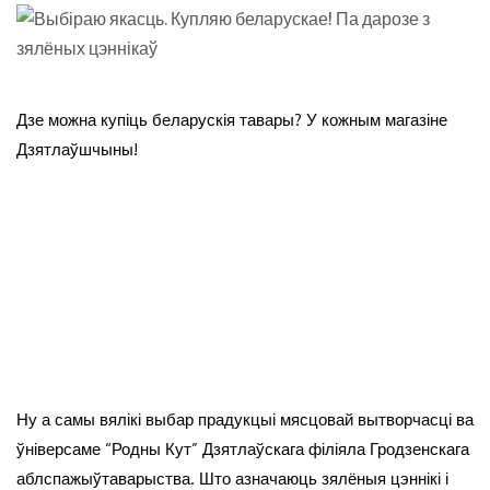
Дзе можна купіць беларускія тавары? У кожным магазіне
Дзятлаўшчыны!
Ну а самы вялікі выбар прадукцыі мясцовай вытворчасці ва
ўніверсаме “Родны Кут” Дзятлаўскага філіяла Гродзенскага
аблспажыўтаварыства. Што азначаюць зялёныя цэннікі і