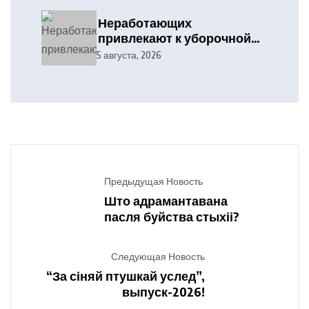
Дятловского
Неработающих
райисполкома
привлекают к уборочной
кампании
5 августа, 2026
Предыдущая Новость
Што адрамантавана
пасля буйства стыхіі?
Следующая Новость
“За сіняй птушкай услед”,
выпуск-2026!