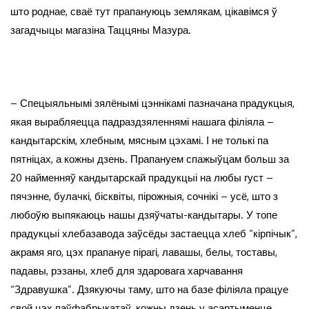
што роднае, сваё тут прапануюць землякам, цікавімся ў
загадчыцы магазіна Таццяны Мазура.
– Спецыяльнымі зялёнымі цэннікамі пазначана прадукцыя,
якая вырабляецца падраздзяленнямі нашага філіяла –
кандытарскім, хлебным, мясным цэхамі. І не толькі па
пятніцах, а кожны дзень. Прапануем спажыўцам больш за
20 найменняў кандытарскай прадукцыі на любы густ –
пячэнне, булачкі, бісквіты, пірожныя, сочнікі – усё, што з
любоўю выпякаюць нашы дзяўчаты-кандытары. У топе
прадукцыі хлебазавода заўсёды застаецца хлеб “кірпічык”,
акрамя яго, цэх прапануе пірагі, лавашы, белы, тоставы,
падавы, рэзаны, хлеб для здаровага харчавання
“Здравушка”. Дзякуючы таму, што на базе філіяла працуе
свой цэх паўфабрыкатаў, кожны дзень у асартыменце