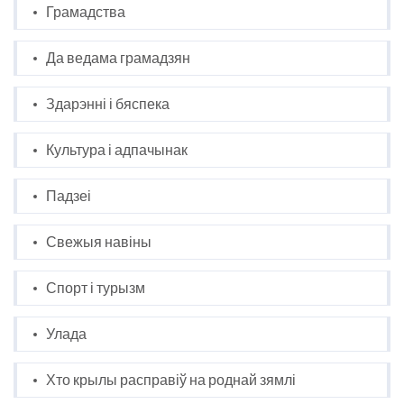
Грамадства
Да ведама грамадзян
Здарэнні і бяспека
Культура і адпачынак
Падзеі
Свежыя навіны
Спорт і турызм
Улада
Хто крылы расправіў на роднай зямлі