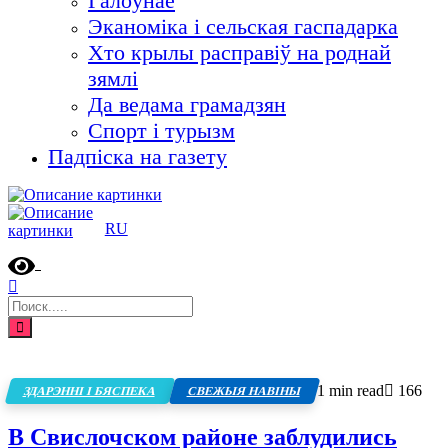
Галоўнае
Эканоміка і сельская гаспадарка
Хто крылы расправіў на роднай
зямлі
Да ведама грамадзян
Спорт і турызм
Падпіска на газету
RU
1 min read
166
ЗДАРЭННІ І БЯСПЕКА
СВЕЖЫЯ НАВІНЫ
В Свислочском районе заблудились