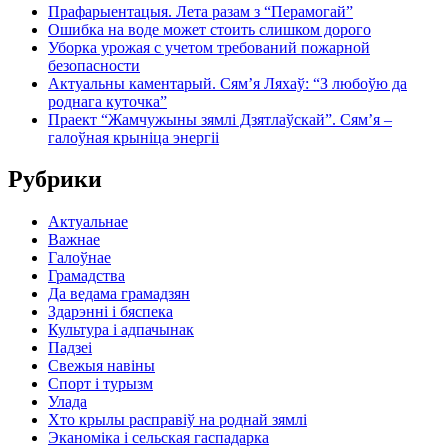
Прафарыентацыя. Лета разам з “Перамогай”
Ошибка на воде может стоить слишком дорого
Уборка урожая с учетом требований пожарной
безопасности
Актуальны каментарый. Сям’я Ляхаў: “З любоўю да
роднага куточка”
Праект “Жамчужыны зямлі Дзятлаўскай”. Сям’я –
галоўная крыніца энергіі
Рубрики
Актуальнае
Важнае
Галоўнае
Грамадства
Да ведама грамадзян
Здарэнні і бяспека
Культура і адпачынак
Падзеі
Свежыя навіны
Спорт і турызм
Улада
Хто крылы расправіў на роднай зямлі
Эканоміка і сельская гаспадарка