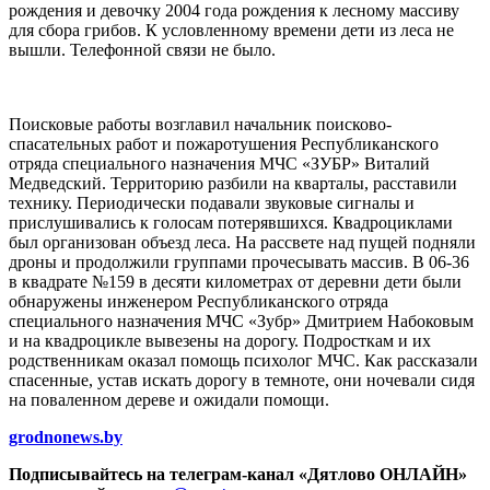
рождения и девочку 2004 года рождения к лесному массиву
для сбора грибов. К условленному времени дети из леса не
вышли. Телефонной связи не было.
Поисковые работы возглавил начальник поисково-
спасательных работ и пожаротушения Республиканского
отряда специального назначения МЧС «ЗУБР» Виталий
Медведский. Территорию разбили на кварталы, расставили
технику. Периодически подавали звуковые сигналы и
прислушивались к голосам потерявшихся. Квадроциклами
был организован объезд леса. На рассвете над пущей подняли
дроны и продолжили группами прочесывать массив. В 06-36
в квадрате №159 в десяти километрах от деревни дети были
обнаружены инженером Республиканского отряда
специального назначения МЧС «Зубр» Дмитрием Набоковым
и на квадроцикле вывезены на дорогу. Подросткам и их
родственникам оказал помощь психолог МЧС. Как рассказали
спасенные, устав искать дорогу в темноте, они ночевали сидя
на поваленном дереве и ожидали помощи.
grodnonews.by
Подписывайтесь на телеграм-канал «Дятлово ОНЛАЙН»