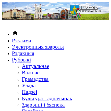
Рэклама
Электронныя звароты
Рэдакцыя
Рубрыкi
Актуальнае
Важнае
Грамадства
Улада
Падзеі
Культура і адпачынак
Здарэнні і бяспека