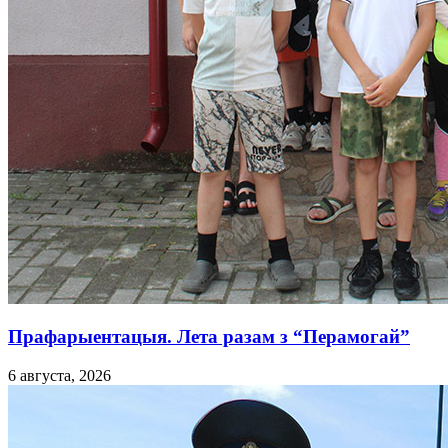
Прафарыентацыя. Лета разам з “Перамогай”
6 августа, 2026