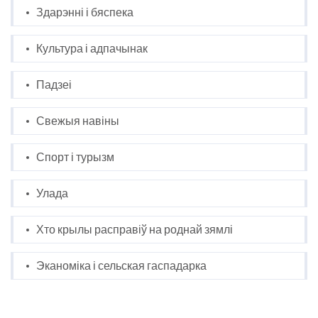
Здарэнні і бяспека
Культура і адпачынак
Падзеі
Свежыя навіны
Спорт і турызм
Улада
Хто крылы расправіў на роднай зямлі
Эканоміка і сельская гаспадарка