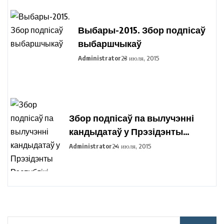
Выбары-2015. Збор подпісаў
выбаршчыкаў
Administrator
23 июля, 2015
Збор подпісаў па вылучэнні
кандыдатаў у Прэзідэнты
Рэспублікі Беларусь праходзіць
Administrator
24 июля, 2015
ва ўсіх рэгіёнах вобласці