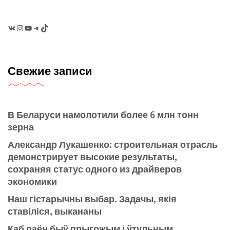
VK
Instagram
YouTube
Telegram
TikTok
Свежие записи
В Беларуси намолотили более 6 млн тонн
зерна
Александр Лукашенко: строительная отрасль
демонстрирует высокие результаты,
сохраняя статус одного из драйверов
экономики
Наш гістарычны выбар. Задачы, якія
ставіліся, выкананы
Каб раён быў прыгожым і ўтульным