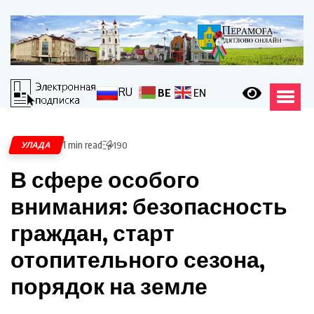
RU
BE
EN
1 min read
УЛАДА
190
В сфере особого
внимания: безопасность
граждан, старт
отопительного сезона,
порядок на земле