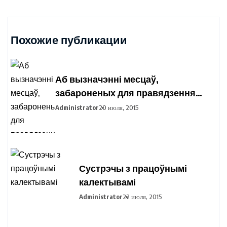
Похожие публикации
Аб вызначэнні месцаў,
забароненых для правядзення
пікетавання з мэтай збору подпісаў
Administrator
20 июля, 2015
выбаршчыкаў па вылучэнні
кандыдатаў у прэзідэнты
Рэспублікі Беларусь
Сустрэчы з працоўнымі
калектывамі
Administrator
22 июля, 2015