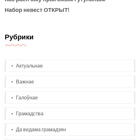
Набор невест ОТКРЫТ!
Рубрики
Актуальнае
Важнае
Галоўнае
Грамадства
Да ведама грамадзян