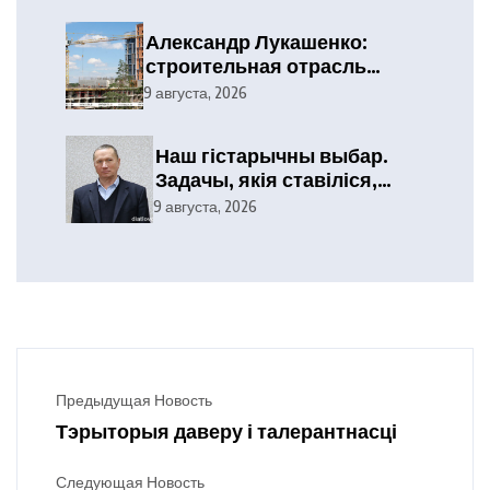
Александр Лукашенко:
строительная отрасль
демонстрирует высокие
9 августа, 2026
результаты, сохраняя
статус одного из драйверов
Наш гістарычны выбар.
экономики
Задачы, якія ставіліся,
выкананы
9 августа, 2026
Предыдущая Новость
Тэрыторыя даверу і талерантнасці
Следующая Новость