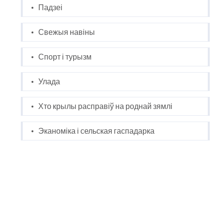
Падзеі
Свежыя навіны
Спорт і турызм
Улада
Хто крылы расправіў на роднай зямлі
Эканоміка і сельская гаспадарка