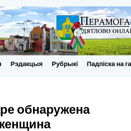
ы
Рэдакцыя
Рубрыкi
Падпіска на г
ре обнаружена
 женщина