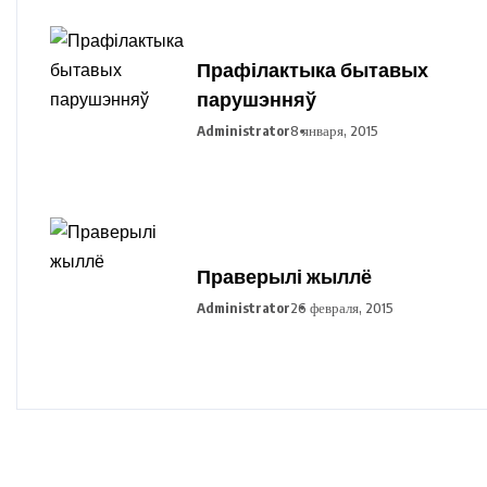
Прафілактыка бытавых
парушэнняў
Administrator
8 января, 2015
Праверылі жыллё
Administrator
26 февраля, 2015