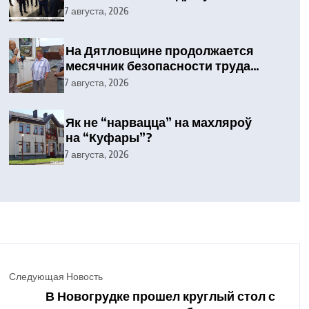
посетил Вилейский район
7 августа, 2026
На Дятловщине продолжается
месячник безопасности труда
при проведении уборочных
7 августа, 2026
работ
Як не “нарвацца” на махляроў
на “Куфары”?
7 августа, 2026
Следующая Новость
В Новогрудке прошел круглый стол с