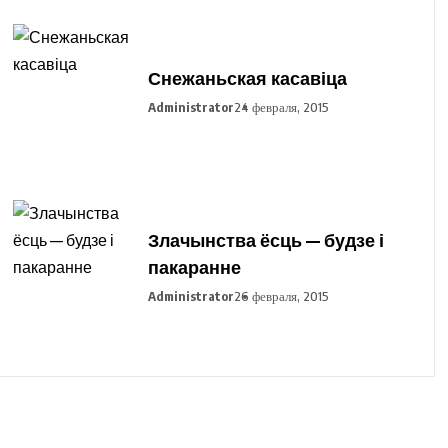
Снежаньская касавіца
Administrator
24 февраля, 2015
Злачынства ёсць — будзе і
пакаранне
Administrator
26 февраля, 2015