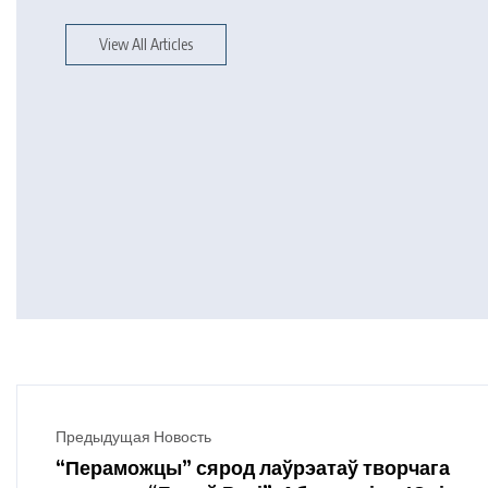
View All Articles
Предыдущая Новость
“Пераможцы” сярод лаўрэатаў творчага