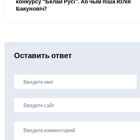
конкурсу “Белай Русі”. Аб чым піша Юлія
Бакуновіч?
Оставить ответ