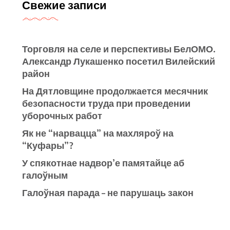
Свежие записи
Торговля на селе и перспективы БелОМО.
Александр Лукашенко посетил Вилейский
район
На Дятловщине продолжается месячник
безопасности труда при проведении
уборочных работ
Як не “нарвацца” на махляроў на
“Куфары”?
У спякотнае надвор’е памятайце аб
галоўным
Галоўная парада – не парушаць закон