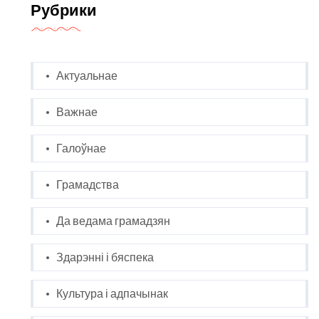
Рубрики
Актуальнае
Важнае
Галоўнае
Грамадства
Да ведама грамадзян
Здарэнні і бяспека
Культура і адпачынак