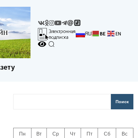
RU
BE
EN
азету
Поиск
Пн
Вт
Ср
Чт
Пт
Сб
Вс