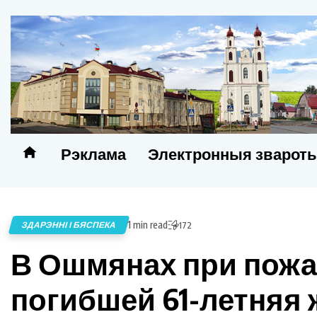
Рэклама
Электронныя зварот
1 min read
ЗДАРЭННІ І БЯСПЕКА
172
В Ошмянах при пожа
погибшей 61-летняя