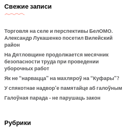
Свежие записи
Торговля на селе и перспективы БелОМО.
Александр Лукашенко посетил Вилейский
район
На Дятловщине продолжается месячник
безопасности труда при проведении
уборочных работ
Як не “нарвацца” на махляроў на “Куфары”?
У спякотнае надвор’е памятайце аб галоўным
Галоўная парада – не парушаць закон
Рубрики