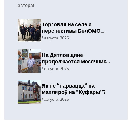
автора!
Торговля на селе и
перспективы БелОМО.
Александр Лукашенко
7 августа, 2026
посетил Вилейский район
На Дятловщине
продолжается месячник
безопасности труда при
7 августа, 2026
проведении уборочных
работ
Як не “нарвацца” на
махляроў на “Куфары”?
7 августа, 2026