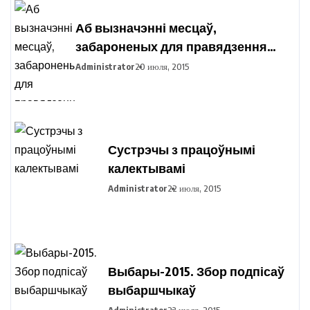
Аб вызначэнні месцаў,
забароненых для правядзення
пікетавання з мэтай збору подпісаў
Administrator
20 июля, 2015
выбаршчыкаў па вылучэнні
кандыдатаў у прэзідэнты
Рэспублікі Беларусь
Сустрэчы з працоўнымі
калектывамі
Administrator
22 июля, 2015
Выбары-2015. Збор подпісаў
выбаршчыкаў