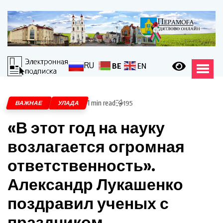
RU
BE
EN
1 min read
ВАЖНАЕ
УЛАДА
195
«В этот год на науку
возлагается огромная
ответственность».
Александр Лукашенко
поздравил ученых с
праздником