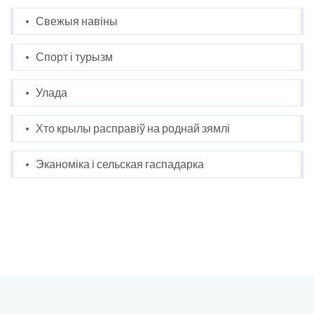
Свежыя навіны
Спорт і турызм
Улада
Хто крылы расправіў на роднай зямлі
Эканоміка і сельская гаспадарка