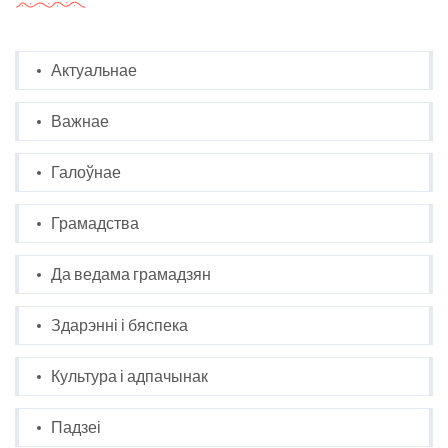
Актуальнае
Важнае
Галоўнае
Грамадства
Да ведама грамадзян
Здарэнні і бяспека
Культура і адпачынак
Падзеі