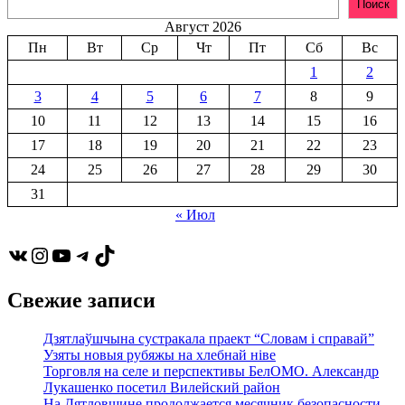
Поиск
Август 2026
Пн
Вт
Ср
Чт
Пт
Сб
Вс
1
2
3
4
5
6
7
8
9
10
11
12
13
14
15
16
17
18
19
20
21
22
23
24
25
26
27
28
29
30
31
« Июл
VK
Instagram
YouTube
Telegram
TikTok
Свежие записи
Дзятлаўшчына сустракала праект “Словам і справай”
Узяты новыя рубяжы на хлебнай ніве
Торговля на селе и перспективы БелОМО. Александр
Лукашенко посетил Вилейский район
На Дятловщине продолжается месячник безопасности