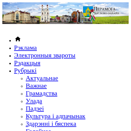
Рэклама
Электронныя звароты
Рэдакцыя
Рубрыкi
Актуальнае
Важнае
Грамадства
Улада
Падзеі
Культура і адпачынак
Здарэнні і бяспека