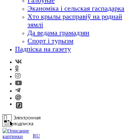
Галоўнае
Эканоміка і сельская гаспадарка
Хто крылы расправіў на роднай
зямлі
Да ведама грамадзян
Спорт і турызм
Падпіска на газету
RU