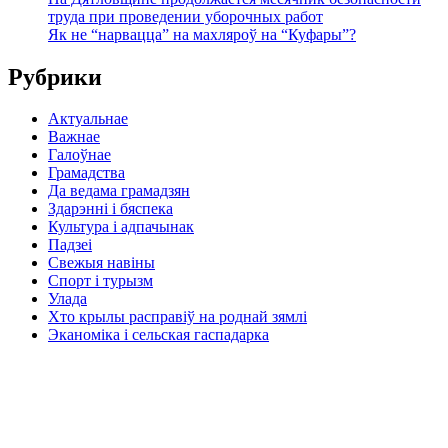
труда при проведении уборочных работ
Як не “нарвацца” на махляроў на “Куфары”?
Рубрики
Актуальнае
Важнае
Галоўнае
Грамадства
Да ведама грамадзян
Здарэнні і бяспека
Культура і адпачынак
Падзеі
Свежыя навіны
Спорт і турызм
Улада
Хто крылы расправіў на роднай зямлі
Эканоміка і сельская гаспадарка