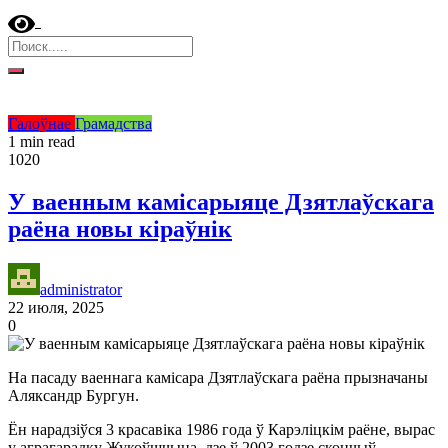
Галоўнае
Грамадства
1 min read
1020
У ваенным камісарыяце Дзятлаўскага
раёна новы кіраўнік
administrator
22 июля, 2025
0
На пасаду ваеннага камісара Дзятлаўскага раёна прызначаны
Аляксандр Бургун.
Ён нарадзіўся 3 красавіка 1986 года ў Карэліцкім раёне, вырас
у аграгарадку Жукоўшчына, дзе ў 2003 годзе скончыў