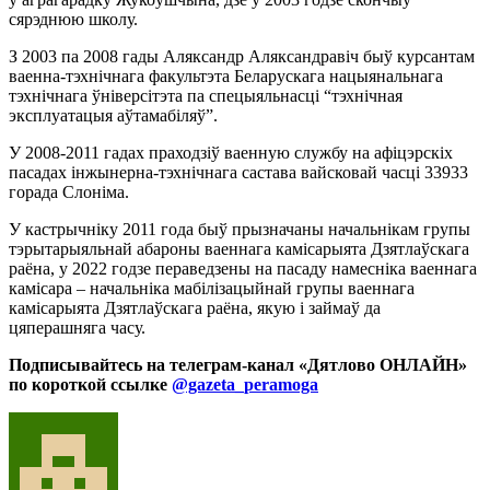
сярэднюю школу.
З 2003 па 2008 гады Аляксандр Аляксандравіч быў курсантам
ваенна-тэхнічнага факультэта Беларускага нацыянальнага
тэхнічнага ўніверсітэта па спецыяльнасці “тэхнічная
эксплуатацыя аўтамабіляў”.
У 2008-2011 гадах праходзіў ваенную службу на афіцэрскіх
пасадах інжынерна-тэхнічнага састава вайсковай часці 33933
горада Слоніма.
У кастрычніку 2011 года быў прызначаны начальнікам групы
тэрытарыяльнай абароны ваеннага камісарыята Дзятлаўскага
раёна, у 2022 годзе пераведзены на пасаду намесніка ваеннага
камісара – начальніка мабілізацыйнай групы ваеннага
камісарыята Дзятлаўскага раёна, якую і займаў да
цяперашняга часу.
Подписывайтесь на телеграм-канал «Дятлово ОНЛАЙН»
по короткой ссылке
@gazeta_peramoga