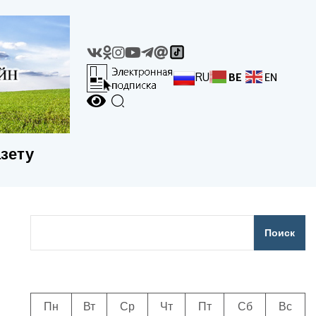
RU
BE
EN
азету
Поиск
Пн
Вт
Ср
Чт
Пт
Сб
Вс