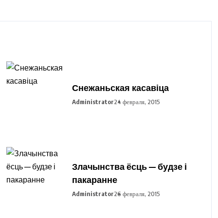
Снежаньская касавіца
Administrator
24 февраля, 2015
Злачынства ёсць — будзе і
пакаранне
Administrator
26 февраля, 2015