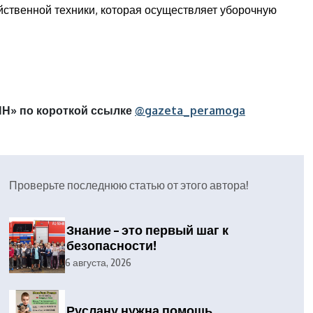
йственной техники, которая осуществляет уборочную
Н» по короткой ссылке
@gazeta_peramoga
Проверьте последнюю статью от этого автора!
Знание – это первый шаг к
безопасности!
6 августа, 2026
Руслану нужна помощь