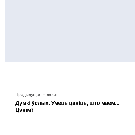
Предыдущая Новость
Думкі ўслых. Умець цаніць, што маем…
Цэнім?