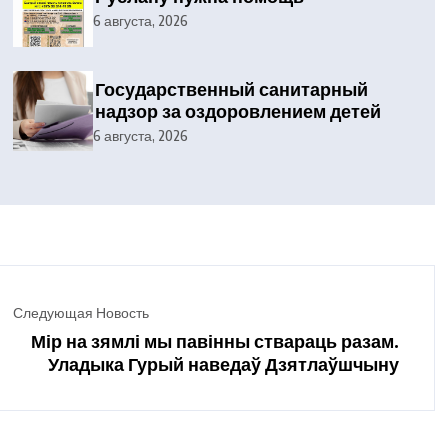
6 августа, 2026
Государственный санитарный
надзор за оздоровлением детей
6 августа, 2026
Следующая Новость
Мір на зямлі мы павінны ствараць разам.
Уладыка Гурый наведаў Дзятлаўшчыну