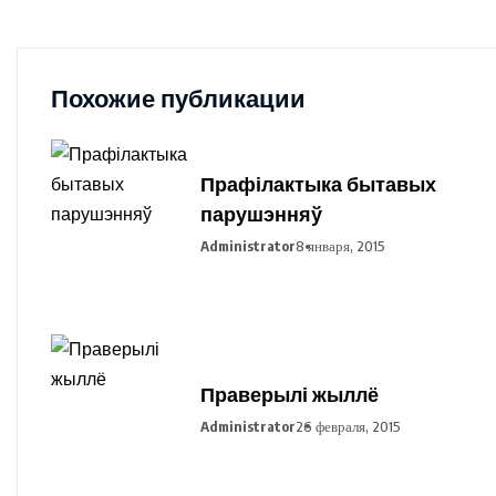
Похожие публикации
Прафілактыка бытавых
парушэнняў
Administrator
8 января, 2015
Праверылі жыллё
Administrator
26 февраля, 2015