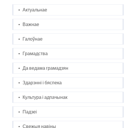
Актуальнае
Важнае
Галоўнае
Грамадства
Да ведама грамадзян
Здарэнні і бяспека
Культура і адпачынак
Падзеі
Свежыя навіны