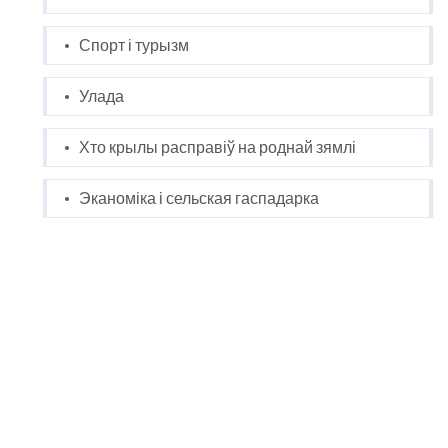
Спорт і турызм
Улада
Хто крылы расправіў на роднай зямлі
Эканоміка і сельская гаспадарка