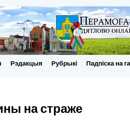
ы
Рэдакцыя
Рубрыкi
Падпіска на г
ны на страже
и