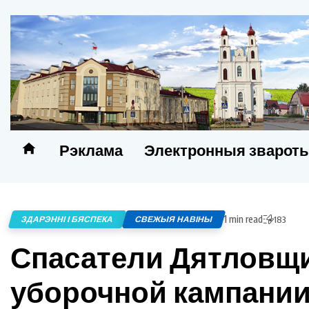
Рэклама
Электронныя зварот
1 min read
ЗДАРЭННІ І БЯСПЕКА
СВЕЖЫЯ НАВІНЫ
183
Спасатели Дятловщи
уборочной кампани