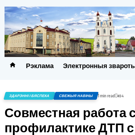
Рэклама
Электронныя зварот
1 min read
ЗДАРЭННІ І БЯСПЕКА
СВЕЖЫЯ НАВІНЫ
184
Совместная работа 
профилактике ДТП с