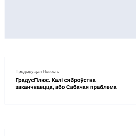
Предыдущая Новость
ГрадусПлюс. Калі сяброўства
заканчваецца, або Сабачая праблема