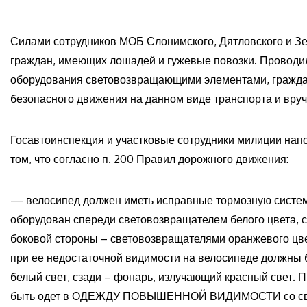
Силами сотрудников МОБ Слонимского, Дятловского и З
граждан, имеющих лошадей и гужевые повозки. Проводил
оборудования световозвращающими элементами, гражда
безопасного движения на данном виде транспорта и вруч
Госавтоинспекция и участковые сотрудники милиции нап
том, что согласно п. 200 Правил дорожного движения:
— велосипед должен иметь исправные тормозную систему
оборудован спереди световозвращателем белого цвета, с
боковой стороны – световозвращателями оранжевого цвет
при ее недостаточной видимости на велосипеде должны
белый свет, сзади – фонарь, излучающий красный свет.
быть одет в ОДЕЖДУ ПОВЫШЕННОЙ ВИДИМОСТИ со све