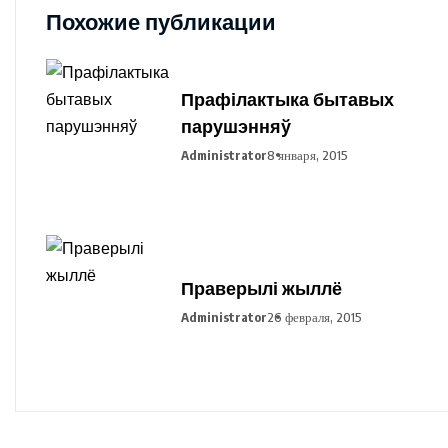
Похожие публикации
Прафілактыка бытавых
парушэнняў
Administrator
8 января, 2015
Праверылі жыллё
Administrator
26 февраля, 2015