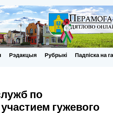
ы
Рэдакцыя
Рубрыкi
Падпіска на г
служб по
 участием гужевого