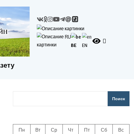
RU
BE
EN
азету
Поиск
Пн
Вт
Ср
Чт
Пт
Сб
Вс