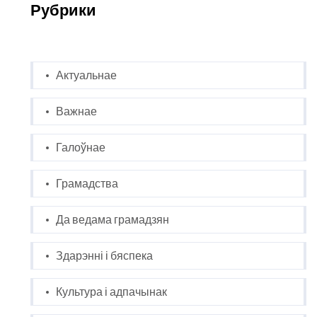
Рубрики
Актуальнае
Важнае
Галоўнае
Грамадства
Да ведама грамадзян
Здарэнні і бяспека
Культура і адпачынак