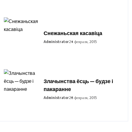
Снежаньская касавіца
Administrator
24 февраля, 2015
Злачынства ёсць — будзе і
пакаранне
Administrator
26 февраля, 2015