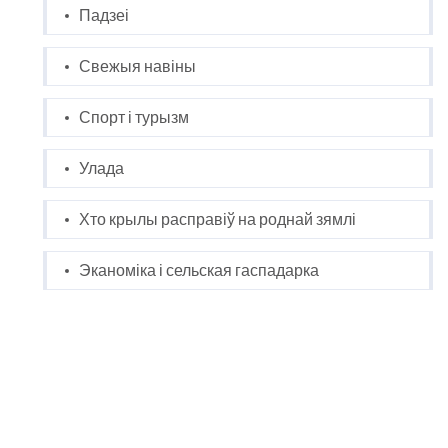
Падзеі
Свежыя навіны
Спорт і турызм
Улада
Хто крылы расправіў на роднай зямлі
Эканоміка і сельская гаспадарка