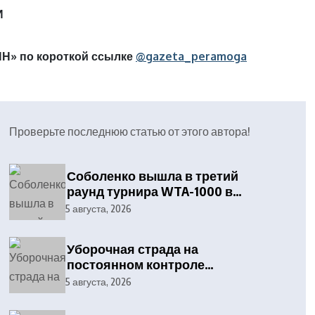
И
Н» по короткой ссылке
@gazeta_peramoga
Проверьте последнюю статью от этого автора!
Соболенко вышла в третий
раунд турнира WTA-1000 в
Торонто
5 августа, 2026
Уборочная страда на
постоянном контроле
отраслевого профсоюза и
5 августа, 2026
службы охраны труда
Дятловского райисполкома