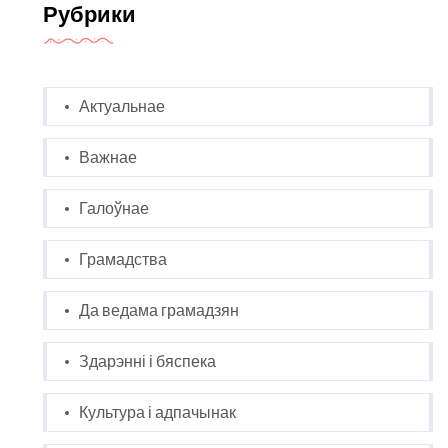
Рубрики
Актуальнае
Важнае
Галоўнае
Грамадства
Да ведама грамадзян
Здарэнні і бяспека
Культура і адпачынак