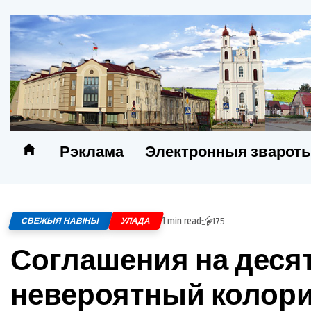
Рэклама
Электронныя зварот
1 min read
СВЕЖЫЯ НАВІНЫ
УЛАДА
175
Соглашения на деся
невероятный колори