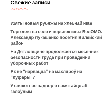
Свежие записи
Узяты новыя рубяжы на хлебнай ніве
Торговля на селе и перспективы БелОМО.
Александр Лукашенко посетил Вилейский
район
На Дятловщине продолжается месячник
безопасности труда при проведении
уборочных работ
Як не “нарвацца” на махляроў на
“Куфары”?
У спякотнае надвор’е памятайце аб
галоўным