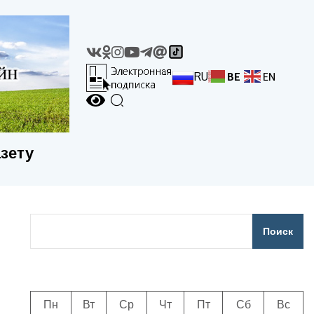
RU
BE
EN
азету
Поиск
Пн
Вт
Ср
Чт
Пт
Сб
Вс