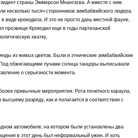
езидент страны Эммерсон Мнангагва. А вместе с ним
али несколько тысяч сторонников зимбабвийского лидера.
 в виде крокодила. И это не просто дань местной фауне,
ил прозвище Крокодил еще в годы партизанской
политическую хватку.
нды из живых цветов. Были и этнические зимбабвийские
. Под обжигающими лучами солнца танцоры выписывали
тавление о серьезности момента.
более привычные мероприятия. Рота почетного караула,
 высшему разряду, как и полагается в соответствии с
одном автомобиле, на котором были установлены два
бщения в этот день был неформальный ужин. И хоть