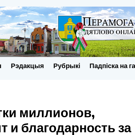
ы
Рэдакцыя
Рубрыкi
Падпіска на г
тки миллионов,
т и благодарность за