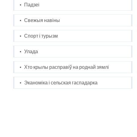
Падзеі
Свежыя навіны
Спорт і турызм
Улада
Хто крылы расправіў на роднай зямлі
Эканоміка і сельская гаспадарка