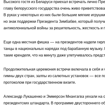
Высокого гостя из Беларуси приехал встречать лично Пр
главу белорусского государства очень живо приветствов
В руках у некоторых из них были большие мягкие игрушки
но знак поддержки Президента Зимбабве, который получ
антиколониальной войны за решительность, жесткость и 
Еще одна местная фишка — на президентов надели гирля
танцы в национальных нарядах под барабанную музыку
такие кренделя, что на минуту даже улетучивалось предс
Продолжительная церемония встречи включала в себя и 
гимны двух стран, залпы из салютных установок — все по
протоколом при государственном визите.
Александр Лукашенко и Эммерсон Мнангагва уехали на 
президентских штандарта. В программе двустороннего о