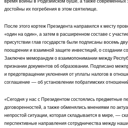
время войны в Родезийском буше, а также современных 
достойны их погребения в этом святилище.
После этого кортеж Президента направился к месту про
«один на один», а затем в расширенном составе с участи
присутствии глав государств были подписаны восемь дву
поощрении и взаимной защите инвестиций, о создании со
Заключен меморандум о взаимопонимании между Респуб
признании документов об образовании. Подписано межп
и предотвращении уклонения от уплаты налогов в отнош
соглашение — об установлении побратимских отношений
«Сегодня у нас с Президентом состоялись предметные п
договоренностей, а также обменялись мнениями по акту
непростой ситуации, которая складывается в мире, — с
перспективные направления сотрудничества между нашим