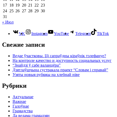
17
18
19
20
21
22
23
24
25
26
27
28
29
30
31
« Июл
VK
Instagram
YouTube
Telegram
TikTok
Свежие записи
Ведае ўчастковы. Ці сапраўдны кіраўнік тэлефануе?
На контроле качество и доступность социальных услуг
“Знайдзі ў сабе валанцёра”
Дзятлаўшчына сустракала праект “Словам і справай”
Узяты новыя рубяжы на хлебнай ніве
Рубрики
Актуальнае
Важнае
Галоўнае
Грамадства
Да ведама грамадзян