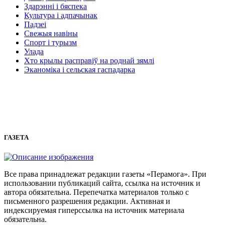
Здарэнні і бяспека
Культура і адпачынак
Падзеі
Свежыя навіны
Спорт і турызм
Улада
Хто крылы расправіў на роднай зямлі
Эканоміка і сельская гаспадарка
ГАЗЕТА
Все права принадлежат редакции газеты «Перамога». При
использовании публикаций сайта, ссылка на источник и
автора обязательна. Перепечатка материалов только с
письменного разрешения редакции. Активная и
индексируемая гиперссылка на источник материала
обязательна.