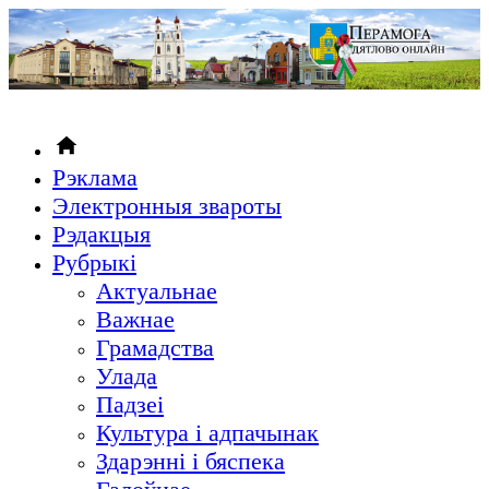
Рэклама
Электронныя звароты
Рэдакцыя
Рубрыкi
Актуальнае
Важнае
Грамадства
Улада
Падзеі
Культура і адпачынак
Здарэнні і бяспека