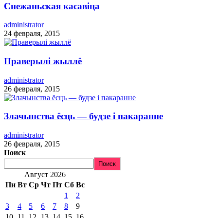
Снежаньская касавіца
administrator
24 февраля, 2015
Праверылі жыллё
administrator
26 февраля, 2015
Злачынства ёсць — будзе і пакаранне
administrator
26 февраля, 2015
Поиск
Поиск
Август 2026
Пн
Вт
Ср
Чт
Пт
Сб
Вс
1
2
3
4
5
6
7
8
9
10
11
12
13
14
15
16