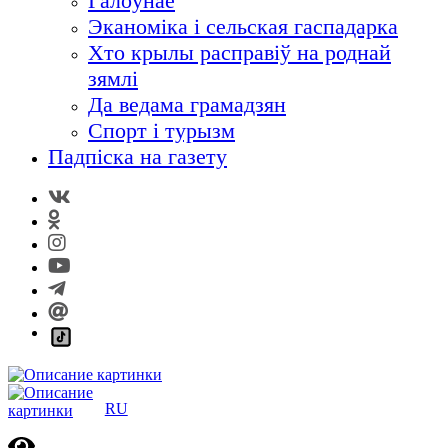
Галоўнае
Эканоміка і сельская гаспадарка
Хто крылы расправіў на роднай
зямлі
Да ведама грамадзян
Спорт і турызм
Падпіска на газету
RU