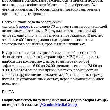
Восточный происшествие закончилось летальным исходом:
под товарняк сообщением Минск — Орша бросился 74-
летний минчанин. По обоим фактам правоохранительные
органы проводят проверки.
Всего с начала года на белорусской
железной
дороге
произошло 70 случаев травмирования людей
подвижными составами. В результате этого погибли 46
человек, еще 24 получили телесные повреждения. Известно,
что более 40% пострадавших находились в состоянии
алкогольного опьянения, трое были в наушниках.
В управлении организации обеспечения общественной
безопасности на объектах транспорта МВД сообщили, что
наибольшее количество фактов травмирования (36)
зафиксировано с 16.00 до 24.00, меньше всего — с 24.00 до
8.00. При этом основной причиной таких происшествий
является нарушение пешеходами мер безопасности: переход
путей в неустановленных местах, перед приближающимися
поездами.
БелТА
Подписывайтесь на телеграм-канал «Гродно Медиа Group»
по короткой ссылке
@GrodnoMediaGroup