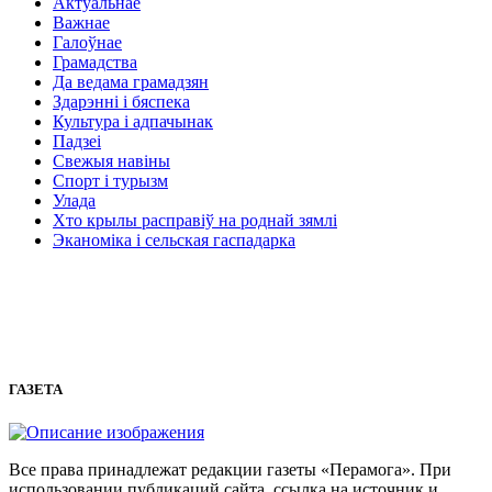
Актуальнае
Важнае
Галоўнае
Грамадства
Да ведама грамадзян
Здарэнні і бяспека
Культура і адпачынак
Падзеі
Свежыя навіны
Спорт і турызм
Улада
Хто крылы расправіў на роднай зямлі
Эканоміка і сельская гаспадарка
ГАЗЕТА
Все права принадлежат редакции газеты «Перамога». При
использовании публикаций сайта, ссылка на источник и