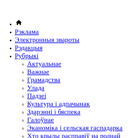
Рэклама
Электронныя звароты
Рэдакцыя
Рубрыкi
Актуальнае
Важнае
Грамадства
Улада
Падзеі
Культура і адпачынак
Здарэнні і бяспека
Галоўнае
Эканоміка і сельская гаспадарка
Хто крылы расправіў на роднай