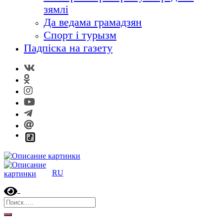
зямлі
Да ведама грамадзян
Спорт і турызм
Падпіска на газету
RU