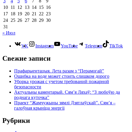
3
4
5
6
7
8
9
10
11
12
13
14
15
16
17
18
19
20
21
22
23
24
25
26
27
28
29
30
31
« Июл
VK
Instagram
YouTube
Telegram
TikTok
Свежие записи
Прафарыентацыя. Лета разам з “Перамогай”
Ошибка на воде может стоить слишком дорого
Уборка урожая с учетом требований пожарной
безопасности
Актуальны каментарый. Сям’я Ляхаў: “З любоўю да
роднага куточка”
Праект “Жамчужыны зямлі Дзятлаўскай”. Сям’я –
галоўная крыніца энергіі
Рубрики