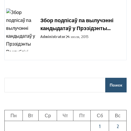
Збор подпісаў па вылучэнні
кандыдатаў у Прэзідэнты
Рэспублікі Беларусь праходзіць
Administrator
24 июля, 2015
ва ўсіх рэгіёнах вобласці
Поиск
Пн
Вт
Ср
Чт
Пт
Сб
Вс
1
2