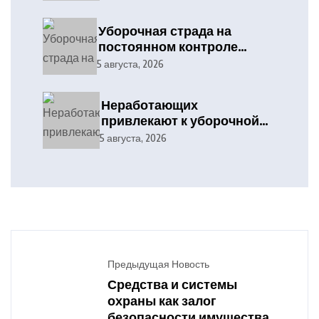
Уборочная страда на
постоянном контроле
отраслевого профсоюза и
5 августа, 2026
службы охраны труда
Дятловского
Неработающих
райисполкома
привлекают к уборочной
кампании
5 августа, 2026
Предыдущая Новость
Средства и системы
охраны как залог
безопасности имущества