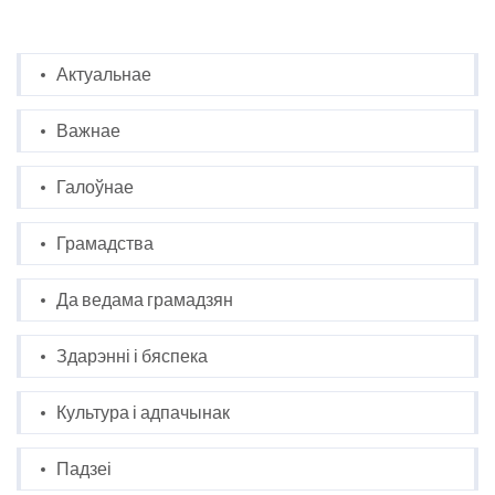
Актуальнае
Важнае
Галоўнае
Грамадства
Да ведама грамадзян
Здарэнні і бяспека
Культура і адпачынак
Падзеі