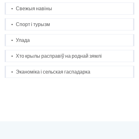
Свежыя навіны
Спорт і турызм
Улада
Хто крылы расправіў на роднай зямлі
Эканоміка і сельская гаспадарка