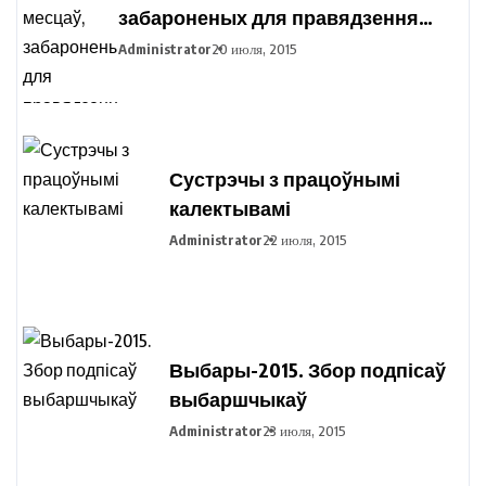
забароненых для правядзення
пікетавання з мэтай збору подпісаў
Administrator
20 июля, 2015
выбаршчыкаў па вылучэнні
кандыдатаў у прэзідэнты
Рэспублікі Беларусь
Сустрэчы з працоўнымі
калектывамі
Administrator
22 июля, 2015
Выбары-2015. Збор подпісаў
выбаршчыкаў
Administrator
23 июля, 2015