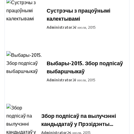
Сустрэчы з працоўнымі
калектывамі
Administrator
22 июля, 2015
Выбары-2015. Збор подпісаў
выбаршчыкаў
Administrator
23 июля, 2015
Збор подпісаў па вылучэнні
кандыдатаў у Прэзідэнты
Рэспублікі Беларусь праходзіць
Administrator
24 июля, 2015