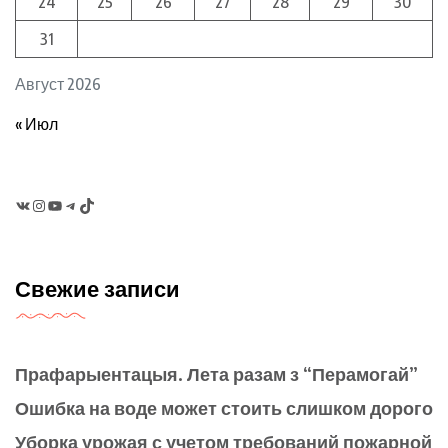
24
25
26
27
28
29
30
31
Август 2026
« Июл
VK
Instagram
YouTube
Telegram
TikTok
Свежие записи
Прафарыентацыя. Лета разам з “Перамогай”
Ошибка на воде может стоить слишком дорого
Уборка урожая с учетом требований пожарной