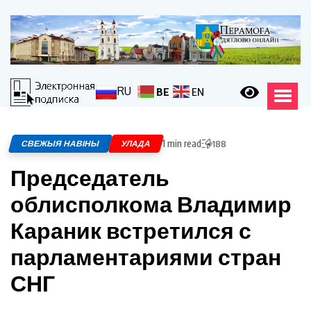
RU
BE
EN
1 min read
СВЕЖЫЯ НАВІНЫ
УЛАДА
188
Председатель
облисполкома Владимир
Караник встретился с
парламентариями стран
СНГ