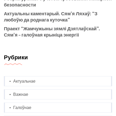
безопасности
Актуальны каментарый. Сям’я Ляхаў: “З
любоўю да роднага куточка”
Праект “Жамчужыны зямлі Дзятлаўскай”.
Сям’я – галоўная крыніца энергіі
Рубрики
Актуальнае
Важнае
Галоўнае