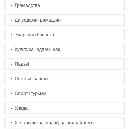
Грамадства
Да ведама грамадзян
Здарэнні і бяспека
Культура і адпачынак
Падзеі
Свежыя навіны
Спорт і турызм
Улада
Хто крылы расправіў на роднай зямлі