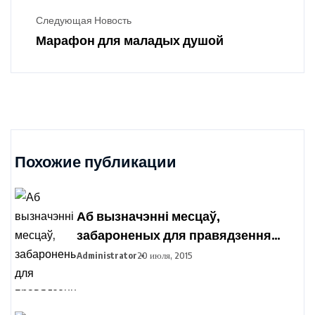
Следующая Новость
Марафон для маладых душой
Похожие публикации
Аб вызначэнні месцаў,
забароненых для правядзення
пікетавання з мэтай збору подпісаў
Administrator
20 июля, 2015
выбаршчыкаў па вылучэнні
кандыдатаў у прэзідэнты
Рэспублікі Беларусь