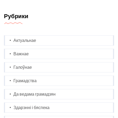
Рубрики
Актуальнае
Важнае
Галоўнае
Грамадства
Да ведама грамадзян
Здарэнні і бяспека