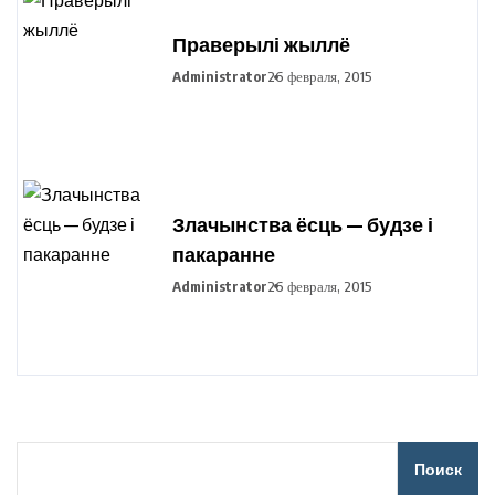
Праверылі жыллё
Administrator
26 февраля, 2015
Злачынства ёсць — будзе і
пакаранне
Administrator
26 февраля, 2015
Поиск