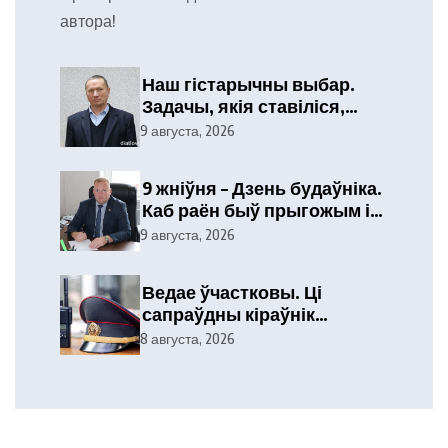
автора!
Наш гістарычны выбар.
Задачы, якія ставіліся,
выкананы
9 августа, 2026
9 жніўня – Дзень будаўніка.
Каб раён быў прыгожым і
ўтульным
9 августа, 2026
Ведае ўчастковы. Ці
сапраўдны кіраўнік
тэлефануе?
8 августа, 2026