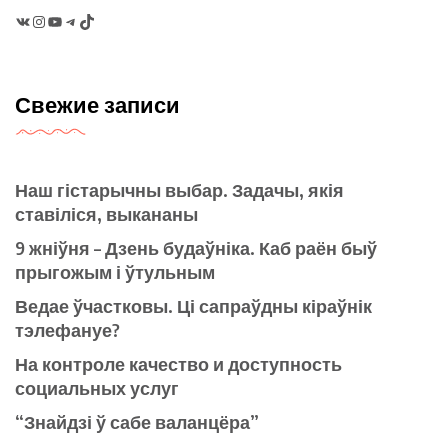
VK
Instagram
YouTube
Telegram
TikTok
Свежие записи
Наш гістарычны выбар. Задачы, якія
ставіліся, выкананы
9 жніўня – Дзень будаўніка. Каб раён быў
прыгожым і ўтульным
Ведае ўчастковы. Ці сапраўдны кіраўнік
тэлефануе?
На контроле качество и доступность
социальных услуг
“Знайдзі ў сабе валанцёра”