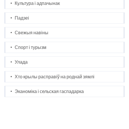
Культура і адпачынак
Падзеі
Свежыя навіны
Спорт і турызм
Улада
Хто крылы расправіў на роднай зямлі
Эканоміка і сельская гаспадарка