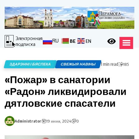
RU
BE
EN
1 min read
ЗДАРЭННІ І БЯСПЕКА
СВЕЖЫЯ НАВІНЫ
185
«Пожар» в санатории
«Радон» ликвидировали
дятловские спасатели
Administrator
19 июня, 2024
0