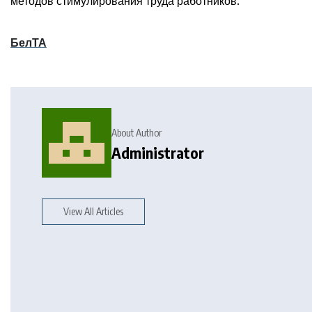
методов стимулирования труда работников.
БелТА
About Author
Administrator
View All Articles