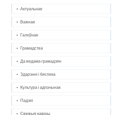
Актуальнае
Важнае
Галоўнае
Грамадства
Да ведама грамадзян
Здарэнні і бяспека
Культура і адпачынак
Падзеі
Свежыя навіны