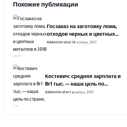
Похожие публикации
Госзаказ на заготовку лома,
отходов черных и цветных
металлов в 2018 году
Administrator
28 ноября, 2017
установлен в Беларуси
Костевич: средняя зарплата в
Br1 тыс. — наша цель по
стране, но дифференциация
Administrator
3 декабря, 2017
по отраслям сохранится