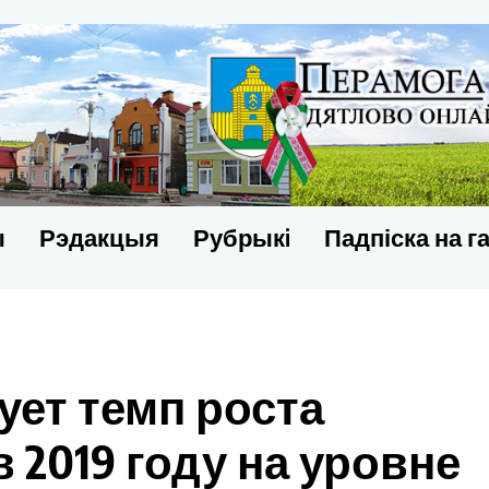
ы
Рэдакцыя
Рубрыкi
Падпіска на г
ует темп роста
 2019 году на уровне