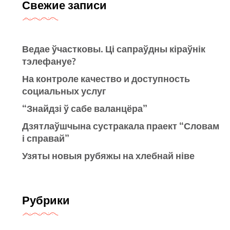
Свежие записи
Ведае ўчастковы. Ці сапраўдны кіраўнік
тэлефануе?
На контроле качество и доступность
социальных услуг
“Знайдзі ў сабе валанцёра”
Дзятлаўшчына сустракала праект “Словам
і справай”
Узяты новыя рубяжы на хлебнай ніве
Рубрики