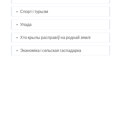
Спорт і турызм
Улада
Хто крылы расправіў на роднай зямлі
Эканоміка і сельская гаспадарка