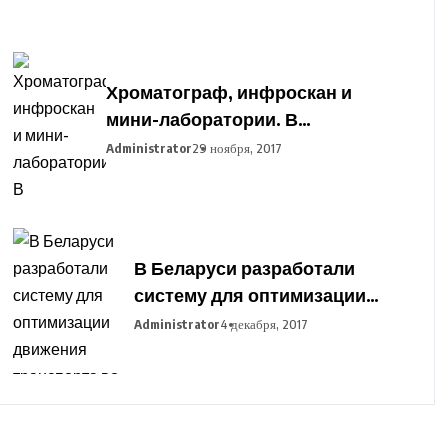
Хроматограф, инфроскан и
мини-лаборатории. В
Гродненский
Administrator
29 ноября, 2017
агропромышленный парк
закупают оборудование для
подготовки фермеров
В Беларуси разработали
систему для оптимизации
движения транспорта во
Administrator
4 декабря, 2017
время сельхозработ