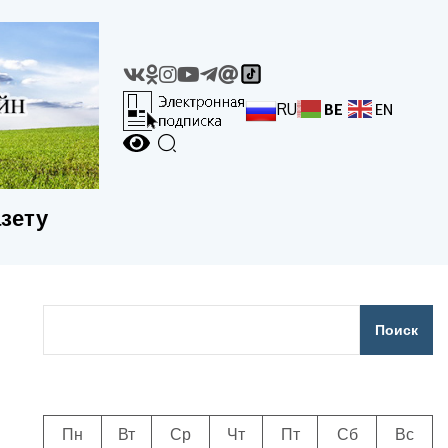
RU
BE
EN
азету
Поиск
Пн
Вт
Ср
Чт
Пт
Сб
Вс