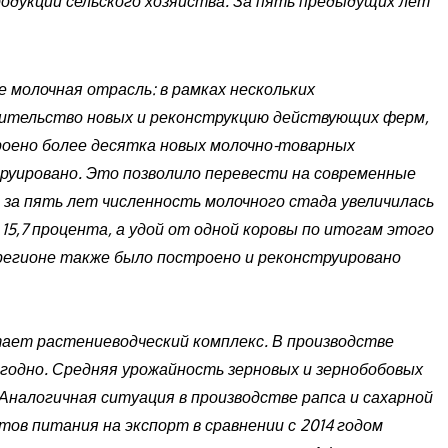
родукции сельского хозяйства. За пять предыдущих лет
 молочная отрасль: в рамках нескольких
оительство новых и реконструкцию действующих ферм,
оено более десятка новых молочно-товарных
руировано. Это позволило перевести на современные
 за пять лет численность молочного стада увеличилась
 15,7 процента, а удой от одной коровы по итогам этого
 регионе также было построено и реконструировано
ает растениеводческий комплекс. В производстве
егодно. Средняя урожайность зерновых и зернобобовых
Аналогичная ситуация в производстве рапса и сахарной
тов питания на экспорт в сравнении с 2014 годом