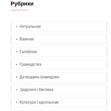
Рубрики
Актуальнае
Важнае
Галоўнае
Грамадства
Да ведама грамадзян
Здарэнні і бяспека
Культура і адпачынак