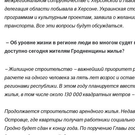
межрегиональном сотрудничестве с Херсонской и Львов
делегация области побывала в Херсоне. Украинская с
программам и культурным проектам, заявила о желании
транспорта. Все эти вопросы будут обсуждаться.
– Об уровне жизни в регионе люди во многом судят
доступно сегодня жителям Гродненщины жилье?
– Жилищное строительство – важнейший приоритет ра
расчете на одного человека за пять лет возрос и оста
регионами республики. В этом году планируется ввест
жилья, в том числе около 130 000 квадратных метров –
Продолжается строительство арендного жилья. Недавн
Островце, где квартиры получат работники социально
Гродно будет сдан к концу года. По поручению Главы 