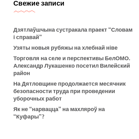
Свежие записи
Дзятлаўшчына сустракала праект “Словам
і справай”
Узяты новыя рубяжы на хлебнай ніве
Торговля на селе и перспективы БелОМО.
Александр Лукашенко посетил Вилейский
район
На Дятловщине продолжается месячник
безопасности труда при проведении
уборочных работ
Як не “нарвацца” на махляроў на
“Куфары”?