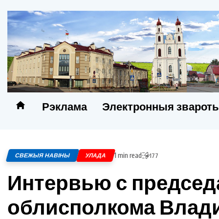
Рэклама
Электронныя зварот
1 min read
СВЕЖЫЯ НАВІНЫ
УЛАДА
177
Интервью с председ
облисполкома Влад