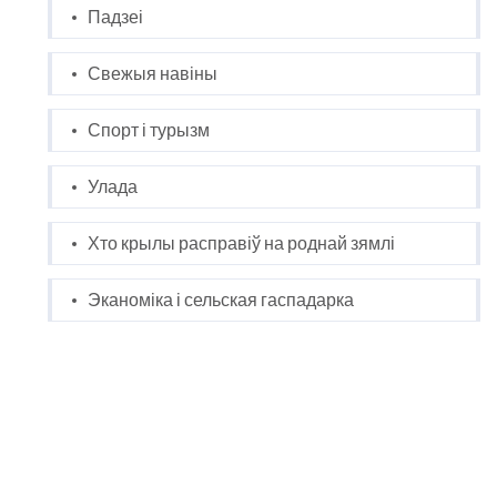
Падзеі
Свежыя навіны
Спорт і турызм
Улада
Хто крылы расправіў на роднай зямлі
Эканоміка і сельская гаспадарка