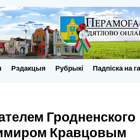
ы
Рэдакцыя
Рубрыкi
Падпіска на г
ателем Гродненского
имиром Кравцовым