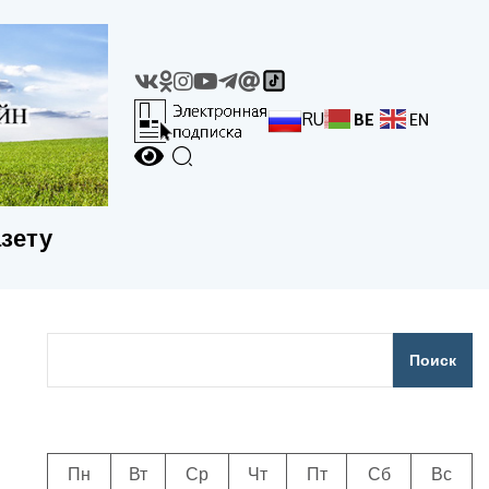
RU
BE
EN
азету
Поиск
Пн
Вт
Ср
Чт
Пт
Сб
Вс