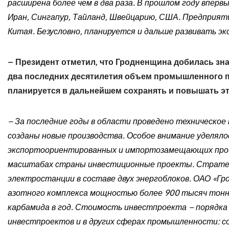
расширена более чем в два раза. В прошлом году впер
Иран, Сингапур, Тайланд, Швейцарию, США. Предприя
Китая. Безусловно, планируется и дальше развивать э
– Президент отметил, что Гродненщина добилась зн
два последних десятилетия объем промышленного пр
планируется в дальнейшем сохранять и повышать э
– За последние годы в области проведено техническо
созданы новые производства. Особое внимание уделял
экспортоориентированных и импортозамещающих произ
масштабах страны инвестиционные проекты. Страте
электростанции в составе двух энергоблоков. ОАО «Гр
азотного комплекса мощностью более 900 тысяч тонн
карбамида в год. Стоимость инвестпроекта – порядка 
инвестпроектов и в других сферах промышленности: с