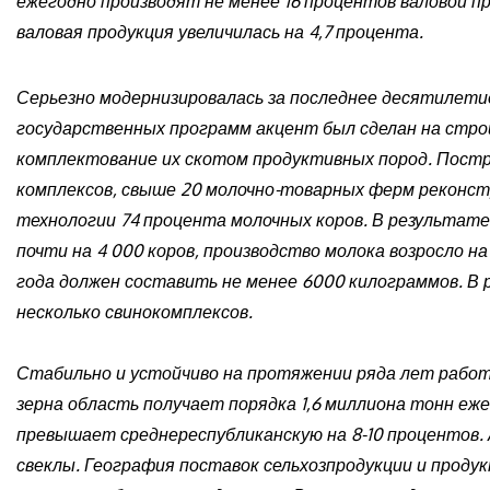
ежегодно производят не менее 16 процентов валовой п
валовая продукция увеличилась на 4,7 процента.
Серьезно модернизировалась за последнее десятилетие
государственных программ акцент был сделан на стр
комплектование их скотом продуктивных пород. Постр
комплексов, свыше 20 молочно-товарных ферм реконст
технологии 74 процента молочных коров. В результате
почти на 4 000 коров, производство молока возросло на
года должен составить не менее 6000 килограммов. В
несколько свинокомплексов.
Стабильно и устойчиво на протяжении ряда лет работ
зерна область получает порядка 1,6 миллиона тонн еж
превышает среднереспубликанскую на 8-10 процентов. 
свеклы. География поставок сельхозпродукции и продук