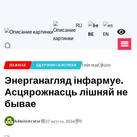
RU
BE
EN
1 min read
ВАЖНАЕ
ЗДАРЭННІ І БЯСПЕКА
206
Энерганагляд інфармуе.
Асцярожнасць лішняй не
бывае
Administrator
27 августа, 2024
0