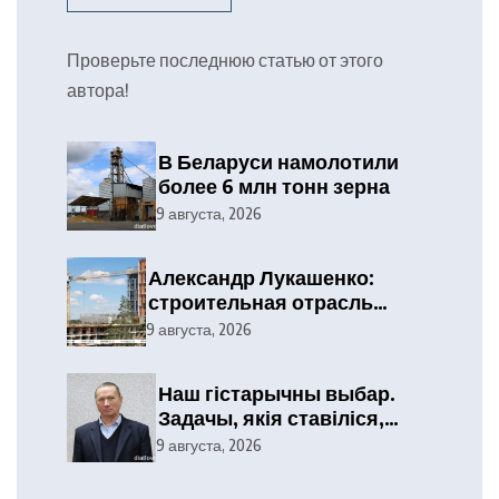
Проверьте последнюю статью от этого
автора!
В Беларуси намолотили
более 6 млн тонн зерна
9 августа, 2026
Александр Лукашенко:
строительная отрасль
демонстрирует высокие
9 августа, 2026
результаты, сохраняя
статус одного из драйверов
Наш гістарычны выбар.
экономики
Задачы, якія ставіліся,
выкананы
9 августа, 2026