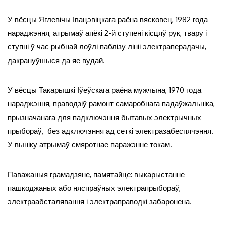
У вёсцы Яглевічы Івацэвіцкага раёна вясковец, 1982 года
нараджэння, атрымаў апёкі 2-й ступені кісцяў рук, твару і
ступні ў час рыбнай лоўлі паблізу лініі электраперадачы,
дакрануўшыся да яе вудай.
У вёсцы Такарышкі Іўеўскага раёна мужчына, 1970 года
нараджэння, праводзіў рамонт самаробнага падаўжальніка,
прызначанага для падключэння бытавых электрычных
прыбораў, без адключэння ад сеткі электразабеспячэння.
У выніку атрымаў смяротнае паражэнне токам.
Паважаныя грамадзяне, памятайце: выкарыстанне
пашкоджаных або няспраўных электрапрыбораў,
электраабсталявання і электраправодкі забаронена.