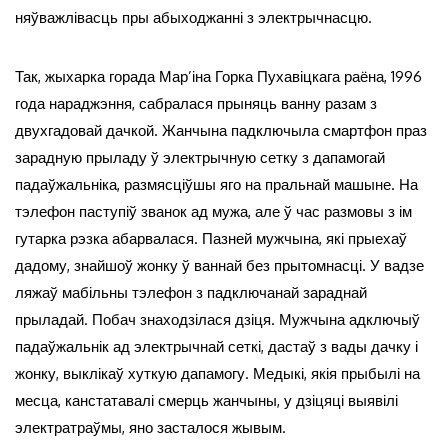
няўважлівасць пры абыходжанні з электрычнасцю.
Так, жыхарка горада Мар’іна Горка Пухавіцкага раёна, 1996
года нараджэння, сабралася прыняць ванну разам з
двухгадовай дачкой. Жанчына падключыла смартфон праз
зарадную прыладу ў электрычную сетку з дапамогай
падаўжальніка, размясціўшы яго на пральнай машыне. На
тэлефон паступіў званок ад мужа, але ў час размовы з ім
гутарка рэзка абарвалася. Пазней мужчына, які прыехаў
дадому, знайшоў жонку ў ваннай без прытомнасці. У вадзе
ляжаў мабільны тэлефон з падключанай зараднай
прыладай. Побач знаходзілася дзіця. Мужчына адключыў
падаўжальнік ад электрычнай сеткі, дастаў з вады дачку і
жонку, выклікаў хуткую дапамогу. Медыкі, якія прыбылі на
месца, канстатавалі смерць жанчыны, у дзіцяці выявілі
электратраўмы, яно засталося жывым.