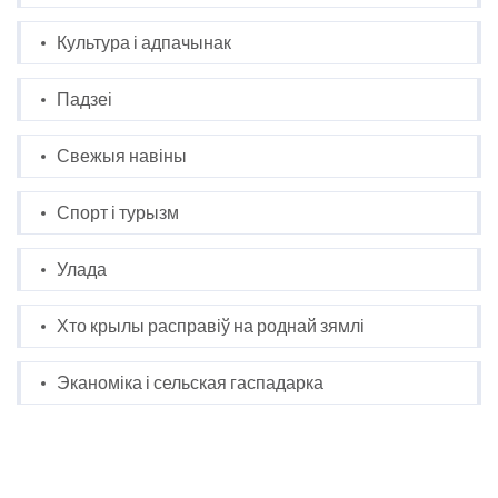
Культура і адпачынак
Падзеі
Свежыя навіны
Спорт і турызм
Улада
Хто крылы расправіў на роднай зямлі
Эканоміка і сельская гаспадарка