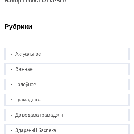
Набор невест ОТКРЫТ!
Рубрики
Актуальнае
Важнае
Галоўнае
Грамадства
Да ведама грамадзян
Здарэнні і бяспека