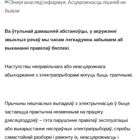
Ва ўтульнай дамашняй абстаноўцы, у акружэнні
звыклых рэчаў мы часам легкадумна забываем аб
выкананні правілаў бяспекі.
Наступствы няправільнага або неасцярожнага
абыходжання з электрапрыборамі могуць быць трагічнымі.
Прычыны няшчасных выпадкаў з электрычнасцю ў быце
застаюцца практычна нязменнымі на працягу
дзесяцігоддзяў – гэта парушэнне правілаў эксплуатацыі
або выкарыстанне няспраўных электрапрыбораў, спробы
самастойнай разборкі і рамонту іх, неасцярожнасць і