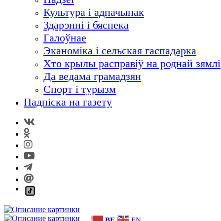
Культура і адпачынак
Здарэнні і бяспека
Галоўнае
Эканоміка і сельская гаспадарка
Хто крылы расправіў на роднай зямлі
Да ведама грамадзян
Спорт і турызм
Падпіска на газету
BE
EN