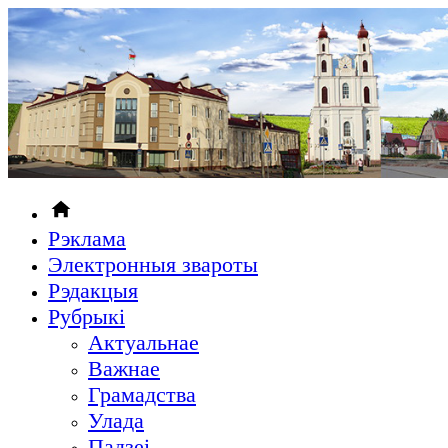
Рэклама
Электронныя звароты
Рэдакцыя
Рубрыкi
Актуальнае
Важнае
Грамадства
Улада
Падзеі