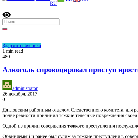
RU
Здарэнні і бяспека
1 min read
480
Алкоголь спровоцировал приступ ярост
administrator
26 декабря, 2017
0
Дятловским районным отделом Следственного комитета, для ра
почве ревности причинил тяжкие телесные повреждения своей 
Одной из причин совершения тяжкого преступления послужило
Обвиняемый и ранее был судим за тяжкие преступления, совер