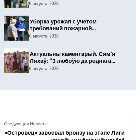
6 августа, 2026
Уборка урожая с учетом
требований пожарной
безопасности
6 августа, 2026
Актуальны каментарый. Сям’я
Ляхаў: “З любоўю да роднага
куточка”
6 августа, 2026
Следующая Новость
«Островец» завоевал бронзу на этапе Лиги
дружбы по баскетболу 3х3