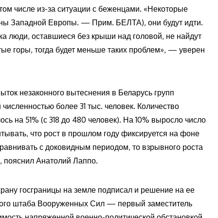
 том числе из-за ситуации с беженцами. «Некоторые
аны Западной Европы. — Прим. БЕЛТА), они будут идти.
ока люди, оставшиеся без крыши над головой, не найдут
тые горы, тогда будет меньше таких проблем», — уверен
пыток незаконного вытеснения в Беларусь групп
численностью более 31 тыс. человек. Количество
ь на 51% (с 318 до 480 человек). На 10% выросло число
итывать, что рост в прошлом году фиксируется на фоне
сравнивать с доковидным периодом, то взрывного роста
, пояснил Анатолий Лаппо.
рану госграницы на земле подписал и решение на ее
ного штаба Вооруженных Сил — первый заместитель
имость напряженной военно-политической обстановкой