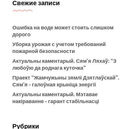
Свежие записи
Ошибка на воде может стоить слишком
дорого
Уборка урожая с учетом требований
пожарной безопасности
Актуальны каментарый. Сям’я Ляхаў: “З
любоўю да роднага куточка”
Праект “Жамчужыны зямлі Дзятлаўскай”.
Сям’я – галоўная крыніца энергіі
Актуальны каментарый. Мэтавае
накіраванне – гарант стабільнасці
Рубрики