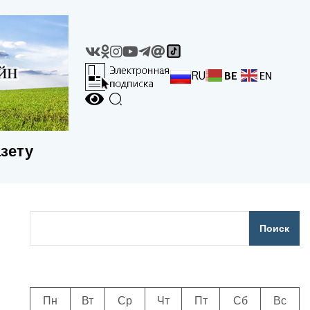
RU
BE
EN
азету
Поиск
Пн
Вт
Ср
Чт
Пт
Сб
Вс