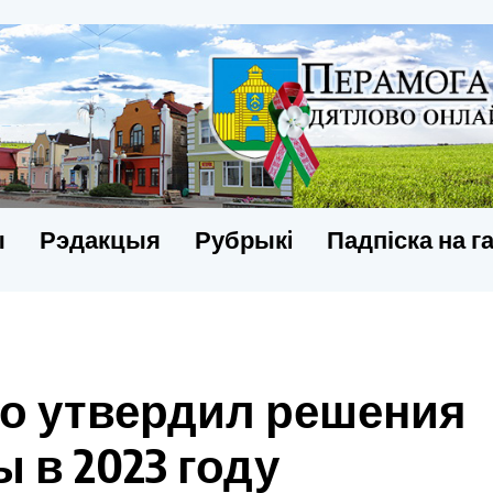
ы
Рэдакцыя
Рубрыкi
Падпіска на г
о утвердил решения
 в 2023 году