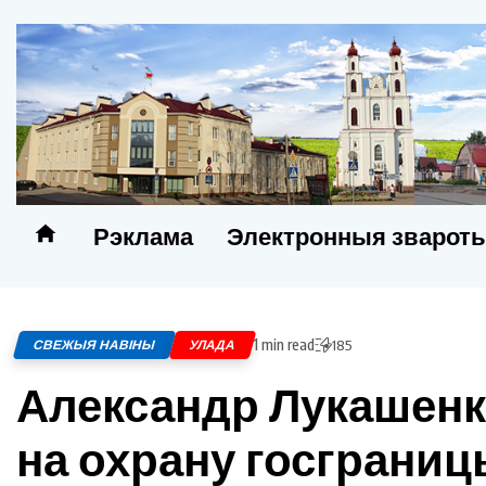
Рэклама
Электронныя зварот
1 min read
СВЕЖЫЯ НАВІНЫ
УЛАДА
185
Александр Лукашенк
на охрану госграницы