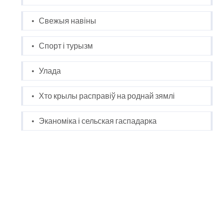
Свежыя навіны
Спорт і турызм
Улада
Хто крылы расправіў на роднай зямлі
Эканоміка і сельская гаспадарка