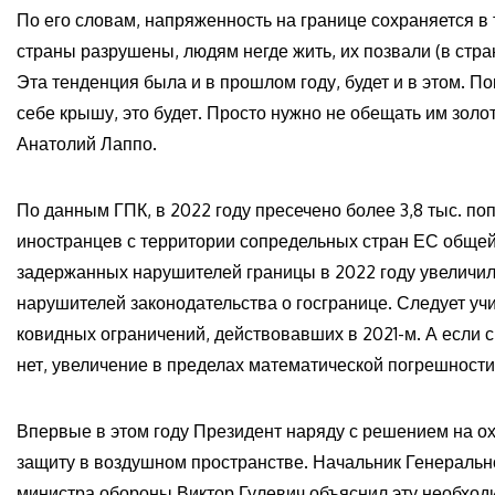
По его словам, напряженность на границе сохраняется в
страны разрушены, людям негде жить, их позвали (в стр
Эта тенденция была и в прошлом году, будет и в этом. П
себе крышу, это будет. Просто нужно не обещать им золо
Анатолий Лаппо.
По данным ГПК, в 2022 году пресечено более 3,8 тыс. по
иностранцев с территории сопредельных стран ЕС общей 
задержанных нарушителей границы в 2022 году увеличилос
нарушителей законодательства о госгранице. Следует уч
ковидных ограничений, действовавших в 2021-м. А если 
нет, увеличение в пределах математической погрешности
Впервые в этом году Президент наряду с решением на ох
защиту в воздушном пространстве. Начальник Генераль
министра обороны Виктор Гулевич объяснил эту необход