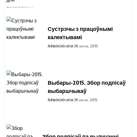
кандыдатаў у прэзідэнты
Рэспублікі Беларусь
Сустрэчы з працоўнымі
калектывамі
Administrator
22 июля, 2015
Выбары-2015. Збор подпісаў
выбаршчыкаў
Administrator
23 июля, 2015
Збор подпісаў па вылучэнні