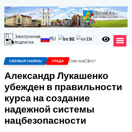
RU
BE
EN
1 min read
СВЕЖЫЯ НАВІНЫ
УЛАДА
197
Александр Лукашенко
убежден в правильности
курса на создание
надежной системы
нацбезопасности