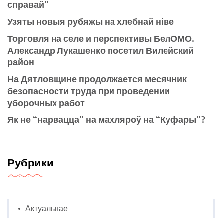
справай”
Узяты новыя рубяжы на хлебнай ніве
Торговля на селе и перспективы БелОМО.
Александр Лукашенко посетил Вилейский
район
На Дятловщине продолжается месячник
безопасности труда при проведении
уборочных работ
Як не “нарвацца” на махляроў на “Куфары”?
Рубрики
Актуальнае