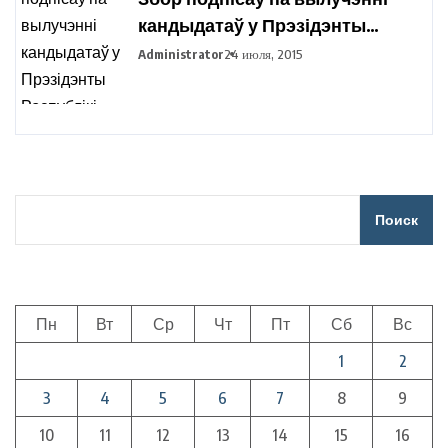
кандыдатаў у Прэзідэнты
Рэспублікі Беларусь праходзіць
Administrator
24 июля, 2015
ва ўсіх рэгіёнах вобласці
Поиск
Пн
Вт
Ср
Чт
Пт
Сб
Вс
1
2
3
4
5
6
7
8
9
10
11
12
13
14
15
16