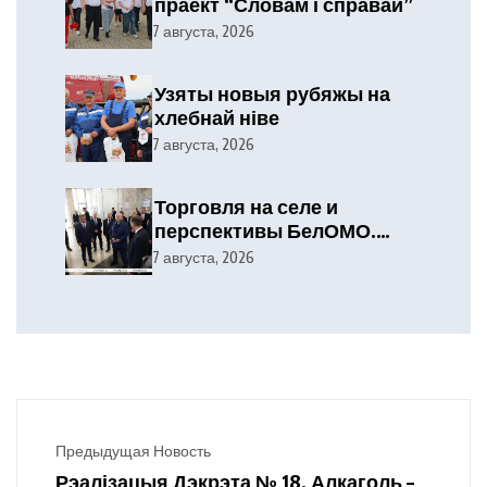
праект “Словам і справай”
7 августа, 2026
Узяты новыя рубяжы на
хлебнай ніве
7 августа, 2026
Торговля на селе и
перспективы БелОМО.
Александр Лукашенко
7 августа, 2026
посетил Вилейский район
Предыдущая Новость
Рэалізацыя Дэкрэта № 18. Алкаголь –