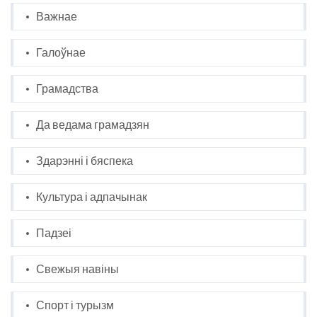
Важнае
Галоўнае
Грамадства
Да ведама грамадзян
Здарэнні і бяспека
Культура і адпачынак
Падзеі
Свежыя навіны
Спорт і турызм