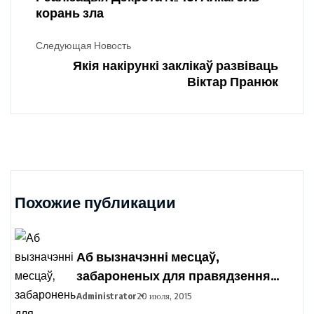
корань зла
Следующая Новость
Якія накірункі заклікаў развіваць
Віктар Пранюк
Похожие публикации
Аб вызначэнні месцаў,
забароненых для правядзення
пікетавання з мэтай збору подпісаў
Administrator
20 июля, 2015
выбаршчыкаў па вылучэнні