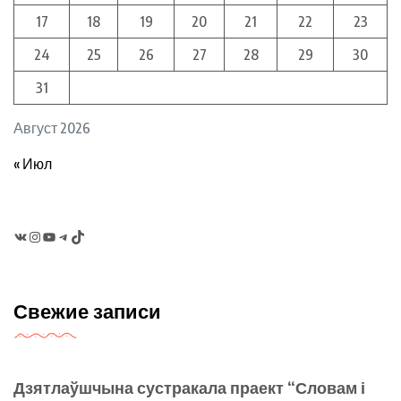
17
18
19
20
21
22
23
24
25
26
27
28
29
30
31
Август 2026
« Июл
VK
Instagram
YouTube
Telegram
TikTok
Свежие записи
Дзятлаўшчына сустракала праект “Словам і