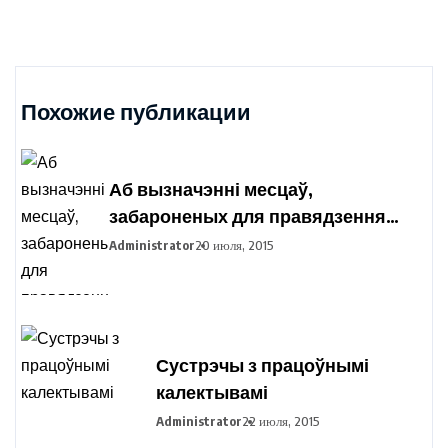
Похожие публикации
Аб вызначэнні месцаў,
забароненых для правядзення
пікетавання з мэтай збору подпісаў
Administrator
20 июля, 2015
выбаршчыкаў па вылучэнні
кандыдатаў у прэзідэнты
Рэспублікі Беларусь
Сустрэчы з працоўнымі
калектывамі
Administrator
22 июля, 2015