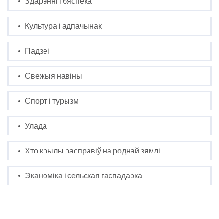
Здарэнні і бяспека
Культура і адпачынак
Падзеі
Свежыя навіны
Спорт і турызм
Улада
Хто крылы расправіў на роднай зямлі
Эканоміка і сельская гаспадарка