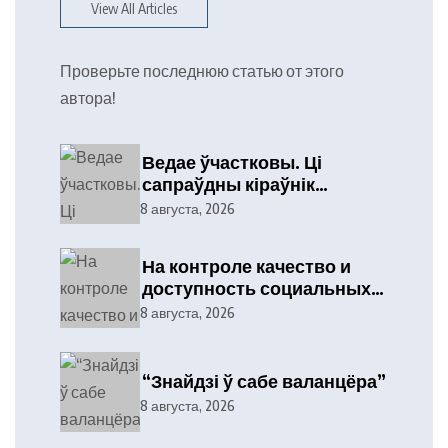
View All Articles
Проверьте последнюю статью от этого
автора!
Ведае ўчастковы. Ці
сапраўдны кіраўнік
тэлефануе?
8 августа, 2026
На контроле качество и
доступность социальных
услуг
8 августа, 2026
“Знайдзі ў сабе валанцёра”
8 августа, 2026