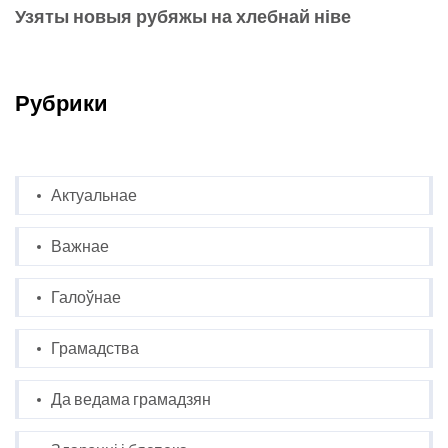
Узяты новыя рубяжы на хлебнай ніве
Рубрики
Актуальнае
Важнае
Галоўнае
Грамадства
Да ведама грамадзян