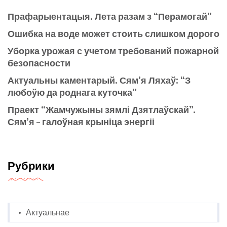
Прафарыентацыя. Лета разам з “Перамогай”
Ошибка на воде может стоить слишком дорого
Уборка урожая с учетом требований пожарной
безопасности
Актуальны каментарый. Сям’я Ляхаў: “З
любоўю да роднага куточка”
Праект “Жамчужыны зямлі Дзятлаўскай”.
Сям’я – галоўная крыніца энергіі
Рубрики
Актуальнае