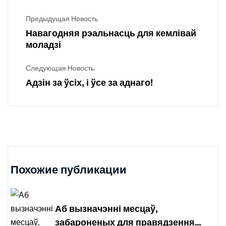
Предыдущая Новость
Навагодняя рэальнасць для кемлівай
моладзі
Следующая Новость
Адзін за ўсіх, і ўсе за аднаго!
Похожие публикации
Аб вызначэнні месцаў,
забароненых для правядзення