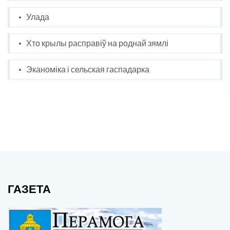
Улада
Хто крылы расправіў на роднай зямлі
Эканоміка і сельская гаспадарка
ГАЗЕТА