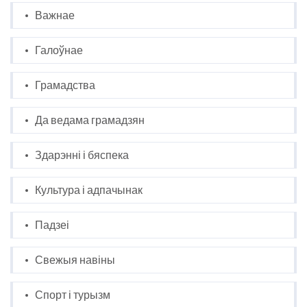
Важнае
Галоўнае
Грамадства
Да ведама грамадзян
Здарэнні і бяспека
Культура і адпачынак
Падзеі
Свежыя навіны
Спорт і турызм