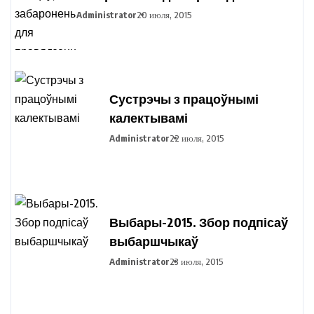
пікетавання з мэтай збору подпісаў
Administrator
20 июля, 2015
выбаршчыкаў па вылучэнні
кандыдатаў у прэзідэнты
Рэспублікі Беларусь
Сустрэчы з працоўнымі
калектывамі
Administrator
22 июля, 2015
Выбары-2015. Збор подпісаў
выбаршчыкаў
Administrator
23 июля, 2015