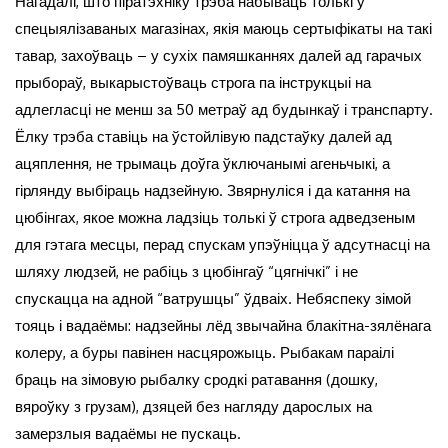
Нагадалі, што піратэхніку трэба набываць толькі ў
спецыялізаваных магазінах, якія маюць сертыфікаты на такі
тавар, захоўваць – у сухіх памяшканнях далей ад гарачых
прыбораў, выкарыстоўваць строга па інструкцыі на
адлегласці не менш за 50 метраў ад будынкаў і транспарту.
Ёлку трэба ставіць на ўстойлівую падстаўку далей ад
ацяплення, не трымаць доўга ўключанымі агеньчыкі, а
гірлянду выбіраць надзейную. Звярнуліся і да катання на
цюбінгах, якое можна ладзіць толькі ў строга адведзеным
для гэтага месцы, перад спускам упэўніцца ў адсутнасці на
шляху людзей, не рабіць з цюбінгаў “цягнічкі” і не
спускацца на адной “ватрушцы” ўдваіх. Небяспеку зімой
тояць і вадаёмы: надзейны лёд звычайна блакітна-зялёнага
колеру, а буры павінен насцярожыць. Рыбакам параілі
браць на зімовую рыбалку сродкі ратавання (дошку,
вяроўку з грузам), дзяцей без нагляду дарослых на
замерзлыя вадаёмы не пускаць.