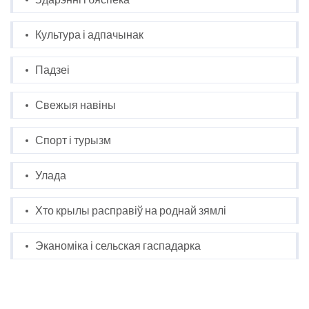
Культура і адпачынак
Падзеі
Свежыя навіны
Спорт і турызм
Улада
Хто крылы расправіў на роднай зямлі
Эканоміка і сельская гаспадарка