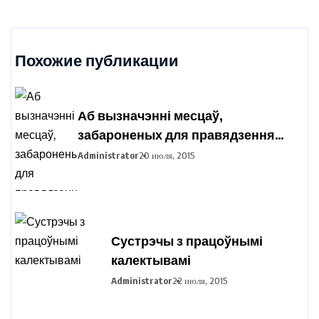
Похожие публикации
Аб вызначэнні месцаў,
забароненых для правядзення
пікетавання з мэтай збору подпісаў
Administrator
20 июля, 2015
выбаршчыкаў па вылучэнні
кандыдатаў у прэзідэнты
Рэспублікі Беларусь
Сустрэчы з працоўнымі
калектывамі
Administrator
22 июля, 2015