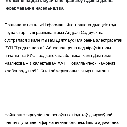
15 снежня на Дзятлаўшчыне прайшоў Адзіны дзень
інфармавання насельніцтва.
Працавала некалькі інфармацыйна-прапагандысцкіх груп.
Група старшыні райвыканкама Андрэя Садоўскага
сустрэлася з калектывам Дзятлаўскага раёна электрасетак
РУП “Гроднаэнерга”. Абласная група пад кіраўніцтвам
начальніка УУС Гродзенскага аблвыканкама Дзмітрыя
Разянкова – з калектывам ААТ “Новаяльнянскі камбінат
хлебапрадуктаў”. Былі абмеркаваны чатыры пытанні.
Найперш звярнуліся да асноўных кірункаў дзяржаўнай
палітыкі ў галіне інфармацыйнай бяспекі. Было адзначана,