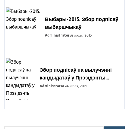
Выбары-2015. Збор подпісаў
выбаршчыкаў
Administrator
23 июля, 2015
Збор подпісаў па вылучэнні
кандыдатаў у Прэзідэнты
Рэспублікі Беларусь праходзіць
Administrator
24 июля, 2015
ва ўсіх рэгіёнах вобласці