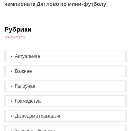
чемпионата Дятлово по мини-футболу
Рубрики
Актуальнае
Важнае
Галоўнае
Грамадства
Да ведама грамадзян
Здарэнні і бяспека