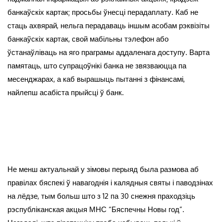
банкаўскіх картак; просьбы ўнесці перадаплату. Каб не
стаць ахвярай, нельга перадаваць іншым асобам рэквізіты
банкаўскіх картак, свой мабільны тэлефон або
ўстанаўліваць на яго праграмы аддаленага доступу. Варта
памятаць, што супрацоўнікі банка не звязваюцца па
месенджарах, а каб вырашыць пытанні з фінансамі,
найлепш асабіста прыйсці ў банк.
Не менш актуальнай у зімовы перыяд была размова аб
правілах бяспекі ў навагоднія і калядныя святы і паводзінах
на лёдзе, тым больш што з 12 па 30 снежня праходзіць
рэспубліканская акцыя МНС “Бяспечны Новы год”.