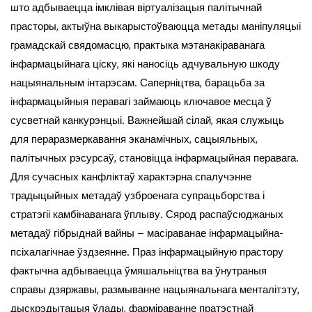
што адбываецца імклівая віртуалізацыя палітычнай
прасторы, актыўна выкарыстоўваюцца метады маніпуляцыі
грамадскай свядомасцю, практыка мэтанакіраванага
інфармацыйнага ціску, які наносіць адчувальную шкоду
нацыянальным інтарэсам. Саперніцтва, барацьба за
інфармацыйныя перавагі займаюць ключавое месца ў
сусветнай канкурэнцыі. Важнейшай сілай, якая служыць
для пераразмеркавання эканамічных, сацыяльных,
палітычных рэсурсаў, становіцца інфармацыйная перавага.
Для сучасных канфліктаў характэрна спалучэнне
традыцыйных метадаў узброенага супрацьборства і
стратэгіі камбінаванага ўплыву. Сярод распаўсюджаных
метадаў гібрыднай вайны – масіраванае інфармацыйна-
псіхалагічнае ўздзеянне. Праз інфармацыйную прастору
фактычна адбываецца ўмяшальніцтва ва ўнутраныя
справы дзяржавы, размыванне нацыянальнага менталітэту,
дыскрэдытацыя ўлады, фарміраванне пратэстнай