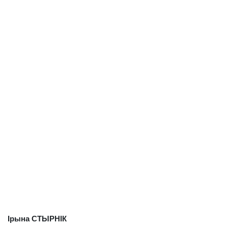
Ірына СТЫРНІК