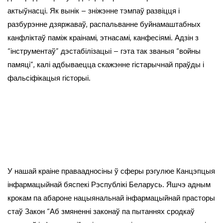
актыўнасці. Як вынік – зніжэнне тэмпаў развіцця і
разбурэнне дзяржаваў, распальванне буйнамаштабных
канфліктаў паміж краінамі, этнасамі, канфесіямі. Адзін з
“інструментаў” дэстабілізацыі – гэта так званыя “войны
памяці”, калі адбываецца скажэнне гістарычнай праўды і
фальсіфікацыя гісторыі.
У нашай краіне праваадносіны ў сферы рэгулюе Канцэпцыя
інфармацыйнай бяспекі Рэспублікі Беларусь. Яшчэ адным
крокам па абароне нацыянальнай інфармацыйнай прасторы
стаў Закон “Аб змяненні законаў па пытаннях сродкаў