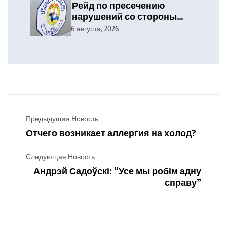
Рейд по пресечению
нарушений со стороны
уязвимых участников
6 августа, 2026
дорожного движения
Предыдущая Новость
Отчего возникает аллергия на холод?
Следующая Новость
Андрэй Садоўскі: “Усе мы робім адну
справу”