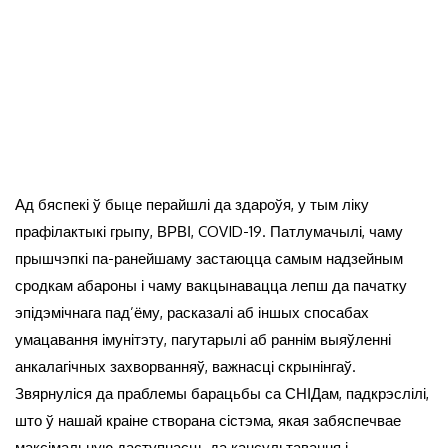
Ад бяспекі ў быце перайшлі да здароўя, у тым ліку
прафілактыкі грыпу, ВРВІ, COVID-19. Патлумачылі, чаму
прышчэпкі па-ранейшаму застаюцца самым надзейным
сродкам абароны і чаму вакцынавацца лепш да пачатку
эпідэмічнага пад’ёму, расказалі аб іншых спосабах
умацавання імунітэту, пагутарылі аб раннім выяўленні
анкалагічных захворванняў, важнасці скрынінгаў.
Звярнуліся да праблемы барацьбы са СНІДам, падкрэслілі,
што ў нашай краіне створана сістэма, якая забяспечвае
максімальную даступнасць да кансультавання і