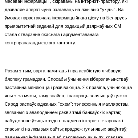
масавай інфармацыі”, скіраваны на інтэрнэт-прастору, які
дазваляе аператыўна рэагаваць на лжывыя “ўкіды”. Ва
ўмовах нарастаючага інфармацыйнага ціску на Беларусь
прыярытэтнай задачай для рэдакцый дзяржаўных СМІ
стала стварэнне якаснага і аргументаванага
контрпрапагандысцкага кантэнту.
Разам з тым, варта памятаць і пра асабістую лічбавую
бяспеку грамадзян. Спосабы ўчынення кіберзлачынстваў
пастаянна мяняюцца і развіваюцца. Як правіла, учыняюцца
яны з-за мяжы, таму знайсці і пакараць злачынцаў цяжка.
Сярод распаўсюджаных “схем”: тэлефонныя махлярствы,
звязаныя з авалоданнем рэквізітамі банкаўскіх картак;
пабуджэнне ўзяць крэдыт; падмена інтэрнэт-старонак і
спасылкі на лжывыя сайты; крадзеж гульнявых акаўнтаў;
падманная інфармацыя аб рэкламных акцыях; крадзеж