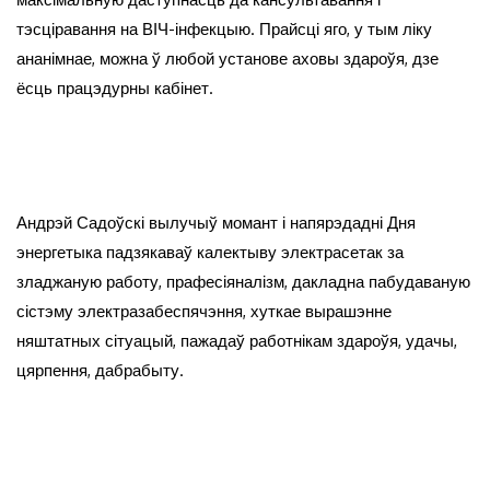
тэсціравання на ВІЧ-інфекцыю. Прайсці яго, у тым ліку
ананімнае, можна ў любой установе аховы здароўя, дзе
ёсць працэдурны кабінет.
Андрэй Садоўскі вылучыў момант і напярэдадні Дня
энергетыка падзякаваў калектыву электрасетак за
зладжаную работу, прафесіяналізм, дакладна пабудаваную
сістэму электразабеспячэння, хуткае вырашэнне
няштатных сітуацый, пажадаў работнікам здароўя, удачы,
цярпення, дабрабыту.