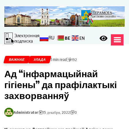
RU
BE
EN
1 min read
ВАЖНАЕ
УЛАДА
192
Ад “інфармацыйнай
гігіены” да прафілактыкі
захворванняў
Administrator
15 декабря, 2022
0