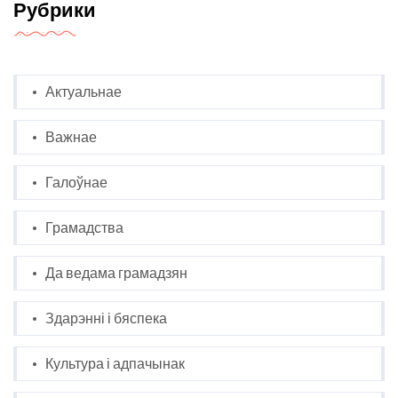
Рубрики
Актуальнае
Важнае
Галоўнае
Грамадства
Да ведама грамадзян
Здарэнні і бяспека
Культура і адпачынак