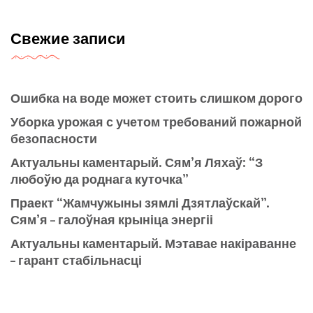
Свежие записи
Ошибка на воде может стоить слишком дорого
Уборка урожая с учетом требований пожарной
безопасности
Актуальны каментарый. Сям’я Ляхаў: “З
любоўю да роднага куточка”
Праект “Жамчужыны зямлі Дзятлаўскай”.
Сям’я – галоўная крыніца энергіі
Актуальны каментарый. Мэтавае накіраванне
– гарант стабільнасці