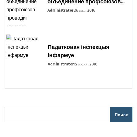
объединение профсоюзов
проводит «прямую
Administrator
26 мая, 2016
телефонную линию»
Падатковая інспекцыя
інфармуе
Administrator
15 июня, 2016
Поиск