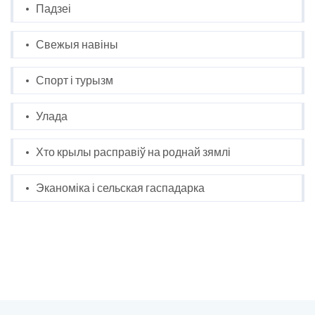
Падзеі
Свежыя навіны
Спорт і турызм
Улада
Хто крылы расправіў на роднай зямлі
Эканоміка і сельская гаспадарка