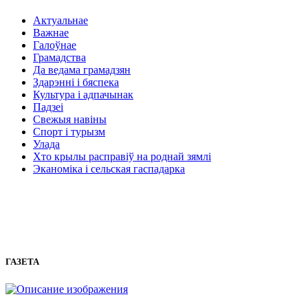
Актуальнае
Важнае
Галоўнае
Грамадства
Да ведама грамадзян
Здарэнні і бяспека
Культура і адпачынак
Падзеі
Свежыя навіны
Спорт і турызм
Улада
Хто крылы расправіў на роднай зямлі
Эканоміка і сельская гаспадарка
ГАЗЕТА