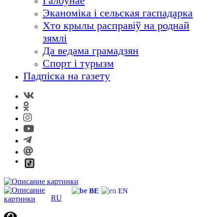
Галоўнае
Эканоміка і сельская гаспадарка
Хто крылы расправіў на роднай
зямлі
Да ведама грамадзян
Спорт і турызм
Падпіска на газету
BE
EN
RU