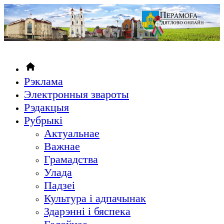
Рэклама
Электронныя звароты
Рэдакцыя
Рубрыкi
Актуальнае
Важнае
Грамадства
Улада
Падзеі
Культура і адпачынак
Здарэнні і бяспека