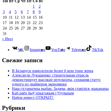
Пн
Вт
Ср
Чт
Пт
Сб
Вс
1
2
3
4
5
6
7
8
9
10
11
12
13
14
15
16
17
18
19
20
21
22
23
24
25
26
27
28
29
30
31
« Июл
VK
Instagram
YouTube
Telegram
TikTok
Свежие записи
В Беларуси намолотили более 6 млн тонн зерна
Александр Лукашенко: строительная отрасль
демонстрирует высокие результаты, сохраняя статус
одного из драйверов экономики
Наш гістарычны выбар. Задачы, якія ставіліся, выкананы
Каб раён быў прыгожым і ўтульным
Набор невест ОТКРЫТ!
Рубрики