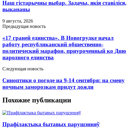
Наш гістарычны выбар. Задачы, якія ставіліся,
выкананы
9 августа, 2026
Предыдущая новость
«17 граней единства». В Новогрудке начал
работу республиканский общественно-
политический марафон, приуроченный ко Дню
народного единства
Следующая новость
Синоптики о погоде на 9-14 сентября: на смену
ночным заморозкам придут дожди
Похожие публикации
Прафілактыка бытавых парушэнняў