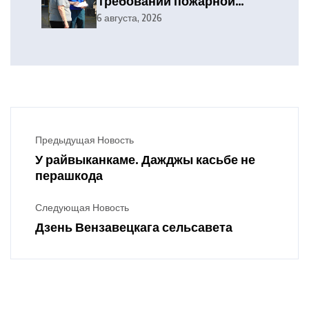
требований пожарной
безопасности
6 августа, 2026
Предыдущая Новость
У райвыканкаме. Дажджы касьбе не
перашкода
Следующая Новость
Дзень Вензавецкага сельсавета