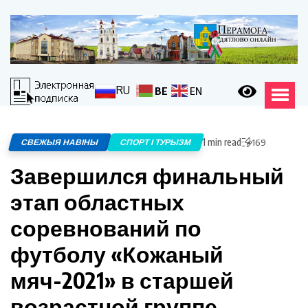
RU
BE
EN
1 min read
СВЕЖЫЯ НАВІНЫ
СПОРТ І ТУРЫЗМ
169
Завершился финальный
этап областных
соревнований по
футболу «Кожаный
мяч-2021» в старшей
возрастной группе