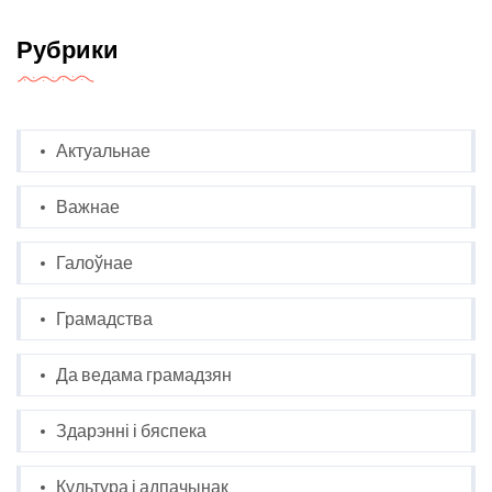
Рубрики
Актуальнае
Важнае
Галоўнае
Грамадства
Да ведама грамадзян
Здарэнні і бяспека
Культура і адпачынак