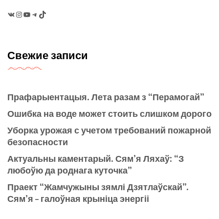
VK
Instagram
YouTube
Telegram
TikTok
Свежие записи
Прафарыентацыя. Лета разам з “Перамогай”
Ошибка на воде может стоить слишком дорого
Уборка урожая с учетом требований пожарной
безопасности
Актуальны каментарый. Сям’я Ляхаў: “З
любоўю да роднага куточка”
Праект “Жамчужыны зямлі Дзятлаўскай”.
Сям’я – галоўная крыніца энергіі