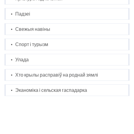
Падзеі
Свежыя навіны
Спорт і турызм
Улада
Хто крылы расправіў на роднай зямлі
Эканоміка і сельская гаспадарка