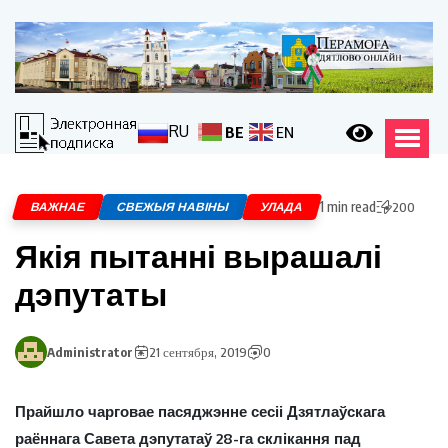
RU
BE
EN
1 min read
ВАЖНАЕ
СВЕЖЫЯ НАВІНЫ
УЛАДА
200
Якія пытанні вырашалі
дэпутаты
Administrator
21 сентября, 2019
0
Прайшло чарговае пасяджэнне сесіі Дзятлаўскага
раённага Савета дэпутатаў 28-га склікання пад