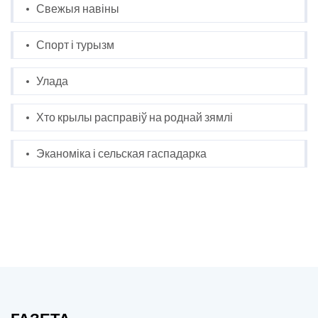
Свежыя навіны
Спорт і турызм
Улада
Хто крылы расправіў на роднай зямлі
Эканоміка і сельская гаспадарка