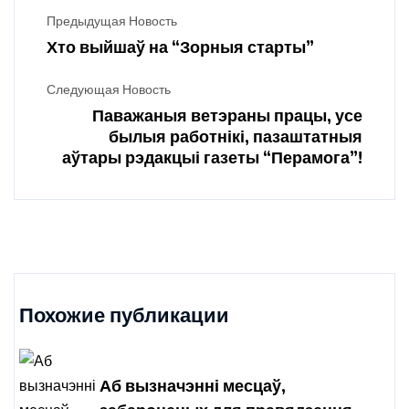
Предыдущая Новость
Хто выйшаў на “Зорныя старты”
Следующая Новость
Паважаныя ветэраны працы, усе
былыя работнікі, пазаштатныя
аўтары рэдакцыі газеты “Перамога”!
Похожие публикации
Аб вызначэнні месцаў,