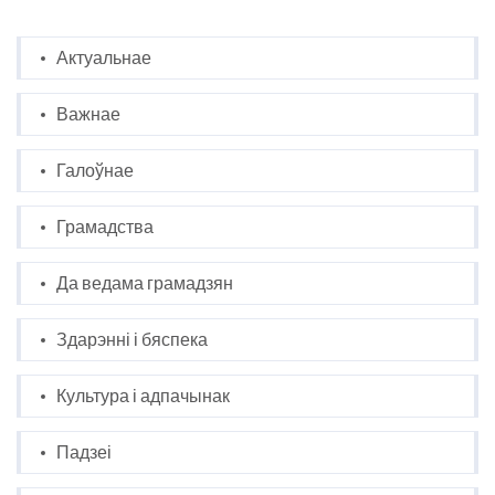
Актуальнае
Важнае
Галоўнае
Грамадства
Да ведама грамадзян
Здарэнні і бяспека
Культура і адпачынак
Падзеі