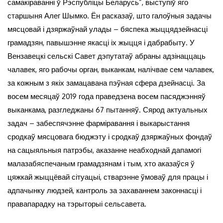
самакіраванні ў Рэспубліцы Беларусь”, выступіў яго
старшыня Алег Шымко. Ён расказаў, што галоўныя задачы
мясцовай і дзяржаўнай улады – бяспека жыццядзейнасці
грамадзян, павышэнне якасці іх жыцця і дабрабыту. У
Вензавецкі сельскі Савет дэпутатаў абраны адзінаццаць
чалавек, яго рабочы орган, выканкам, налічвае сем чалавек,
за кожным з якіх замацавана пэўная сфера дзейнасці. За
восем месяцаў 2019 года праведзена восем пасяджэнняў
выканкама, разгледжаны 67 пытанняў. Сярод актуальных
задач – забеспячэнне фарміравання і выкарыстання
сродкаў мясцовага бюджэту і сродкаў дзяржаўных фондаў
на сацыяльныя патрэбы, аказанне неабходнай дапамогі
малазабяспечаным грамадзянам і тым, хто аказаўся ў
цяжкай жыццёвай сітуацыі, стварэнне ўмоваў для працы і
адпачынку людзей, кантроль за захаваннем законнасці і
правапарадку на тэрыторыі сельсавета.