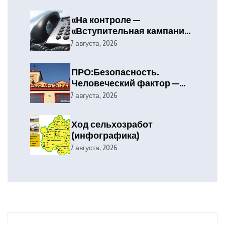
«На контроле —
«Вступительная кампания
— 2026»
7 августа, 2026
ПРО:Безопасность.
Человеческий фактор —
главная причина лесных
7 августа, 2026
пожаров
Ход сельхозработ
(инфографика)
7 августа, 2026