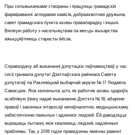
Пры сельвыканкаме створаны і працуюць грамадскія
фарміраванні: аглядавая камісія, добраахвотная дружына,
савет грамадскага пункта аховы правапарадку і іншыя.
Вялікую работу з насельніцтвам па месцы жыхарства
ажыццяўляюць старасты вёсак.
Справаздачу аб выкананні дэпутацкіх паўнамоцтваў у час
сесіі трымала дэпутат Дзятлаўскага раённага Савета
дэпутатаў па Раклевіцкай выбарчай акрузе № 17 Людміла
Савасцюк. Яна зазначыла, што, як работнік аховы здароўя,
асаблівую ўвагу надае выкананню Дэктэта № 18, абароне
правоў і законных інтарэсаў непаўналетніх, медыцынскаму
забеспячэнню пажылых і адзінокіх людзей. Ёй даводзіцца
вырашаць пытанні, якія хвалююць людзей, надзённыя
праблемы. Так, у 2018 годзе праведзены ямачны рамонт