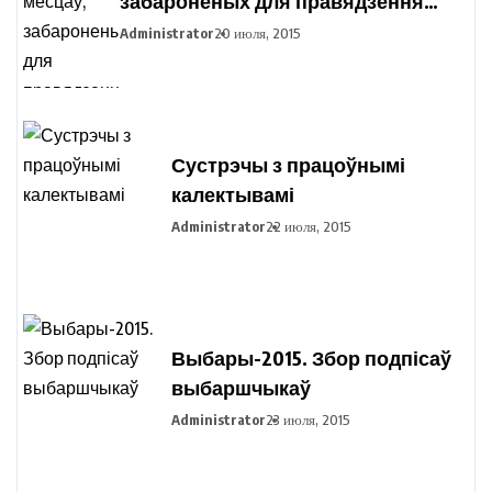
забароненых для правядзення
пікетавання з мэтай збору подпісаў
Administrator
20 июля, 2015
выбаршчыкаў па вылучэнні
кандыдатаў у прэзідэнты
Рэспублікі Беларусь
Сустрэчы з працоўнымі
калектывамі
Administrator
22 июля, 2015
Выбары-2015. Збор подпісаў
выбаршчыкаў
Administrator
23 июля, 2015