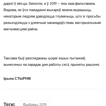
дарогі ў вёсцы Заполле, а ў 2019 – яна заасфальтавана.
Вядома, не ўсе пажаданні жыхароў можна вырашыць,
некаторым людзям даводзіцца тлумачыць, што іх просьбы
разыходзяцца з дзеючым заканадаўствам, матэрыяльнымі
магчымасцямі раёна.
Таксама быў разгледжаны шэраг іншых пытанняў,
вынесеных на парадак дня работы сесіі, прыняты рашэнні.
Ірына СТЫРНІК
Теги:
Выборы-2019