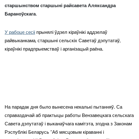
старшынством старшыні райсавета Аляксандра
Бараноўскага.
У рабоце сесіі
прынялі ўдзел кіраўнікі аддзелаў
райвыканкама, старшыні сельскіх Саветаў дэпутатаў,
кіраўнікі прадпрыемстваў і арганізацый раёна.
На парадак дня было вынесена некалькі пытанняў. Са
справаздачай аб практыцы работы Вензавецкага сельскага
Савета дэпутатаў і выканаўчага камітэта, згодна з Законам
Рэспублікі Беларусь “Аб мясцовым кіраванні і