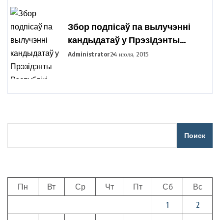
Збор подпісаў па вылучэнні
кандыдатаў у Прэзідэнты
Рэспублікі Беларусь праходзіць
Administrator
24 июля, 2015
ва ўсіх рэгіёнах вобласці
Поиск
Пн
Вт
Ср
Чт
Пт
Сб
Вс
1
2