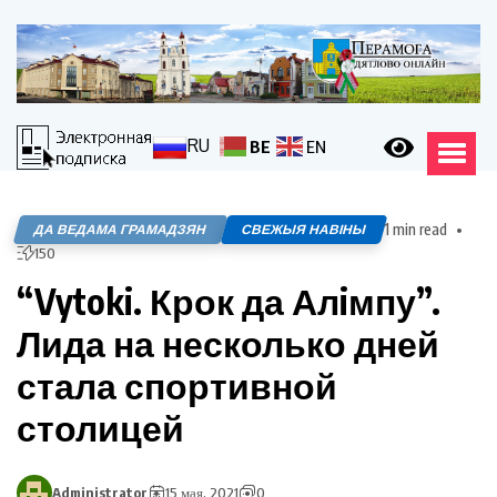
RU
BE
EN
1 min read
ДА ВЕДАМА ГРАМАДЗЯН
СВЕЖЫЯ НАВІНЫ
150
“Vytoki. Крок да Алiмпу”.
Лида на несколько дней
стала спортивной
столицей
Administrator
15 мая, 2021
0