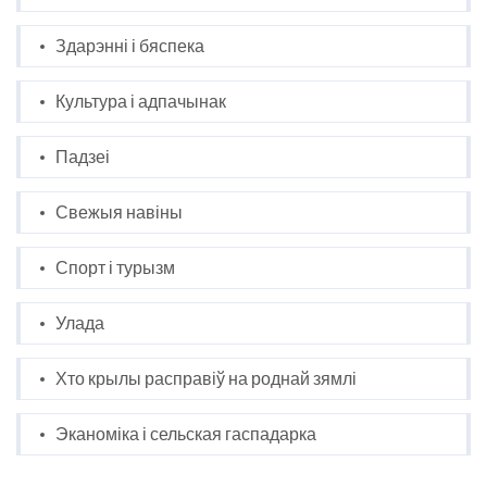
Здарэнні і бяспека
Культура і адпачынак
Падзеі
Свежыя навіны
Спорт і турызм
Улада
Хто крылы расправіў на роднай зямлі
Эканоміка і сельская гаспадарка