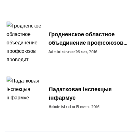
Гродненское областное
объединение профсоюзов
проводит «прямую
Administrator
26 мая, 2016
телефонную линию»
Падатковая інспекцыя
інфармуе
Administrator
15 июня, 2016