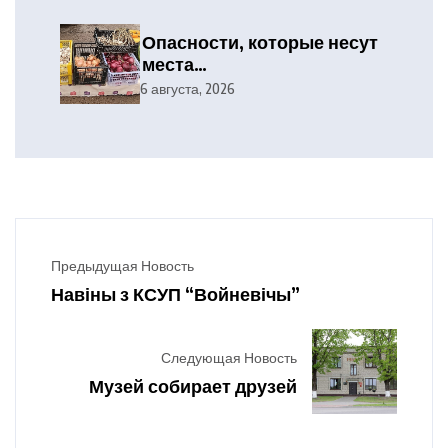
Опасности, которые несут
места
несанкционированной
6 августа, 2026
торговли
Предыдущая Новость
Навіны з КСУП “Войневічы”
Следующая Новость
Музей собирает друзей