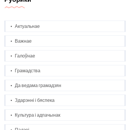
Актуальнае
Важнае
Галоўнае
Грамадства
Да ведама грамадзян
Здарэнні і бяспека
Культура і адпачынак
Падзеі