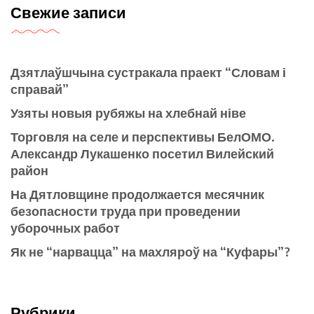
Свежие записи
Дзятлаўшчына сустракала праект “Словам і
справай”
Узяты новыя рубяжы на хлебнай ніве
Торговля на селе и перспективы БелОМО.
Александр Лукашенко посетил Вилейский
район
На Дятловщине продолжается месячник
безопасности труда при проведении
уборочных работ
Як не “нарвацца” на махляроў на “Куфары”?
Рубрики