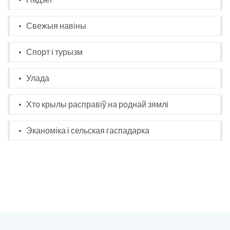
Свежыя навіны
Спорт і турызм
Улада
Хто крылы расправіў на роднай зямлі
Эканоміка і сельская гаспадарка