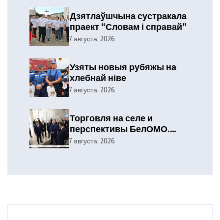
Дзятлаўшчына сустракала
праект “Словам і справай”
7 августа, 2026
Узяты новыя рубяжы на
хлебнай ніве
7 августа, 2026
Торговля на селе и
перспективы БелОМО.
Александр Лукашенко
7 августа, 2026
посетил Вилейский район