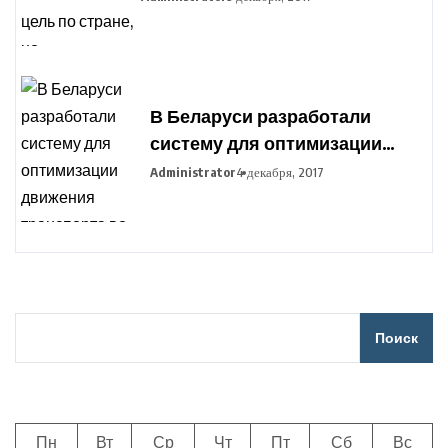
отраслям сохранится
В Беларуси разработали
систему для оптимизации
движения транспорта во
Administrator
4 декабря, 2017
время сельхозработ
Поиск
Пн
Вт
Ср
Чт
Пт
Сб
Вс