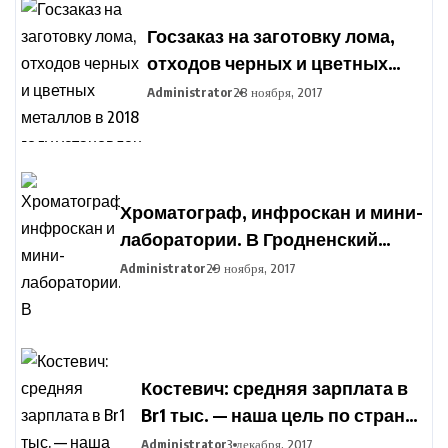
Госзаказ на заготовку лома,
отходов черных и цветных
металлов в 2018 году
Administrator
28 ноября, 2017
установлен в Беларуси
Хроматограф, инфроскан и мини-
лаборатории. В Гродненский
агропромышленный парк
Administrator
29 ноября, 2017
закупают оборудование для
подготовки фермеров
Костевич: средняя зарплата в
Br1 тыс. — наша цель по стране,
но дифференциация по
Administrator
3 декабря, 2017