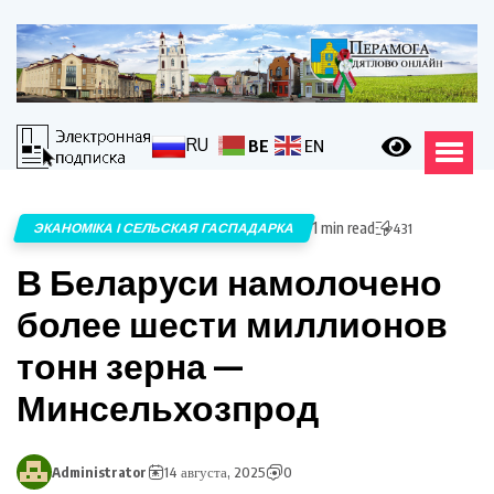
RU
BE
EN
1 min read
ЭКАНОМІКА І СЕЛЬСКАЯ ГАСПАДАРКА
431
В Беларуси намолочено
более шести миллионов
тонн зерна —
Минсельхозпрод
Administrator
14 августа, 2025
0