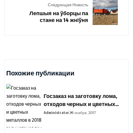
Следующая Новость
Лепшыя на ўборцы па
стане на 14 жніўня
Похожие публикации
Госзаказ на заготовку лома,
отходов черных и цветных
металлов в 2018 году
Administrator
28 ноября, 2017
установлен в Беларуси