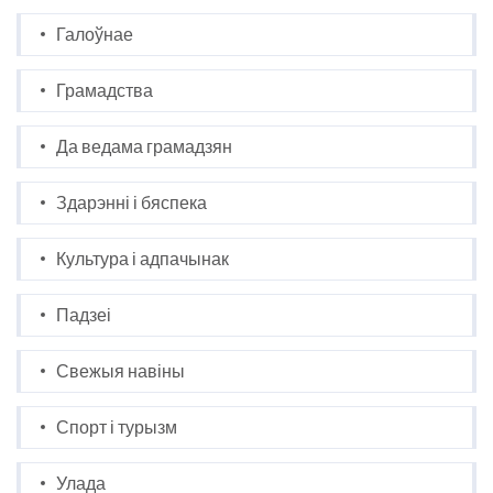
Галоўнае
Грамадства
Да ведама грамадзян
Здарэнні і бяспека
Культура і адпачынак
Падзеі
Свежыя навіны
Спорт і турызм
Улада