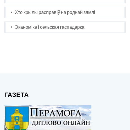
Хто крылы расправіў на роднай зямлі
Эканоміка і сельская гаспадарка
ГАЗЕТА