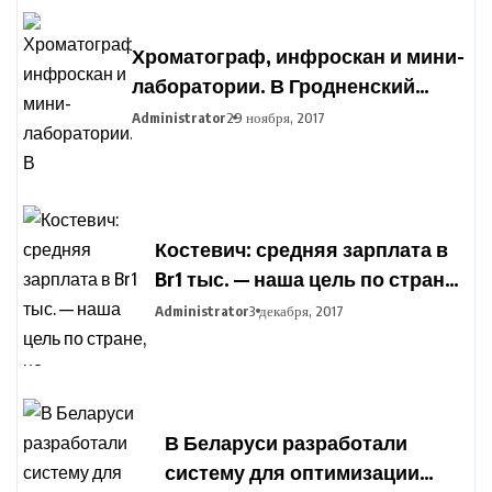
Хроматограф, инфроскан и мини-
лаборатории. В Гродненский
агропромышленный парк
Administrator
29 ноября, 2017
закупают оборудование для
подготовки фермеров
Костевич: средняя зарплата в
Br1 тыс. — наша цель по стране,
но дифференциация по
Administrator
3 декабря, 2017
отраслям сохранится
В Беларуси разработали
систему для оптимизации