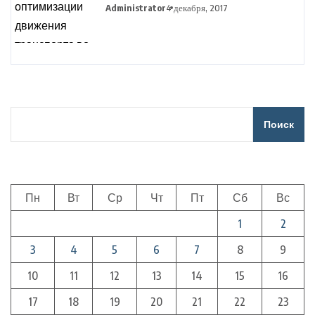
движения транспорта во
Administrator
4 декабря, 2017
время сельхозработ
Поиск
Пн
Вт
Ср
Чт
Пт
Сб
Вс
1
2
3
4
5
6
7
8
9
10
11
12
13
14
15
16
17
18
19
20
21
22
23