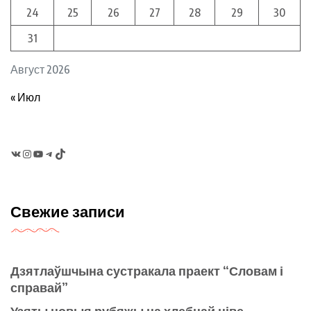
24
25
26
27
28
29
30
31
Август 2026
« Июл
VK
Instagram
YouTube
Telegram
TikTok
Свежие записи
Дзятлаўшчына сустракала праект “Словам і
справай”
Узяты новыя рубяжы на хлебнай ніве