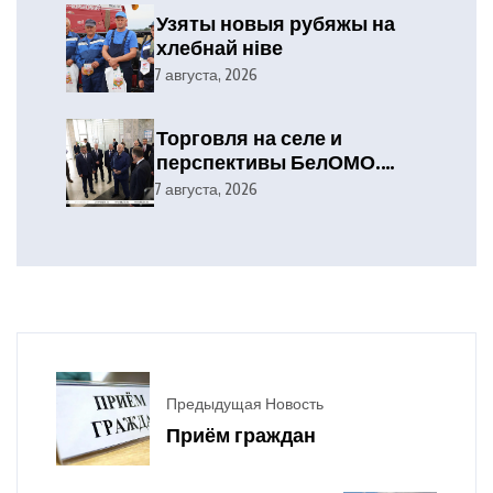
Узяты новыя рубяжы на
хлебнай ніве
7 августа, 2026
Торговля на селе и
перспективы БелОМО.
Александр Лукашенко
7 августа, 2026
посетил Вилейский район
Предыдущая Новость
Приём граждан