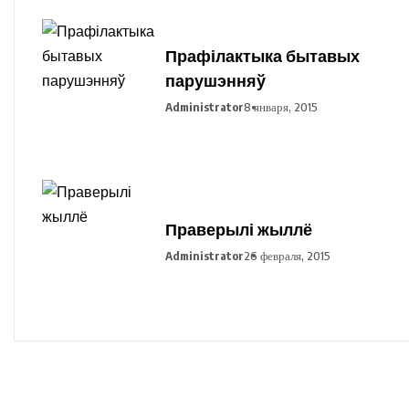
Прафілактыка бытавых
парушэнняў
Administrator
8 января, 2015
Праверылі жыллё
Administrator
26 февраля, 2015