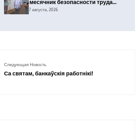
месячник безопасности труда
при проведении уборочных
7 августа, 2026
работ
Следующая Новость
Са святам, банкаўскія работнікі!