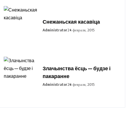
Снежаньская касавіца
Administrator
24 февраля, 2015
Злачынства ёсць — будзе і
пакаранне
Administrator
26 февраля, 2015