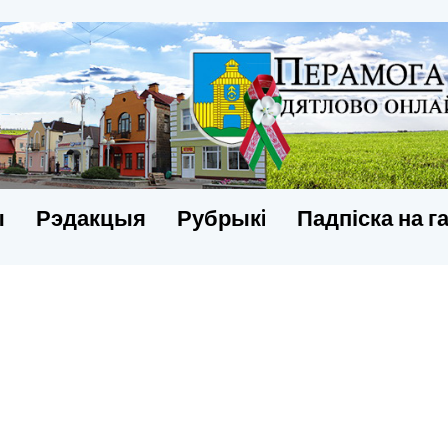
ы
Рэдакцыя
Рубрыкi
Падпіска на г