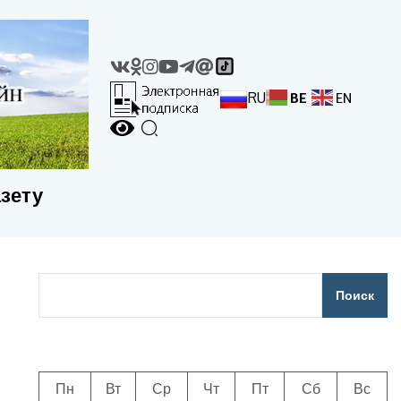
RU
BE
EN
азету
Поиск
Пн
Вт
Ср
Чт
Пт
Сб
Вс