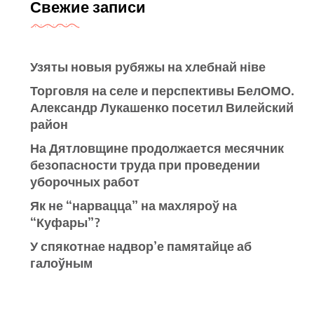
Свежие записи
Узяты новыя рубяжы на хлебнай ніве
Торговля на селе и перспективы БелОМО.
Александр Лукашенко посетил Вилейский
район
На Дятловщине продолжается месячник
безопасности труда при проведении
уборочных работ
Як не “нарвацца” на махляроў на
“Куфары”?
У спякотнае надвор’е памятайце аб
галоўным