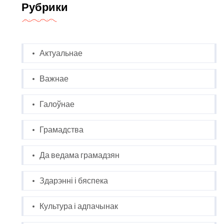
Рубрики
Актуальнае
Важнае
Галоўнае
Грамадства
Да ведама грамадзян
Здарэнні і бяспека
Культура і адпачынак