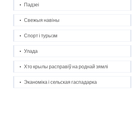
Падзеі
Свежыя навіны
Спорт і турызм
Улада
Хто крылы расправіў на роднай зямлі
Эканоміка і сельская гаспадарка