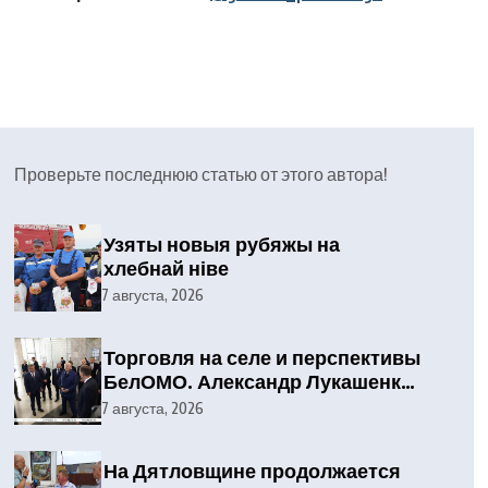
Проверьте последнюю статью от этого автора!
Узяты новыя рубяжы на
хлебнай ніве
7 августа, 2026
Торговля на селе и перспективы
БелОМО. Александр Лукашенко
посетил Вилейский район
7 августа, 2026
На Дятловщине продолжается