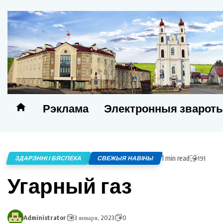
Рэклама
Электронныя зварот
1 min read
ЗДАРЭННІ І БЯСПЕКА
СВЕЖЫЯ НАВІНЫ
191
Угарный газ
Administrator
3 января, 2023
0