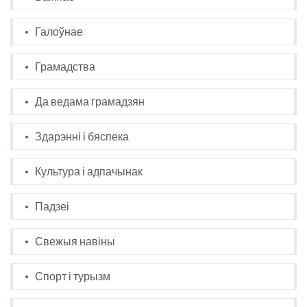
Галоўнае
Грамадства
Да ведама грамадзян
Здарэнні і бяспека
Культура і адпачынак
Падзеі
Свежыя навіны
Спорт і турызм