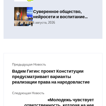
Суверенное общество,
нейросети и воспитание
детей. Министр
6 августа, 2026
информации Дмитрий Жук
пообщался с гродненцами
Предыдущая Новость
Вадим Гигин: проект Конституции
предусматривает варианты
реализации права на народовластие
Следующая Новость
«Молодежь чувствует
ответственность, которая на нее