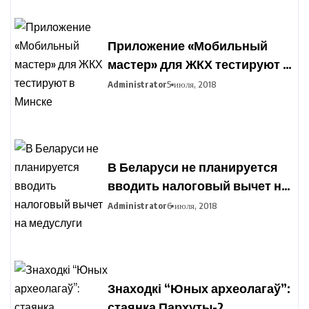
Приложение «Мобильный
мастер» для ЖКХ тестируют в
Минске
Administrator
5 июля, 2018
В Беларуси не планируется
вводить налоговый вычет на
медуслуги
Administrator
6 июля, 2018
Знаходкі “Юных археолагаў”:
стаянка Пархуты-2