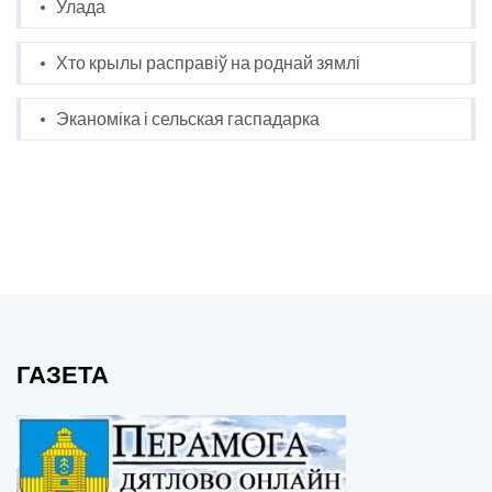
Улада
Хто крылы расправіў на роднай зямлі
Эканоміка і сельская гаспадарка
ГАЗЕТА