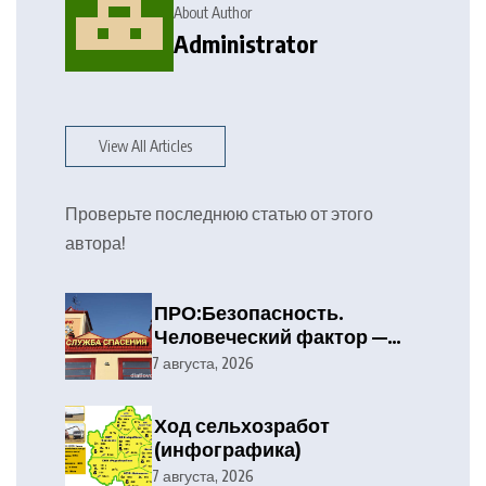
About Author
Administrator
View All Articles
Проверьте последнюю статью от этого
автора!
ПРО:Безопасность.
Человеческий фактор —
главная причина лесных
7 августа, 2026
пожаров
Ход сельхозработ
(инфографика)
7 августа, 2026