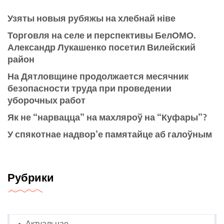
Узяты новыя рубяжы на хлебнай ніве
Торговля на селе и перспективы БелОМО.
Александр Лукашенко посетил Вилейский
район
На Дятловщине продолжается месячник
безопасности труда при проведении
уборочных работ
Як не “нарвацца” на махляроў на “Куфары”?
У спякотнае надвор’е памятайце аб галоўным
Рубрики
Актуальнае