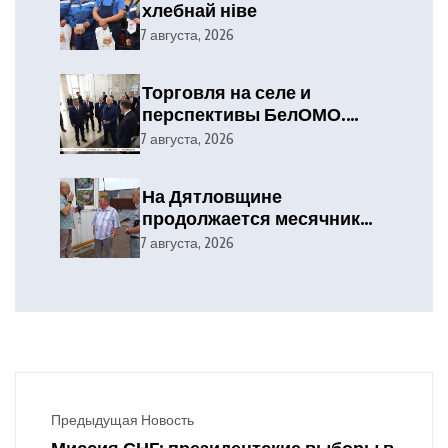
хлебнай ніве
7 августа, 2026
Торговля на селе и
перспективы БелОМО.
Александр Лукашенко
7 августа, 2026
посетил Вилейский район
На Дятловщине
продолжается месячник
безопасности труда при
7 августа, 2026
проведении уборочных
работ
Предыдущая Новость
Миссия СНГ: президентские выборы в