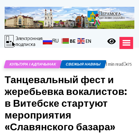
RU
BE
EN
1 min read
КУЛЬТУРА І АДПАЧЫНАК
СВЕЖЫЯ НАВІНЫ
175
Танцевальный фест и
жеребьевка вокалистов:
в Витебске стартуют
мероприятия
«Славянского базара»