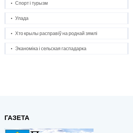
Спорт і турызм
Улада
Хто крылы расправіў на роднай зямлі
Эканоміка і сельская гаспадарка
ГАЗЕТА