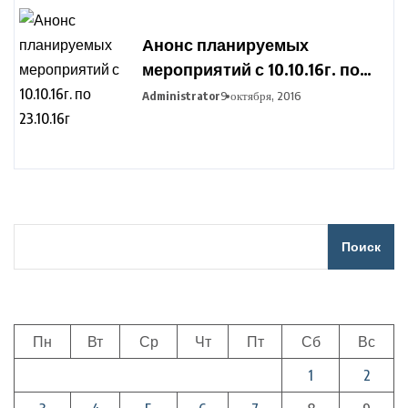
Анонс планируемых
мероприятий с 10.10.16г. по
23.10.16г
Administrator
9 октября, 2016
Поиск
Пн
Вт
Ср
Чт
Пт
Сб
Вс
1
2