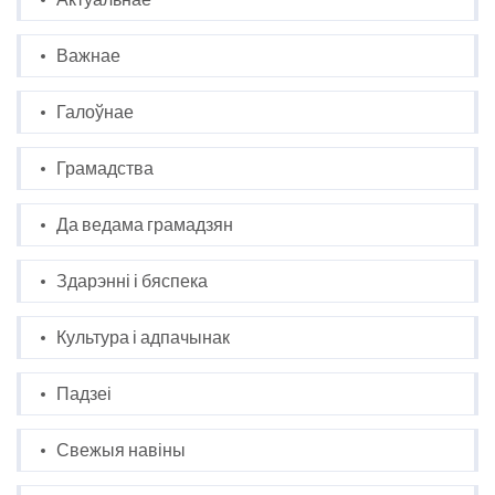
Важнае
Галоўнае
Грамадства
Да ведама грамадзян
Здарэнні і бяспека
Культура і адпачынак
Падзеі
Свежыя навіны