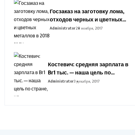
Госзаказ на заготовку лома,
отходов черных и цветных
металлов в 2018 году
Administrator
28 ноября, 2017
установлен в Беларуси
Костевич: средняя зарплата в
Br1 тыс. — наша цель по
стране, но дифференциация
Administrator
3 декабря, 2017
по отраслям сохранится