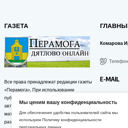
ГАЗЕТА
ГЛАВНЫ
Комарова И
Телефон:
E-MAIL
Все права принадлежат редакции газеты
«Перамога». При использовании
drgp@dia
публикаций сайта, ссылка на источник и
Мы ценим вашу конфиденциальность
автора обязательна. Перепечатка
Для обеспечения удобства пользователей сайта мы
материалов только с письменного
используем Политику конфиденциальности
разрешения редакции. Активная и
персональных данных