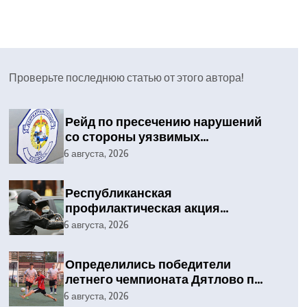
Проверьте последнюю статью от этого автора!
Рейд по пресечению нарушений
со стороны уязвимых
участников дорожного
6 августа, 2026
движения
Республиканская
профилактическая акция
«Мотоциклист»
6 августа, 2026
Определились победители
летнего чемпионата Дятлово по
мини-футболу
6 августа, 2026