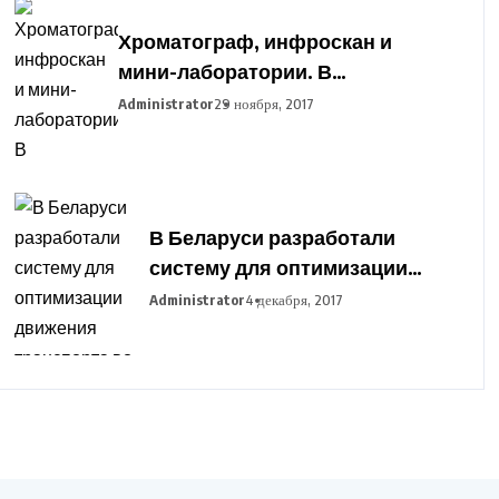
Хроматограф, инфроскан и
мини-лаборатории. В
Гродненский
Administrator
29 ноября, 2017
агропромышленный парк
закупают оборудование для
подготовки фермеров
В Беларуси разработали
систему для оптимизации
движения транспорта во
Administrator
4 декабря, 2017
время сельхозработ