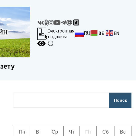
RU
BE
EN
азету
Поиск
Пн
Вт
Ср
Чт
Пт
Сб
Вс