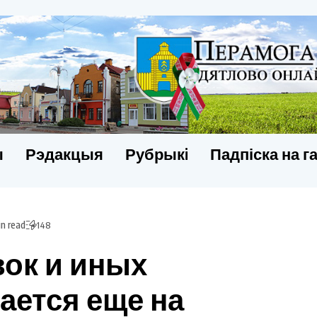
ы
Рэдакцыя
Рубрыкi
Падпіска на г
in read
148
вок и иных
ается еще на