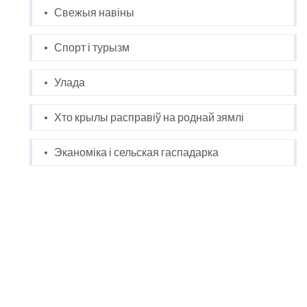
Свежыя навіны
Спорт і турызм
Улада
Хто крылы расправіў на роднай зямлі
Эканоміка і сельская гаспадарка