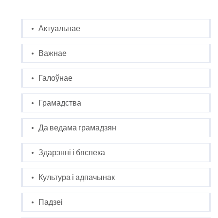
Актуальнае
Важнае
Галоўнае
Грамадства
Да ведама грамадзян
Здарэнні і бяспека
Культура і адпачынак
Падзеі