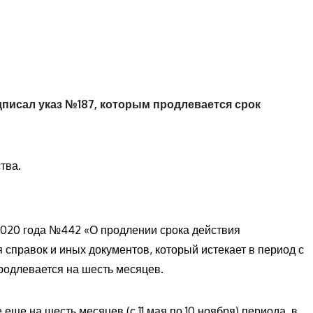
дписал указ №187, которым продлевается срок
тва.
 2020 года №442 «О продлении срока действия
 справок и иных документов, который истекает в период с
продлевается на шесть месяцев.
е на шесть месяцев (с 11 мая по 10 ноября) периода, в