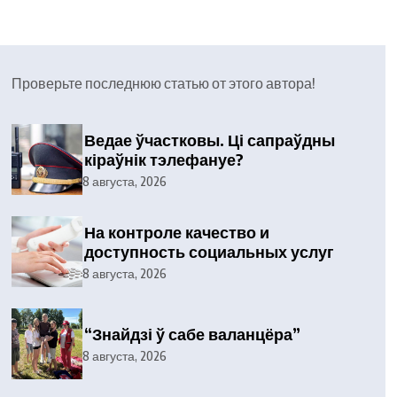
Проверьте последнюю статью от этого автора!
Ведае ўчастковы. Ці сапраўдны
кіраўнік тэлефануе?
8 августа, 2026
На контроле качество и
доступность социальных услуг
8 августа, 2026
“Знайдзі ў сабе валанцёра”
8 августа, 2026