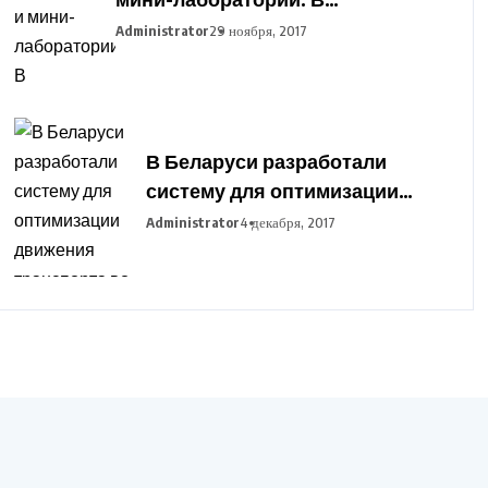
Гродненский
Administrator
29 ноября, 2017
агропромышленный парк
закупают оборудование для
подготовки фермеров
В Беларуси разработали
систему для оптимизации
движения транспорта во
Administrator
4 декабря, 2017
время сельхозработ