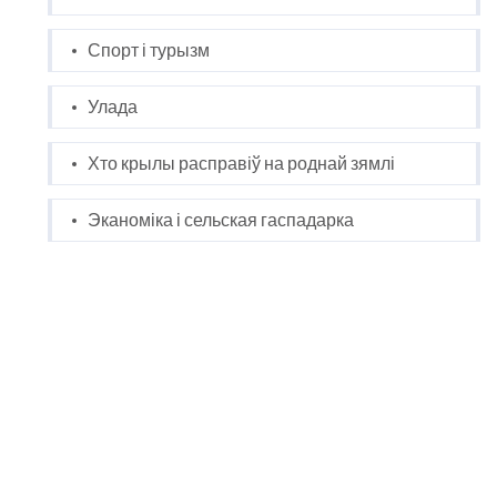
Спорт і турызм
Улада
Хто крылы расправіў на роднай зямлі
Эканоміка і сельская гаспадарка