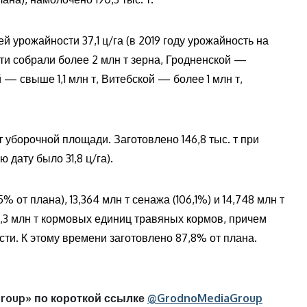
й урожайности 37,1 ц/га (в 2019 году урожайность на
сти собрали более 2 млн т зерна, Гродненской —
й — свыше 1,1 млн т, Витебской — более 1 млн т,
от уборочной площади. Заготовлено 146,8 тыс. т при
 дату было 31,8 ц/га).
% от плана), 13,364 млн т сенажа (106,1%) и 14,748 млн т
 9,3 млн т кормовых единиц травяных кормов, причем
ти. К этому времени заготовлено 87,8% от плана.
roup» по короткой ссылке
@GrodnoMediaGroup