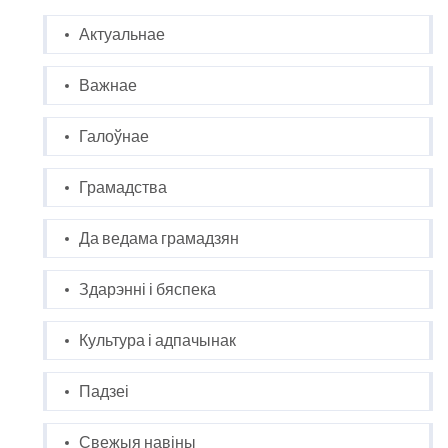
Актуальнае
Важнае
Галоўнае
Грамадства
Да ведама грамадзян
Здарэнні і бяспека
Культура і адпачынак
Падзеі
Свежыя навіны