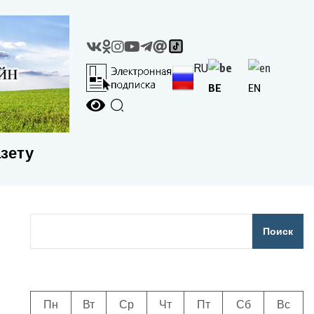
RU
BE
EN
азету
Поиск
Пн
Вт
Ср
Чт
Пт
Сб
Вс