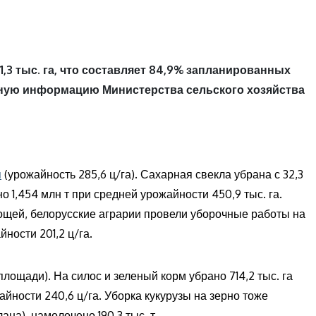
,3 тыс. га, что составляет 84,9% запланированных
ную информацию Министерства сельского хозяйства
я
(урожайность 285,6 ц/га). Сахарная свекла убрана с 32,3
о 1,454 млн т при средней урожайности 450,9 тыс. га.
вощей, белорусские аграрии провели уборочные работы на
йности 201,2 ц/га.
площади). На силос и зеленый корм убрано 714,2 тыс. га
жайности 240,6 ц/га. Уборка кукурузы на зерно тоже
ана), намолочено 190,3 тыс. т.