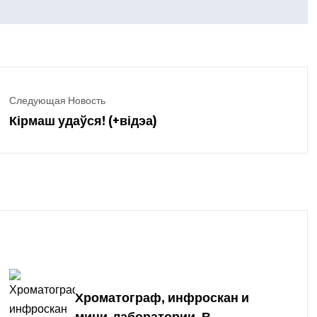
Следующая Новость
Кірмаш удаўся! (+відэа)
Хроматограф, инфроскан и
мини-лаборатории. В