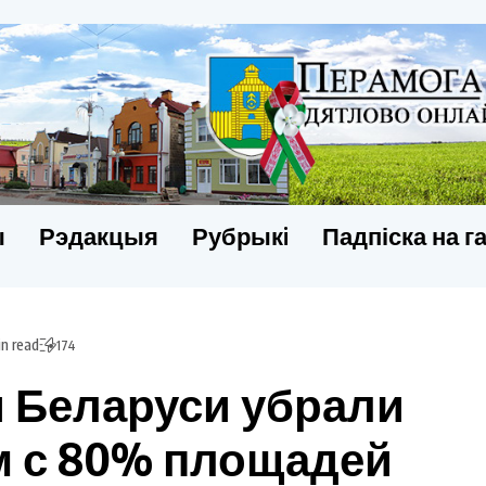
ы
Рэдакцыя
Рубрыкi
Падпіска на г
in read
174
 Беларуси убрали
м с 80% площадей