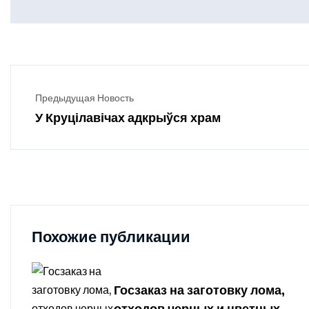
Предыдущая Новость
У Круцілавічах адкрыўся храм
Похожие публикации
Госзаказ на заготовку лома,
отходов черных и цветных