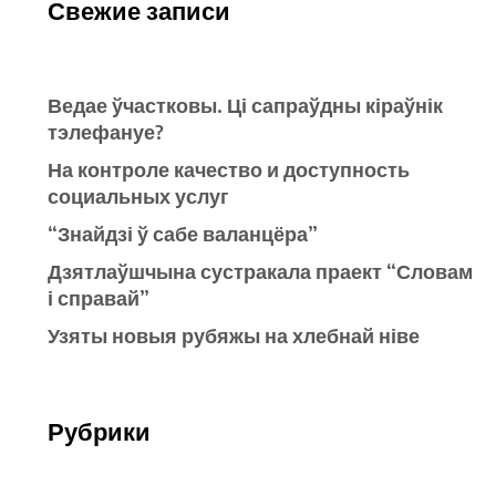
Свежие записи
Ведае ўчастковы. Ці сапраўдны кіраўнік
тэлефануе?
На контроле качество и доступность
социальных услуг
“Знайдзі ў сабе валанцёра”
Дзятлаўшчына сустракала праект “Словам
і справай”
Узяты новыя рубяжы на хлебнай ніве
Рубрики