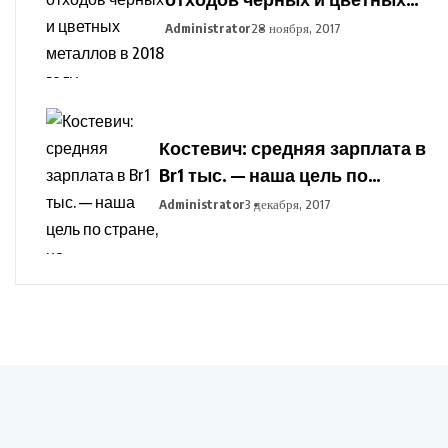
металлов в 2018 году
Administrator
28 ноября, 2017
установлен в Беларуси
Костевич: средняя зарплата в
Br1 тыс. — наша цель по
стране, но дифференциация
Administrator
3 декабря, 2017
по отраслям сохранится