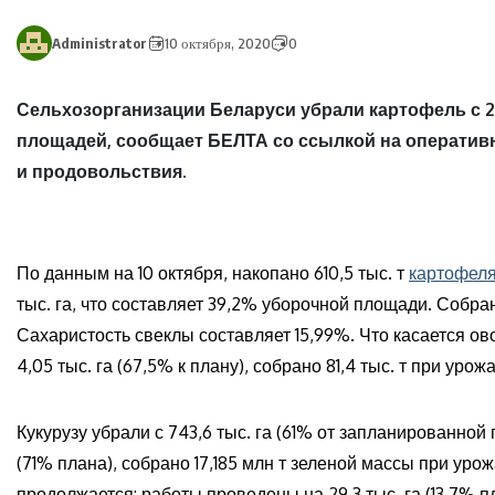
Administrator
10 октября, 2020
0
Сельхозорганизации Беларуси убрали картофель с 21
площадей, сообщает БЕЛТА со ссылкой на оператив
и продовольствия.
По данным на 10 октября, накопано 610,5 тыс. т
картофел
тыс. га, что составляет 39,2% уборочной площади. Собран
Сахаристость свеклы составляет 15,99%. Что касается о
4,05 тыс. га (67,5% к плану), собрано 81,4 тыс. т при урожа
Кукурузу убрали с 743,6 тыс. га (61% от запланированной 
(71% плана), собрано 17,185 млн т зеленой массы при уро
продолжается: работы проведены на 29,3 тыс. га (13,7% пл