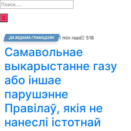
1 min read
518
ДА ВЕДАМА ГРАМАДЗЯН
Самавольнае
выкарыстанне газу
або іншае
парушэнне
Правілаў, якія не
нанеслі істотнай