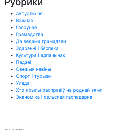
Рубрики
Актуальнае
Важнае
Галоўнае
Грамадства
Да ведама грамадзян
Здарэнні і бяспека
Культура і адпачынак
Падзеі
Свежыя навіны
Спорт і турызм
Улада
Хто крылы расправіў на роднай зямлі
Эканоміка і сельская гаспадарка