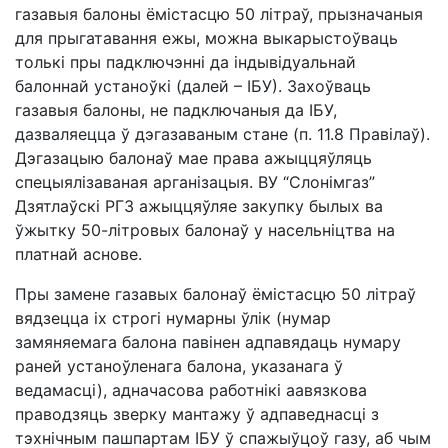
газавыя балоны ёмістасцю 50 літраў, прызначаныя
для прыгатавання ежы, можна выкарыстоўваць
толькі пры падключэнні да індывідуальнай
балоннай устаноўкі (далей – ІБУ). Захоўваць
газавыя балоны, не падключаныя да ІБУ,
дазваляецца ў дэгазаваным стане (п. 11.8 Правілаў).
Дэгазацыю балонаў мае права ажыццяўляць
спецыялізаваная арганізацыя. ВУ “Слонімгаз”
Дзятлаўскі РГЗ ажыццяўляе закупку былых ва
ўжытку 50-літровых балонаў у насельніцтва на
платнай аснове.
Пры замене газавых балонаў ёмістасцю 50 літраў
вядзецца іх строгі нумарны ўлік (нумар
замяняемага балона павінен адпавядаць нумару
раней устаноўленага балона, указанага ў
ведамасці), адначасова работнікі аавязкова
праводзяць зверку мантажу ў адпаведнасці з
тэхнічным пашпартам ІБУ ў спажыўцоў газу, аб чым