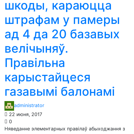
шкоды, караюцца
штрафам у памеры
ад 4 да 20 базавых
велічыняў.
Правільна
карыстайцеся
газавымі балонамі
administrator
22 июня, 2017
0
Няведанне элементарных правілаў абыходжання з