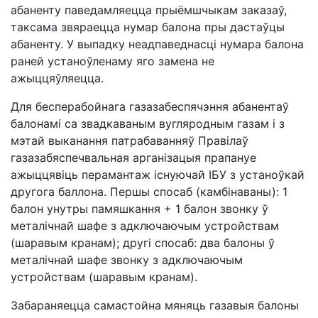
абаненту паведамляецца прыёмшчыкам заказаў,
таксама звяраецца нумар балона пры дастаўцы
абаненту. У выпадку неадпаведнасці нумара балона
раней устаноўленаму яго замена не
ажыццяўляецца.
Для бесперабойнага газазабеспячэння абанентаў
балонамі са звадкаваным вугляродным газам і з
мэтай выканання патрабаванняў Правілаў
газазабяспечвальная арганізацыя прапануе
ажыццявіць перамантаж існуючай ІБУ з устаноўкай
другога баллона. Першы спосаб (камбінаваны): 1
балон унутры памяшкання + 1 балон звонку ў
металічнай шафе з адключаючым устройствам
(шаравым кранам); другі спосаб: два балоны ў
металічнай шафе звонку з адключаючым
устройствам (шаравым кранам).
Забараняецца самастойна мяняць газавыя балоны