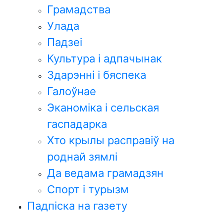
Грамадства
Улада
Падзеі
Культура і адпачынак
Здарэнні і бяспека
Галоўнае
Эканоміка і сельская
гаспадарка
Хто крылы расправіў на
роднай зямлі
Да ведама грамадзян
Спорт і турызм
Падпіска на газету