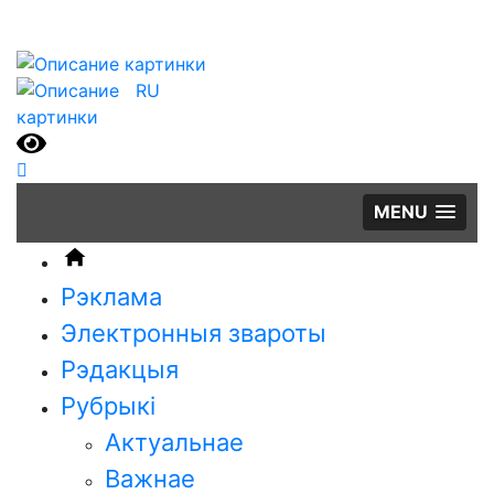
RU
MENU
Рэклама
Электронныя звароты
Рэдакцыя
Рубрыкi
Актуальнае
Важнае