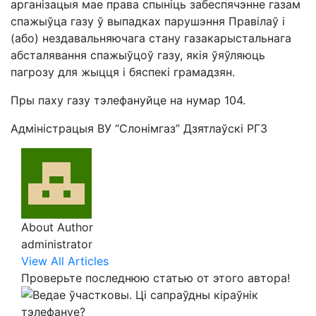
арганізацыя мае права спыніць забеспячэнне газам
спажыўца газу ў выпадках парушэння Правілаў і
(або) нездавальняючага стану газакарыстальнага
абсталявання спажыўцоў газу, якія ўяўляюць
пагрозу для жыцця і бяспекі грамадзян.
Пры паху газу тэлефануйце на нумар 104.
Адміністрацыя ВУ “Слонімгаз” Дзятлаўскі РГЗ
About Author
administrator
View All Articles
Проверьте последнюю статью от этого автора!