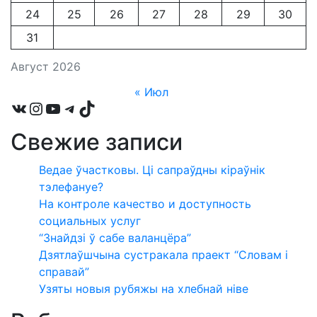
24
25
26
27
28
29
30
31
Август 2026
« Июл
VK
Instagram
YouTube
Telegram
TikTok
Свежие записи
Ведае ўчастковы. Ці сапраўдны кіраўнік
тэлефануе?
На контроле качество и доступность
социальных услуг
“Знайдзі ў сабе валанцёра”
Дзятлаўшчына сустракала праект “Словам і
справай”
Узяты новыя рубяжы на хлебнай ніве