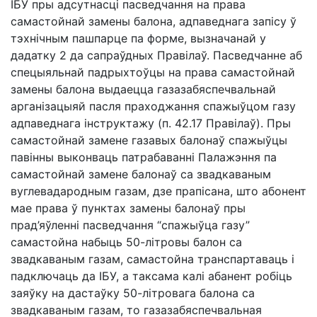
ІБУ пры адсутнасці пасведчання на права
самастойнай замены балона, адпаведнага запісу ў
тэхнічным пашпарце па форме, вызначанай у
дадатку 2 да сапраўдных Правілаў. Пасведчанне аб
спецыяльнай падрыхтоўцы на права самастойнай
замены балона выдаецца газазабяспечвальнай
арганізацыяй пасля праходжання спажыўцом газу
адпаведнага інструктажу (п. 42.17 Правілаў). Пры
самастойнай замене газавых балонаў спажыўцы
павінны выконваць патрабаванні Палажэння па
самастойнай замене балонаў са звадкаваным
вуглевадародным газам, дзе прапісана, што абонент
мае права ў пунктах замены балонаў пры
прад’яўленні пасведчання “спажыўца газу”
самастойна набыць 50-літровы балон са
звадкаваным газам, самастойна транспартаваць і
падключаць да ІБУ, а таксама калі абанент робіць
заяўку на дастаўку 50-літровага балона са
звадкаваным газам, то газазабяспечвальная