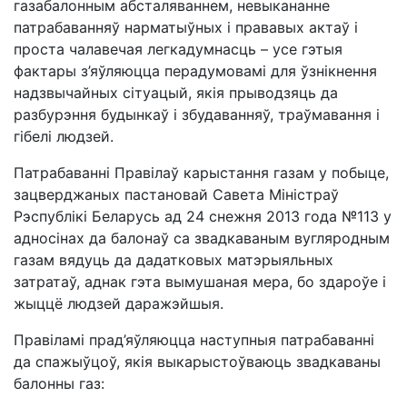
газабалонным абсталяваннем, невыкананне
патрабаванняў нарматыўных і прававых актаў і
проста чалавечая легкадумнасць – усе гэтыя
фактары з’яўляюцца перадумовамі для ўзнікнення
надзвычайных сітуацый, якія прыводзяць да
разбурэння будынкаў і збудаванняў, траўмавання і
гібелі людзей.
Патрабаванні Правілаў карыстання газам у побыце,
зацверджаных пастановай Савета Міністраў
Рэспублікі Беларусь ад 24 снежня 2013 года №113 у
адносінах да балонаў са звадкаваным вугляродным
газам вядуць да дадатковых матэрыяльных
затратаў, аднак гэта вымушаная мера, бо здароўе і
жыццё людзей даражэйшыя.
Правіламі прад’яўляюцца наступныя патрабаванні
да спажыўцоў, якія выкарыстоўваюць звадкаваны
балонны газ: