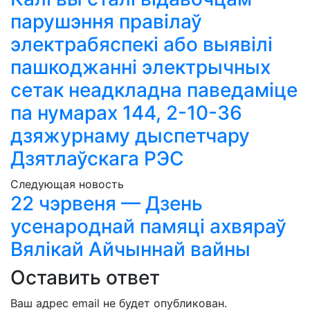
парушэння правілаў
электрабяспекі або выявілі
пашкоджанні электрычных
сетак неадкладна паведаміце
па нумарах 144, 2-10-36
дзяжурнаму дыспетчару
Дзятлаўскага РЭС
Следующая новость
22 чэрвеня — Дзень
усенароднай памяці ахвяраў
Вялікай Айчыннай вайны
Оставить ответ
Ваш адрес email не будет опубликован.