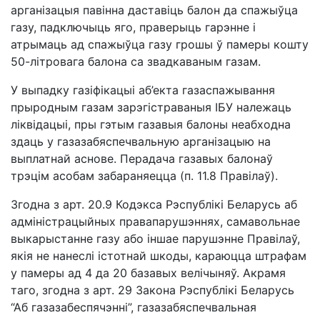
арганізацыя павінна даставіць балон да спажыўца
газу, падключыць яго, праверыць гарэнне і
атрымаць ад спажыўца газу грошы ў памеры кошту
50-літровага балона са звадкаваным газам.
У выпадку газіфікацыі аб’екта газаспажывання
прыродным газам зарэгістраваныя ІБУ належаць
ліквідацыі, пры гэтым газавыя балоны неабходна
здаць у газазабяспечвальную арганізацыю на
выплатнай аснове. Перадача газавых балонаў
трэцім асобам забараняецца (п. 11.8 Правілаў).
Згодна з арт. 20.9 Кодэкса Рэспублікі Беларусь аб
адміністрацыйных правапарушэннях, самавольнае
выкарыстанне газу або іншае парушэнне Правілаў,
якія не нанеслі істотнай шкоды, караюцца штрафам
у памеры ад 4 да 20 базавых велічыняў. Акрамя
таго, згодна з арт. 29 Закона Рэспублікі Беларусь
“Аб газазабеспячэнні”, газазабяспечвальная