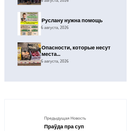
6 августа, 2026
Руслану нужна помощь
6 августа, 2026
Опасности, которые несут
места
несанкционированной
6 августа, 2026
торговли
Предыдущая Новость
Праўда пра суп