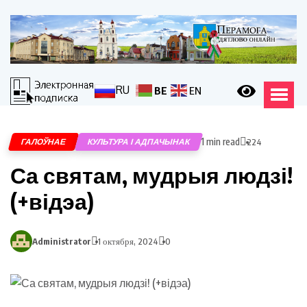
RU
BE
EN
1 min read
ГАЛОЎНАЕ
КУЛЬТУРА І АДПАЧЫНАК
224
Са святам, мудрыя людзі!
(+відэа)
Administrator
1 октября, 2024
0