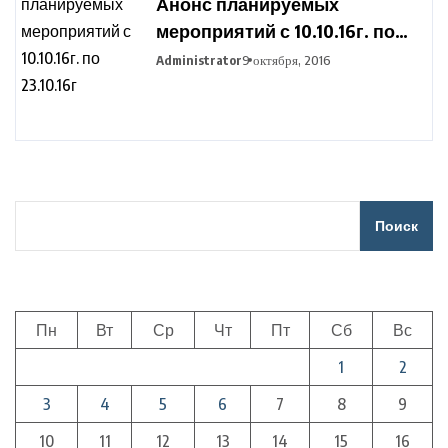
Анонс планируемых
мероприятий с 10.10.16г. по
23.10.16г
Administrator
9 октября, 2016
Поиск
Пн
Вт
Ср
Чт
Пт
Сб
Вс
1
2
3
4
5
6
7
8
9
10
11
12
13
14
15
16