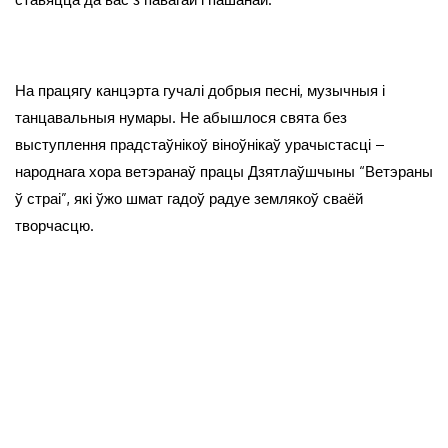
На працягу канцэрта гучалі добрыя песні, музычныя і
танцавальныя нумары. Не абышлося свята без
выступлення прадстаўнікоў віноўнікаў урачыстасці –
народнага хора ветэранаў працы Дзятлаўшчыны “Ветэраны
ў страі”, які ўжо шмат гадоў радуе землякоў сваёй
творчасцю.