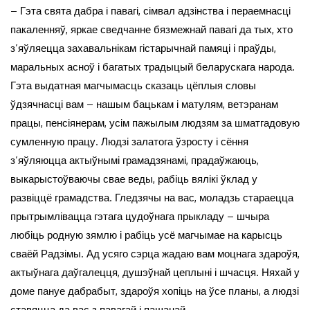
– Гэта свята дабра і павагі, сімвал адзінства і пераемнасці
пакаленняў, яркае сведчанне бязмежнай павагі да тых, хто
з’яўляецца захавальнікам гістарычнай памяці і праўды,
маральных асноў і багатых традыцый беларускага народа.
Гэта выдатная магчымасць сказаць цёплыя словы
ўдзячнасці вам – нашым бацькам і матулям, ветэранам
працы, пенсіянерам, усім пажылым людзям за шматгадовую
сумленную працу. Людзі залатога ўзросту і сёння
з’яўляюцца актыўнымі грамадзянамі, прадаўжаюць,
выкарыстоўваючы свае веды, рабіць вялікі ўклад у
развіццё грамадства. Гледзячы на вас, моладзь стараецца
прытрымлівацца гэтага цудоўнага прыкладу – шчыра
любіць родную зямлю і рабіць усё магчымае на карысць
сваёй Радзімы. Ад усяго сэрца жадаю вам моцнага здароўя,
актыўнага даўгалецця, душэўнай цеплыні і шчасця. Няхай у
доме пануе дабрабыт, здароўя хопіць на ўсе планы, а людзі
ставяцца да вас з павагай і пашанай.