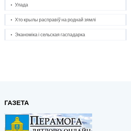
Улада
Хто крылы расправіў на роднай зямлі
Эканоміка і сельская гаспадарка
ГАЗЕТА