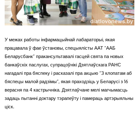
У межах работы інфармацыйнай лабараторыі, якая
працавала ў фае ўстановы, спецыялісты ААТ “ААБ
Беларусбанк” пракансультавалі гасцей свята па новых
банкаўскіх паслугах, супрацоўнікі Дзятлаўскага РАНС
нагадалі пра бяспеку і расказалі пра акцыю “З клопатам аб
бяспецы малой радзімы”, якая праходзіць у Беларусі з 16
верасня па 4 кастрычніка. Дзятлаўчане мелі магчымасць
задаць пытанні доктару тэрапеўту і памераць артэрыяльны
ціск.