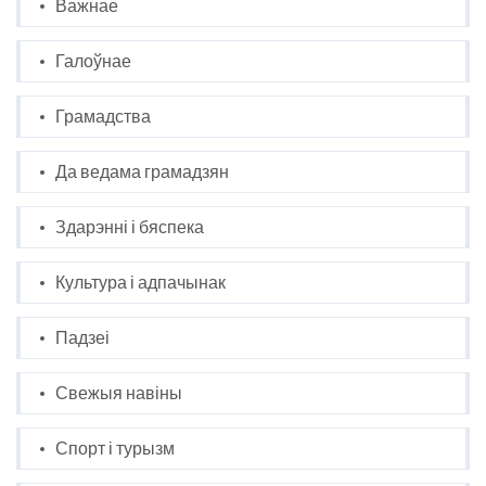
Важнае
Галоўнае
Грамадства
Да ведама грамадзян
Здарэнні і бяспека
Культура і адпачынак
Падзеі
Свежыя навіны
Спорт і турызм