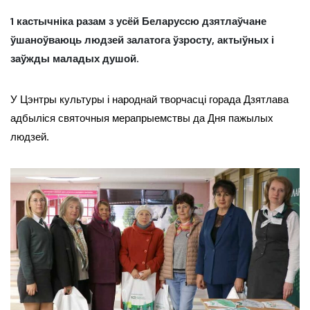
1 кастычніка разам з усёй Беларуссю дзятлаўчане
ўшаноўваюць людзей залатога ўзросту, актыўных і
заўжды маладых душой.
У Цэнтры культуры і народнай творчасці горада Дзятлава
адбыліся святочныя мерапрыемствы да Дня пажылых
людзей.