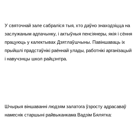
У святочнай зале сабраліся тыя, хто даўно знаходзіцца на
заслужаным адпачынку, і актыўныя пенсіянеры, якія і сёння
працуюць у калектывах Дзятлаўшчыны. Павіншаваць іх
прыйшлі прадстаўнікі раённай улады, работнікі арганізацый
і навучэнцы школ райцэнтра.
Шчырыя віншаванні людзям залатога ўзросту адрасаваў
намеснік старшыні райвыканкама Вадзім Бялятка: