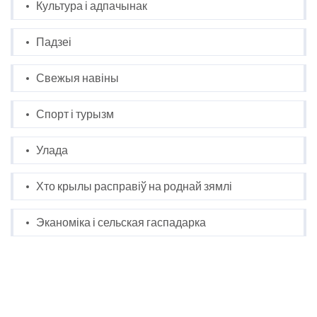
Культура і адпачынак
Падзеі
Свежыя навіны
Спорт і турызм
Улада
Хто крылы расправіў на роднай зямлі
Эканоміка і сельская гаспадарка