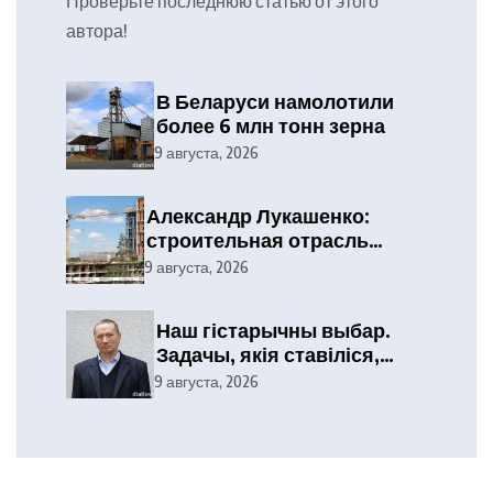
Проверьте последнюю статью от этого
автора!
В Беларуси намолотили
более 6 млн тонн зерна
9 августа, 2026
Александр Лукашенко:
строительная отрасль
демонстрирует высокие
9 августа, 2026
результаты, сохраняя
статус одного из драйверов
Наш гістарычны выбар.
экономики
Задачы, якія ставіліся,
выкананы
9 августа, 2026