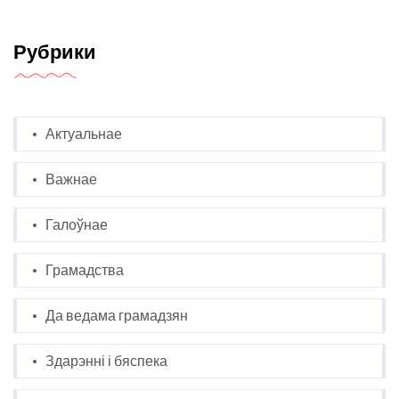
Рубрики
Актуальнае
Важнае
Галоўнае
Грамадства
Да ведама грамадзян
Здарэнні і бяспека