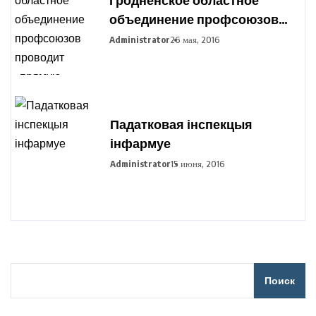
объединение профсоюзов
проводит «прямую
Administrator
26 мая, 2016
телефонную линию»
Падатковая інспекцыя
інфармуе
Administrator
15 июня, 2016
Поиск