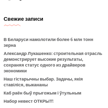
VK
Instagram
YouTube
Telegram
TikTok
Свежие записи
В Беларуси намолотили более 6 млн тонн
зерна
Александр Лукашенко: строительная отрасль
демонстрирует высокие результаты,
сохраняя статус одного из драйверов
экономики
Наш гістарычны выбар. Задачы, якія
ставіліся, выкананы
Каб раён быў прыгожым і ўтульным
Набор невест ОТКРЫТ!