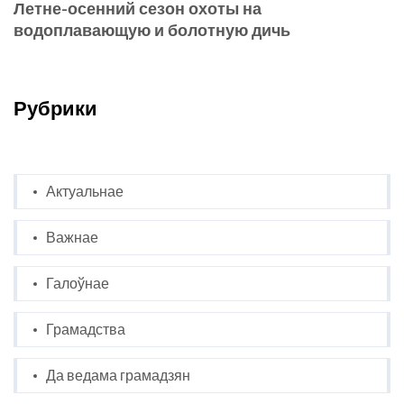
Летне-осенний сезон охоты на
водоплавающую и болотную дичь
Рубрики
Актуальнае
Важнае
Галоўнае
Грамадства
Да ведама грамадзян