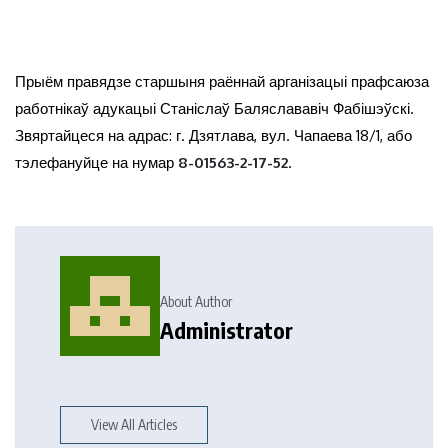
Прыём правядзе старшыня раённай арганізацыі прафсаюза
работнікаў адукацыі Станіслаў Баляслававіч Фабішэўскі.
Звяртайцеся на адрас: г. Дзятлава, вул. Чапаева 18/1, або
тэлефануйце на нумар
8-01563-2-17-52
.
About Author
Administrator
View All Articles