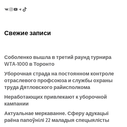
VK
Instagram
YouTube
Telegram
TikTok
Свежие записи
Соболенко вышла в третий раунд турнира
WTA-1000 в Торонто
Уборочная страда на постоянном контроле
отраслевого профсоюза и службы охраны
труда Дятловского райисполкома
Неработающих привлекают к уборочной
кампании
Актуальнае меркаванне. Сферу адукацыі
раёна папоўнілі 22 маладыя спецыялісты