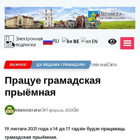
RU
BE
EN
1 min read
ВАЖНАЕ
ДА ВЕДАМА ГРАМАДЗЯН
194
Працуе грамадская
прыёмная
Administrator
17 февраля, 2021
0
19 лютага 2021 года з 14 да 17 гадзін будзе працаваць
грамадская прыёмная.