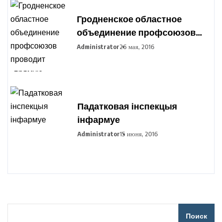
Гродненское областное
объединение профсоюзов
проводит «прямую
Administrator
26 мая, 2016
телефонную линию»
Падатковая інспекцыя
інфармуе
Administrator
15 июня, 2016
Поиск