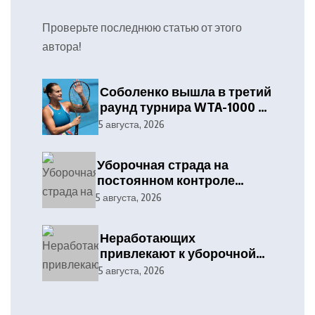
Проверьте последнюю статью от этого
автора!
Соболенко вышла в третий
раунд турнира WTA-1000 в
Торонто
5 августа, 2026
Уборочная страда на
постоянном контроле
отраслевого профсоюза и
5 августа, 2026
службы охраны труда
Дятловского
Неработающих
райисполкома
привлекают к уборочной
кампании
5 августа, 2026