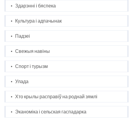
Здарэнні і бяспека
Культура і адпачынак
Падзеі
Свежыя навіны
Спорт і турызм
Улада
Хто крылы расправіў на роднай зямлі
Эканоміка і сельская гаспадарка