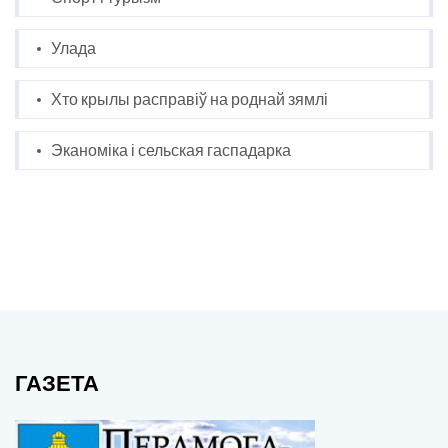
Улада
Хто крылы расправіў на роднай зямлі
Эканоміка і сельская гаспадарка
ГАЗЕТА