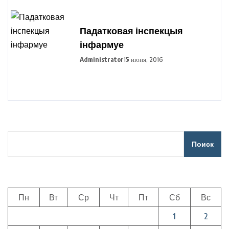
Падатковая інспекцыя
інфармуе
Administrator
15 июня, 2016
Поиск
Пн
Вт
Ср
Чт
Пт
Сб
Вс
1
2