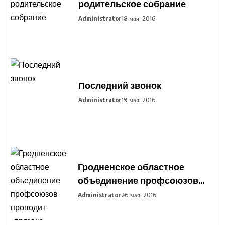
родительское собрание
Administrator
18 мая, 2016
Последний звонок
Administrator
19 мая, 2016
Гродненское областное
объединение профсоюзов
проводит «прямую
Administrator
26 мая, 2016
телефонную линию»