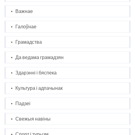
Важнае
Галоўнае
Грамадства
Да ведама грамадзян
Здарэнні і бяспека
Культура і адпачынак
Падзеі
Свежыя навіны
Спорт і турызм