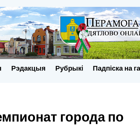
ы
Рэдакцыя
Рубрыкi
Падпіска на г
мпионат города по