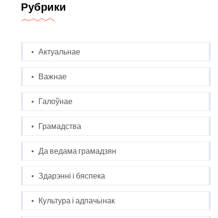
Рубрики
Актуальнае
Важнае
Галоўнае
Грамадства
Да ведама грамадзян
Здарэнні і бяспека
Культура і адпачынак