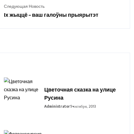
Следующая Новость
Іх жыццё – ваш галоўны прыярытэт
Цветочная сказка на улице
Русина
Administrator
9 октября, 2013