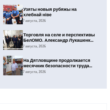
Узяты новыя рубяжы на
хлебнай ніве
7 августа, 2026
Торговля на селе и перспективы
БелОМО. Александр Лукашенко
посетил Вилейский район
7 августа, 2026
На Дятловщине продолжается
месячник безопасности труда
при проведении уборочных
7 августа, 2026
работ