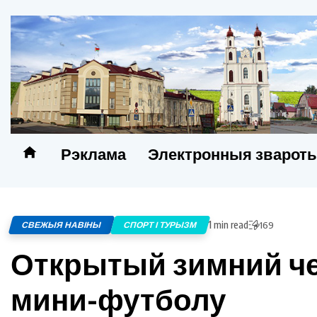
Рэклама
Электронныя зварот
1 min read
СВЕЖЫЯ НАВІНЫ
СПОРТ І ТУРЫЗМ
169
Открытый зимний че
мини-футболу