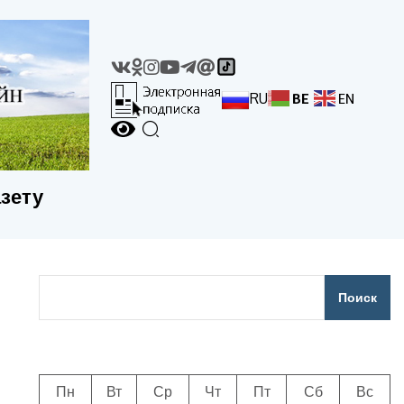
RU
BE
EN
азету
Поиск
Пн
Вт
Ср
Чт
Пт
Сб
Вс