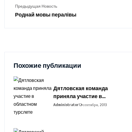
Предыдущая Новость
Роднай мовы пералівы
Похожие публикации
Дятловская команда
приняла участие в
областном турслете
Administrator
12 сентября, 2013