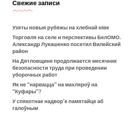
Свежие записи
Узяты новыя рубяжы на хлебнай ніве
Торговля на селе и перспективы БелОМО.
Александр Лукашенко посетил Вилейский
район
На Дятловщине продолжается месячник
безопасности труда при проведении
уборочных работ
Як не “нарвацца” на махляроў на
“Куфары”?
У спякотнае надвор’е памятайце аб
галоўным