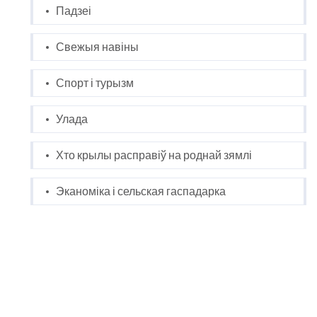
Падзеі
Свежыя навіны
Спорт і турызм
Улада
Хто крылы расправіў на роднай зямлі
Эканоміка і сельская гаспадарка