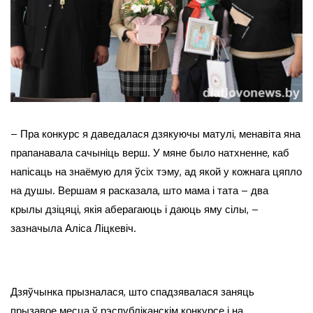
– Пра конкурс я даведалася дзякуючы матулі, менавіта яна
прапанавала сачыніць верш. У мяне было натхненне, каб
напісаць на знаёмую для ўсіх тэму, ад якой у кожнага цяпло
на душы. Вершам я расказала, што мама і тата – два
крылы дзіцяці, якія аберагаюць і даюць яму сілы, –
зазначыла Аліса Ліцкевіч.
Дзяўчынка прызналася, што спадзявалася заняць
прызавое месца ў рэспубліканскім конкурсе і на