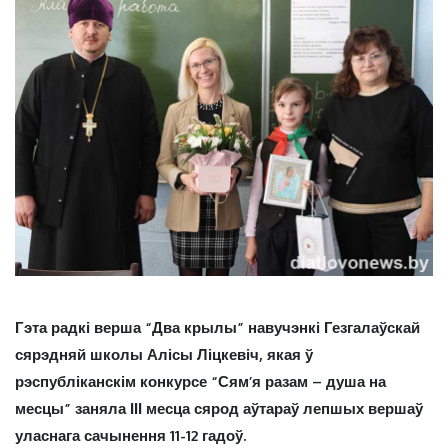
Гэта радкі верша “Два крылы” навучэнкі Гезгалаўскай
сярэдняй школы Алісы Ліцкевіч, якая ў
рэспубліканскім конкурсе “Сям’я разам – душа на
месцы” заняла ІІІ месца сярод аўтараў лепшых вершаў
уласнага сачынення 11-12 гадоў.