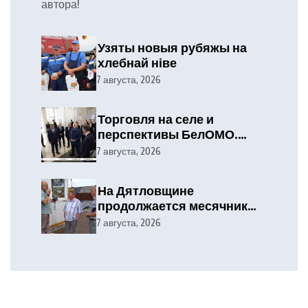
автора!
Узяты новыя рубяжы на
хлебнай ніве
7 августа, 2026
Торговля на селе и
перспективы БелОМО.
Александр Лукашенко
7 августа, 2026
посетил Вилейский район
На Дятловщине
продолжается месячник
безопасности труда при
7 августа, 2026
проведении уборочных
работ