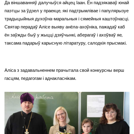
Да віншаванняў далучыўся айцец Іаан. Ён падзякаваў юнай
паэтцы за ўдзел у праекце, які падтрымлівае і папулярызуе
традыцыйныя духоўна-маральныя і сямейныя каштоўнасці.
Святар перадаў Алісе выяву анёла-ахоўніка, пажадаў каб
ён заўжды быў у жыцці дзяўчынкі, аберагаў і ахоўваў яе,
таксама падарыў карысную літаратуру, салодкія прысмакі.
Аліса з задавальненнем прачытала свой конкурсны верш
гасцям, педагогам і аднакласнікам.