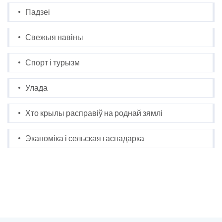
Падзеі
Свежыя навіны
Спорт і турызм
Улада
Хто крылы расправіў на роднай зямлі
Эканоміка і сельская гаспадарка