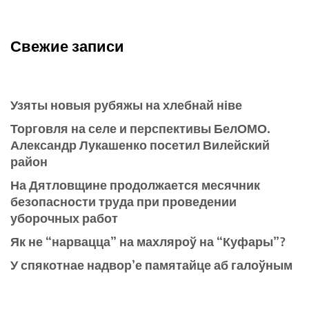
Свежие записи
Узяты новыя рубяжы на хлебнай ніве
Торговля на селе и перспективы БелОМО.
Александр Лукашенко посетил Вилейский
район
На Дятловщине продолжается месячник
безопасности труда при проведении
уборочных работ
Як не “нарвацца” на махляроў на “Куфары”?
У спякотнае надвор’е памятайце аб галоўным