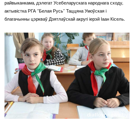
райвыканкама, дэлегат Усебеларускага народнага сходу,
актывістка РГА “Белая Русь” Таццяна Умоўская і
благачынны цэркваў Дзятлаўскай акругі іерэй Іаан Кісель.