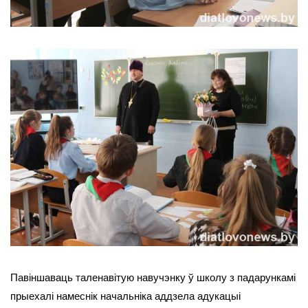
Павіншаваць таленавітую навучэнку ў школу з падарункамі
прыехалі намеснік начальніка аддзела адукацыі