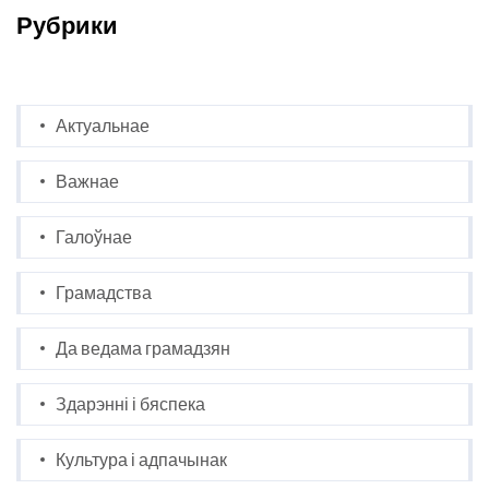
Рубрики
Актуальнае
Важнае
Галоўнае
Грамадства
Да ведама грамадзян
Здарэнні і бяспека
Культура і адпачынак