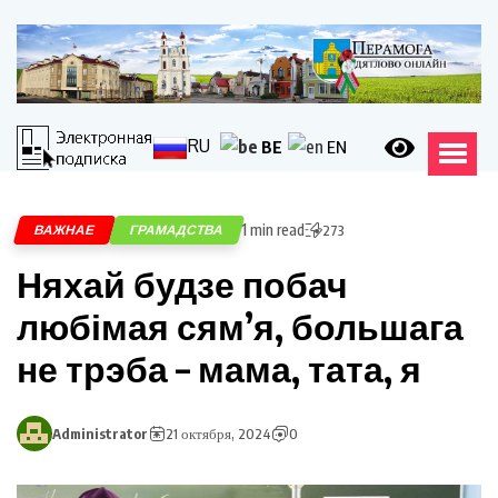
RU
BE
EN
1 min read
ВАЖНАЕ
ГРАМАДСТВА
273
Няхай будзе побач
любімая сям’я, большага
не трэба – мама, тата, я
Administrator
21 октября, 2024
0