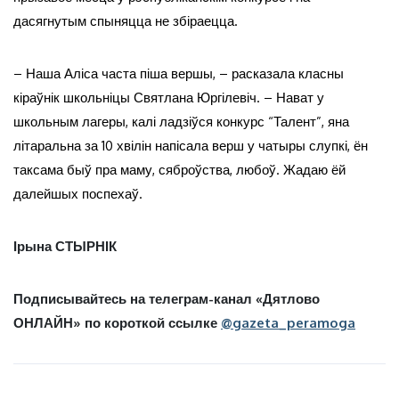
дасягнутым спыняцца не збіраецца.
– Наша Аліса часта піша вершы, – расказала класны
кіраўнік школьніцы Святлана Юргілевіч. – Нават у
школьным лагеры, калі ладзіўся конкурс “Талент”, яна
літаральна за 10 хвілін напісала верш у чатыры слупкі, ён
таксама быў пра маму, сяброўства, любоў. Жадаю ёй
далейшых поспехаў.
Ірына СТЫРНІК
Подписывайтесь на телеграм-канал «Дятлово
ОНЛАЙН» по короткой ссылке
@gazeta_peramoga