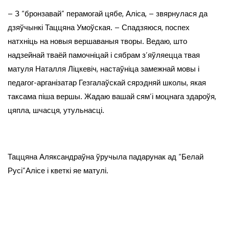
– З “бронзавай” перамогай цябе, Аліса, – звярнулася да
дзяўчынкі Таццяна Умоўская. – Спадзяюся, поспех
натхніць на новыя вершаваныя творы. Ведаю, што
надзейнай тваёй памочніцай і сябрам з’яўляецца твая
матуля Наталля Ліцкевіч, настаўніца замежнай мовы і
педагог-арганізатар Гезгалаўскай сярэдняй школы, якая
таксама піша вершы. Жадаю вашай сям’і моцнага здароўя,
цяпла, шчасця, утульнасці.
Таццяна Аляксандраўна ўручыла падарунак ад “Белай
Русі”Алісе і кветкі яе матулі.