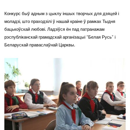
Конкурс быў адным з цыклу іншых творчых для дзяцей і
моладзі, што праходзілі ў нашай краіне ў рамках Тыдня
бацькоўскай любові. Ладзіўся ён пад патранажам
рэспубліканскай грамадскай арганізацыі “Белая Русь” і
Беларускай праваслаўнай Царквы.