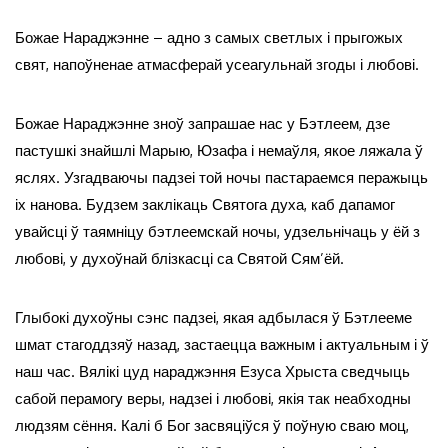
Божае Нараджэнне – адно з самых светлых і прыгожых
свят, напоўненае атмасферай усеагульнай згоды і любові.
Божае Нараджэнне зноў запрашае нас у Бэтлеем, дзе
пастушкі знайшлі Марыю, Юзафа і немаўля, якое ляжала ў
яслях. Узгадваючы падзеі той ночы пастараемся перажыць
іх нанова. Будзем заклікаць Святога духа, каб дапамог
увайсці ў таямніцу бэтлеемскай ночы, удзельнічаць у ёй з
любові, у духоўнай блізкасці са Святой Сям’ёй.
Глыбокі духоўны сэнс падзеі, якая адбылася ў Бэтлееме
шмат стагоддзяў назад, застаецца важным і актуальным і ў
наш час. Вялікі цуд нараджэння Езуса Хрыста сведчыць
сабой перамогу веры, надзеі і любові, якія так неабходны
людзям сёння. Калі б Бог засвяціўся ў поўную сваю моц,