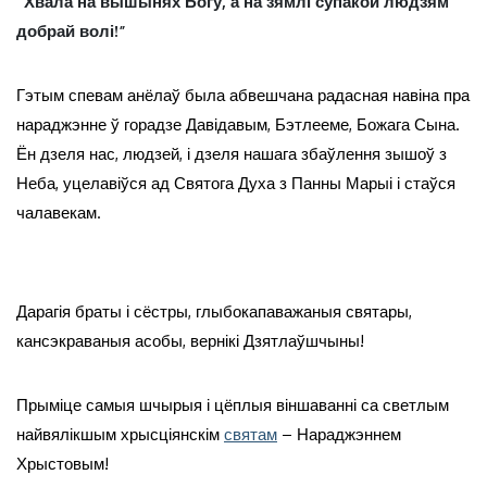
“Хвала на вышынях Богу, а на зямлі супакой людзям
добрай волі!”
Гэтым спевам анёлаў была абвешчана радасная навіна пра
нараджэнне ў горадзе Давідавым, Бэтлееме, Божага Сына.
Ён дзеля нас, людзей, і дзеля нашага збаўлення зышоў з
Неба, уцелавіўся ад Святога Духа з Панны Марыі і стаўся
чалавекам.
Дарагія браты і сёстры, глыбокапаважаныя святары,
кансэкраваныя асобы, вернікі Дзятлаўшчыны!
Прыміце самыя шчырыя і цёплыя віншаванні са светлым
найвялікшым хрысціянскім
святам
– Нараджэннем
Хрыстовым!