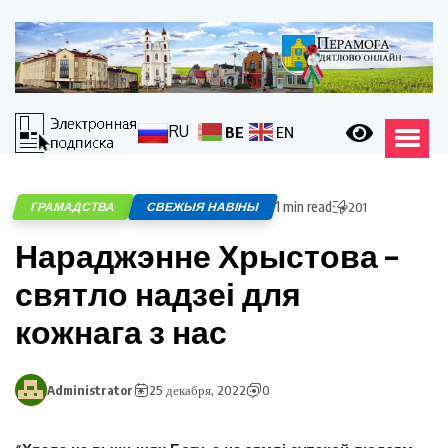
RU
BE
EN
1 min read
ГРАМАДСТВА
СВЕЖЫЯ НАВІНЫ
201
Нараджэнне Хрыстова –
святло надзеі для
кожнага з нас
Administrator
25 декабря, 2022
0