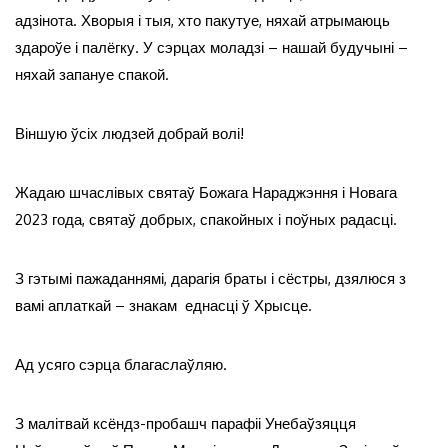
адзінота. Хворыя і тыя, хто пакутуе, няхай атрымаюць
здароўе і палёгку. У сэрцах моладзі – нашай будучыні –
няхай запануе спакой.
Віншую ўсіх людзей добрай волі!
Жадаю шчаслівых святаў Божага Нараджэння і Новага
2023 года, святаў добрых, спакойных і поўных радасці.
З гэтымі пажаданнямі, дарагія браты і сёстры, дзялюся з
вамі аплаткай – знакам еднасці ў Хрысце.
Ад усяго сэрца благаслаўляю.
З малітвай ксёндз-пробашч парафіі Унебаўзяцця