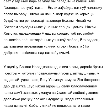
свет у адзіным парыве ўпаў бы перад ім на калені. Але
Гасподзь паступіў інакш – Ён, як заўсёды, пакінуў чалавеку
права выбару. Няхай жа наш выбар будзе на карысць
будаўніцтва рэчаіснасці па завеце Божым. Няхай жа
Бэтлеем заўсёды жыве ў нашых сэрцах і дамах. Няхай
Хрыстос нараджаецца ў нашых сэрцах, каб яго любоў
прыносіла плён штодзённых учынкаў любові, Яго радасць
дапамагала перамагаць усялякі страх і боязь, а Яго
дабрыня – схіляцца над патрабуючымі.
У гадзіну Божага Нараджэння яднаюся з вамі, дарагія браты
і сёстры – католікі і праваслаўныя ўсёй Дзятлаўшчыны, у
радаснай удзячнасці Богу Усемагутнаму за Яго бясцэнны
дар. Дзіцятка Езус няхай адорыць сваім бласлаўленнем
вашы сем’і: жанатых умацуе ва ўзаемнай любові, дзецям
дапаможа расці ў ласках і мудрасці. Людзі старэйшыя,
нашы дзядулі і бабулі, няхай не ведаюць, што такое