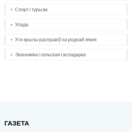
Спорт і турызм
Улада
Хто крылы расправіў на роднай зямлі
Эканоміка і сельская гаспадарка
ГАЗЕТА