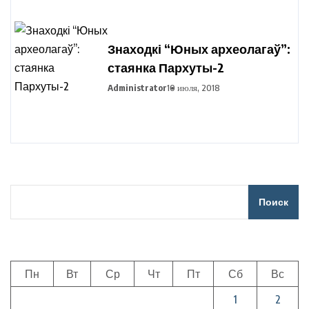
Знаходкі “Юных археолагаў”:
стаянка Пархуты-2
Administrator
10 июля, 2018
Поиск
Пн
Вт
Ср
Чт
Пт
Сб
Вс
1
2