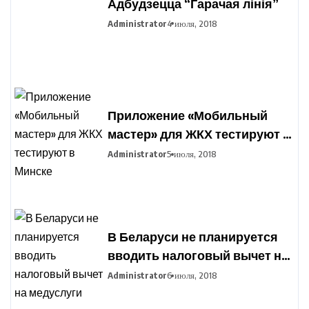
Адбудзецца “Гарачая лінія”
Administrator
4 июля, 2018
Приложение «Мобильный
мастер» для ЖКХ тестируют в
Минске
Administrator
5 июля, 2018
В Беларуси не планируется
вводить налоговый вычет на
медуслуги
Administrator
6 июля, 2018