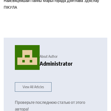
Найсвяцейшай Панны Марыі горада Дзятлава Здзіслаў
ПІКУЛА
About Author
Administrator
View All Articles
Проверьте последнюю статью от этого
автора!