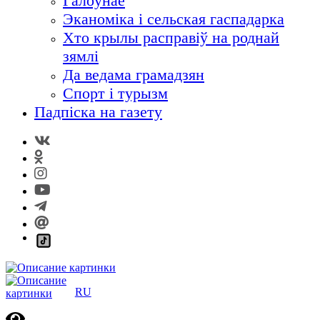
Галоўнае
Эканоміка і сельская гаспадарка
Хто крылы расправіў на роднай
зямлі
Да ведама грамадзян
Спорт і турызм
Падпіска на газету
RU