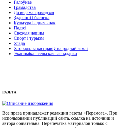
Галоўнае
Грамадства
Да ведама грамадзян
Здарэнні і бяспека
Культура і адпачынак
Падзеі
Свежыя навіны
Спорт і турызм
Улада
Хто крылы расправіў на роднай зямлі
Эканоміка і сельская гаспадарка
ГАЗЕТА
Все права принадлежат редакции газеты «Перамога». При
использовании публикаций сайта, ссылка на источник и
автора обязательна. Перепечатка материалов только с