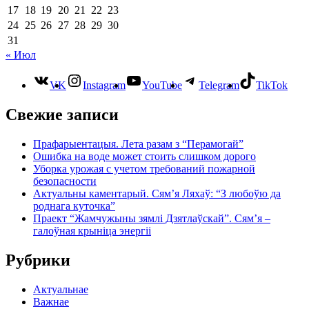
17
18
19
20
21
22
23
24
25
26
27
28
29
30
31
« Июл
VK
Instagram
YouTube
Telegram
TikTok
Свежие записи
Прафарыентацыя. Лета разам з “Перамогай”
Ошибка на воде может стоить слишком дорого
Уборка урожая с учетом требований пожарной
безопасности
Актуальны каментарый. Сям’я Ляхаў: “З любоўю да
роднага куточка”
Праект “Жамчужыны зямлі Дзятлаўскай”. Сям’я –
галоўная крыніца энергіі
Рубрики
Актуальнае
Важнае