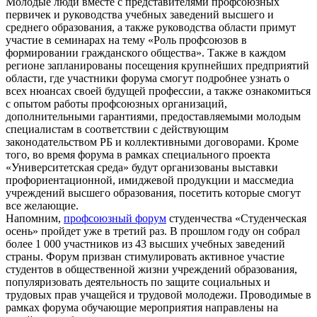
Молодые люди вместе с представителями профсоюзных
первичек и руководства учебных заведений высшего и
среднего образования, а также руководства области примут
участие в семинарах на тему «Роль профсоюзов в
формировании гражданского общества». Также в каждом
регионе запланированы посещения крупнейших предприятий
области, где участники форума смогут подробнее узнать о
всех нюансах своей будущей профессии, а также ознакомиться
с опытом работы профсоюзных организаций,
дополнительными гарантиями, предоставляемыми молодым
специалистам в соответствии с действующим
законодательством РБ и коллективными договорами. Кроме
того, во время форума в рамках специального проекта
«Университетская среда» будут организованы выставки
профориентационной, имиджевой продукции и массмедиа
учреждений высшего образования, посетить которые смогут
все желающие.
Напомним,
профсоюзный форум
студенчества «Студенческая
осень» пройдет уже в третий раз. В прошлом году он собрал
более 1 000 участников из 43 высших учебных заведений
страны. Форум призван стимулировать активное участие
студентов в общественной жизни учреждений образования,
популяризовать деятельность по защите социальных и
трудовых прав учащейся и трудовой молодежи. Проводимые в
рамках форума обучающие мероприятия направлены на