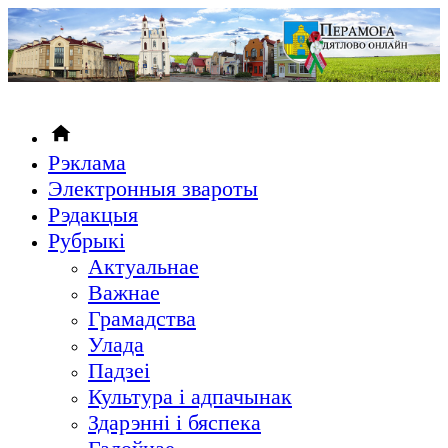
Рэклама
Электронныя звароты
Рэдакцыя
Рубрыкi
Актуальнае
Важнае
Грамадства
Улада
Падзеі
Культура і адпачынак
Здарэнні і бяспека