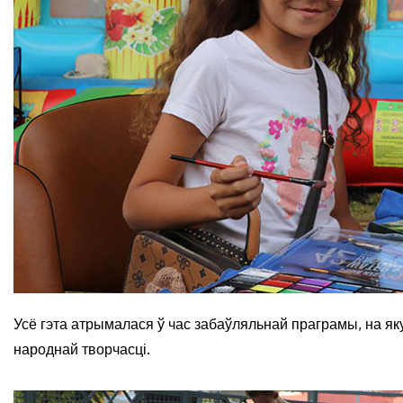
Усё гэта атрымалася ў час забаўляльнай праграмы, на як
народнай творчасці.