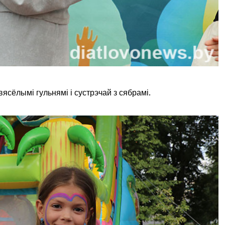
вясёлымі гульнямі і сустрэчай з сябрамі.