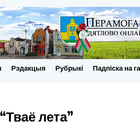
ы
Рэдакцыя
Рубрыкi
Падпіска на г
“Тваё лета”