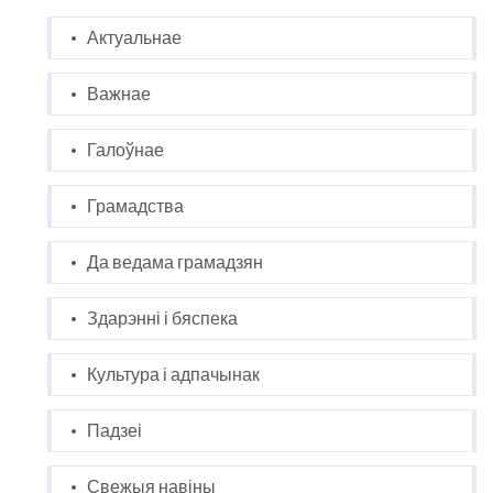
Актуальнае
Важнае
Галоўнае
Грамадства
Да ведама грамадзян
Здарэнні і бяспека
Культура і адпачынак
Падзеі
Свежыя навіны