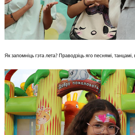
Як запомніць гэта лета? Праводзіць яго песнямі, танцамі, 