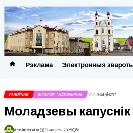
Рэклама
Электронныя зварот
1 min read
ГАЛОЎНАЕ
КУЛЬТУРА І АДПАЧЫНАК
1257
Моладзевы капуснік 
Administrator
22 августа, 2025
0