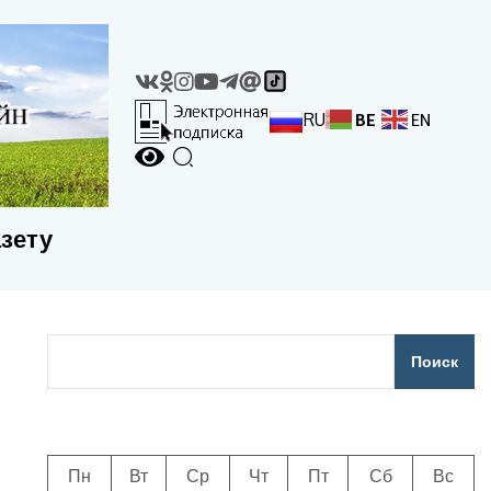
RU
BE
EN
азету
Поиск
Пн
Вт
Ср
Чт
Пт
Сб
Вс