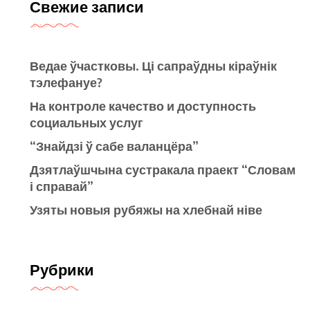
Свежие записи
Ведае ўчастковы. Ці сапраўдны кіраўнік
тэлефануе?
На контроле качество и доступность
социальных услуг
“Знайдзі ў сабе валанцёра”
Дзятлаўшчына сустракала праект “Словам
і справай”
Узяты новыя рубяжы на хлебнай ніве
Рубрики