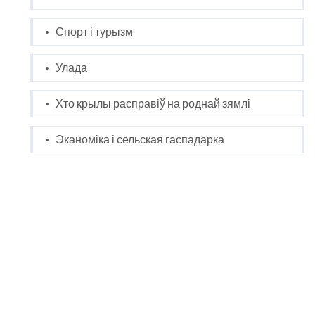
Спорт і турызм
Улада
Хто крылы расправіў на роднай зямлі
Эканоміка і сельская гаспадарка