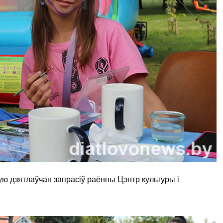
ую дзятлаўчан запрасіў раённы Цэнтр культуры і