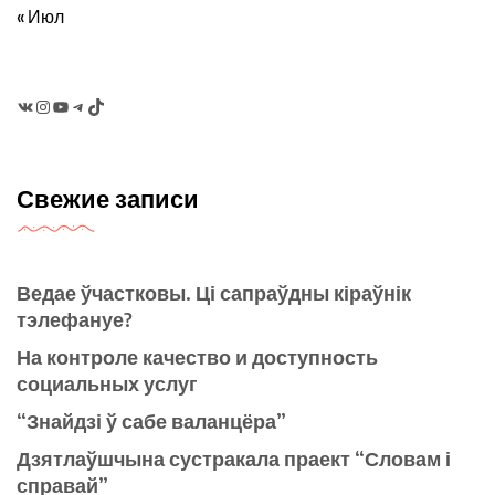
« Июл
VK
Instagram
YouTube
Telegram
TikTok
Свежие записи
Ведае ўчастковы. Ці сапраўдны кіраўнік
тэлефануе?
На контроле качество и доступность
социальных услуг
“Знайдзі ў сабе валанцёра”
Дзятлаўшчына сустракала праект “Словам і
справай”