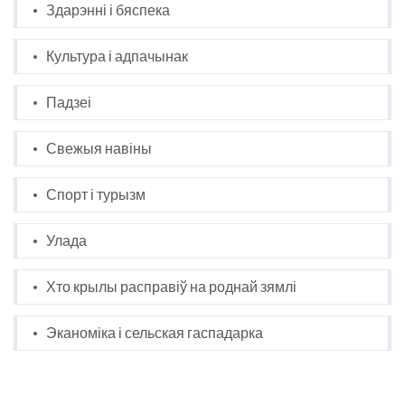
Здарэнні і бяспека
Культура і адпачынак
Падзеі
Свежыя навіны
Спорт і турызм
Улада
Хто крылы расправіў на роднай зямлі
Эканоміка і сельская гаспадарка