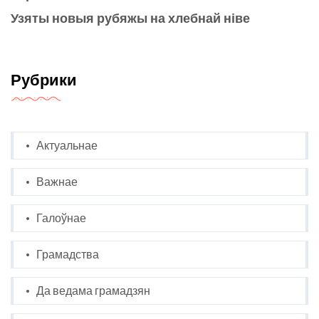
Узяты новыя рубяжы на хлебнай ніве
Рубрики
Актуальнае
Важнае
Галоўнае
Грамадства
Да ведама грамадзян