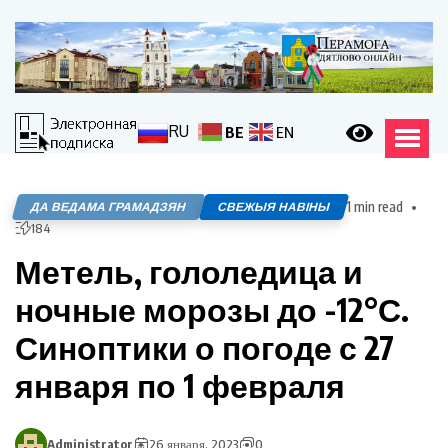
RU
BE
EN
1 min read
ДА ВЕДАМА ГРАМАДЗЯН
СВЕЖЫЯ НАВІНЫ
184
Метель, гололедица и
ночные морозы до -12°С.
Синоптики о погоде с 27
января по 1 февраля
Administrator
26 января, 2023
0