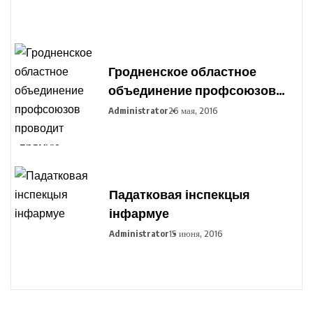
Гродненское областное
объединение профсоюзов
проводит «прямую
Administrator
26 мая, 2016
телефонную линию»
Падатковая інспекцыя
інфармуе
Administrator
15 июня, 2016