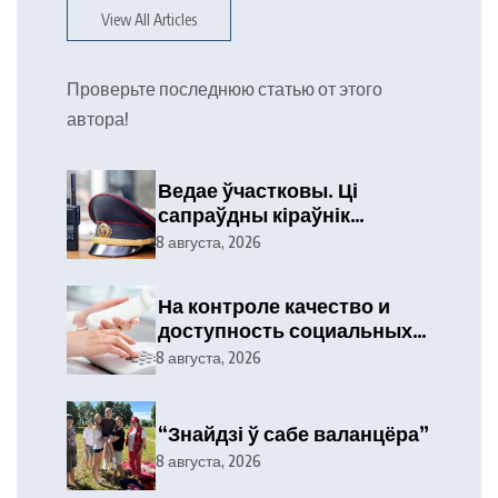
View All Articles
Проверьте последнюю статью от этого
автора!
Ведае ўчастковы. Ці
сапраўдны кіраўнік
тэлефануе?
8 августа, 2026
На контроле качество и
доступность социальных
услуг
8 августа, 2026
“Знайдзі ў сабе валанцёра”
8 августа, 2026